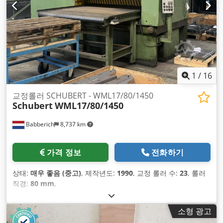
1
/
16
교정롤러 SCHUBERT - WML17/80/1450
Schubert
WML17/80/1450
Babberich
8,737 km
가격 정보
전화하기
상태:
매우 좋음 (중고)
, 제작년도:
1990
, 교정 롤러 수:
23
, 롤러
직경:
80 mm
,
소형 광고