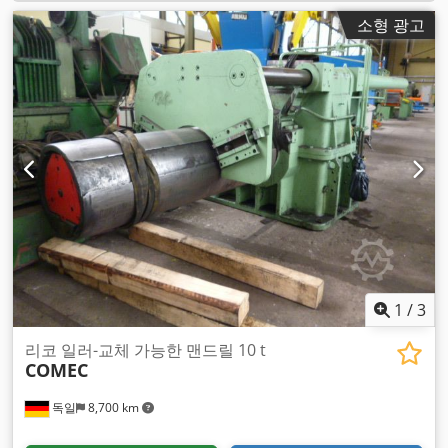
소형 광고
1
/
3
리코 일러-교체 가능한 맨드릴 10 t
COMEC
독일
8,700 km