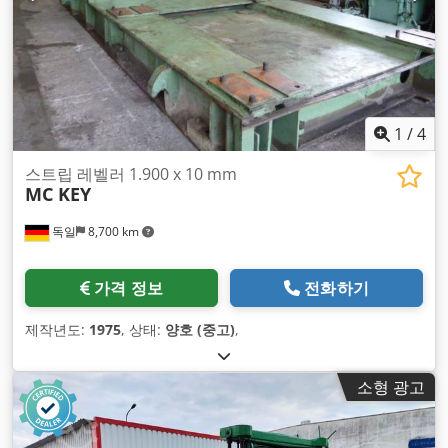
1
/
4
스트립 레벨러 1.900 x 10 mm
MC KEY
독일
8,700 km
가격 정보
전화하기
제작년도:
1975
, 상태:
양호 (중고)
,
소형 광고