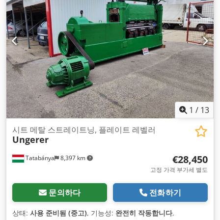
1
/
13
시트 메탈 스트레이트닝, 플레이트 레벨러
Ungerer
€28,450
Tatabánya
8,397 km
고정 가격 부가세 별도
문의하다
전화하기
상태:
사용 준비됨 (중고)
, 기능성:
완전히 작동합니다
,