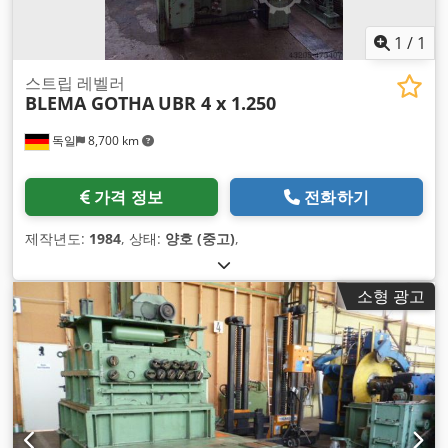
1
/
1
스트립 레벨러
BLEMA GOTHA
UBR 4 x 1.250
독일
8,700 km
가격 정보
전화하기
제작년도:
1984
, 상태:
양호 (중고)
,
소형 광고