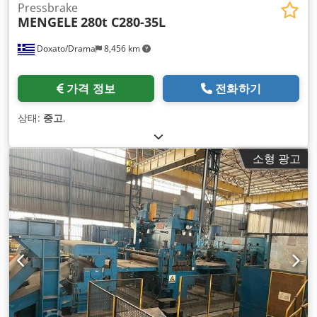
Pressbrake
MENGELE
280t C280-35L
Doxato/Drama
8,456 km
가격 정보
전화하기
상태:
중고
,
소형 광고