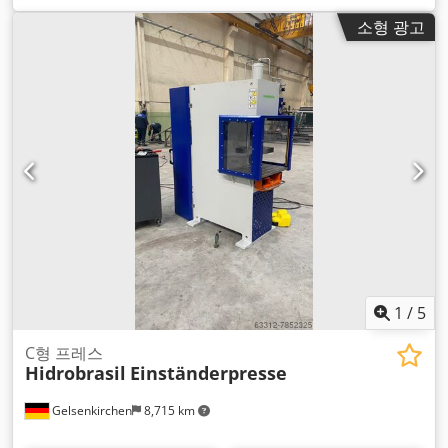
소형 광고
1
/
5
C형 프레스
Hidrobrasil
Einständerpresse
Gelsenkirchen
8,715 km