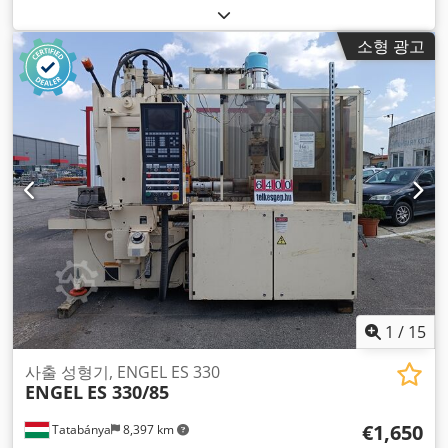
경:
35 mm
, 배기량:
135 cm³
, 분사 압력:
2,221 바
, 개방 행정:
335 mm
, 총 길이:
2,420 mm
, 총 폭:
1,700 mm
, 총 높이:
소형 광고
3,100 mm
, 총중량:
6,700 kg
, 장비:
문서 / 매뉴얼
,
1
/
15
사출 성형기, ENGEL ES 330
ENGEL
ES 330/85
€1,650
Tatabánya
8,397 km