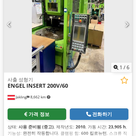
1
/
6
사출 성형기
ENGEL
INSERT 200V/60
Jakling
8,662 km
가격 정보
전화하기
상태:
사용 준비됨 (중고)
, 제작년도:
2010
, 가동 시간:
23,905 h
,
기능성:
완전히 작동합니다
, 클램핑 힘:
600 킬로뉴턴
, 스크류 직