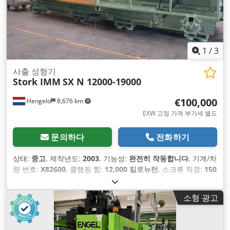
1
/
3
사출 성형기
Stork IMM
SX N 12000-19000
€100,000
Hengelo
8,676 km
EXW 고정 가격 부가세 별도
문의하다
전화하기
상태:
중고
, 제작년도:
2003
, 기능성:
완전히 작동합니다
, 기계/차
량 번호:
X82600
, 클램핑 힘:
12,000 킬로뉴턴
, 스크류 직경:
150
mm
, 기둥 사이의 간격:
1,200 mm
, 배기량:
12,193 cm³
, 분사
압력:
1,500 바
, 사출 중량:
11,584 g
, 개방 행정:
1,400 mm
,
소형 광고