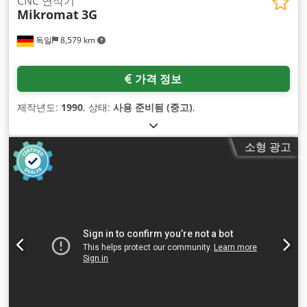
CNC 연삭기
Mikromat
3G
독일
8,579 km
가격 정보
제작년도:
1990
, 상태:
사용 준비됨 (중고)
,
소형 광고