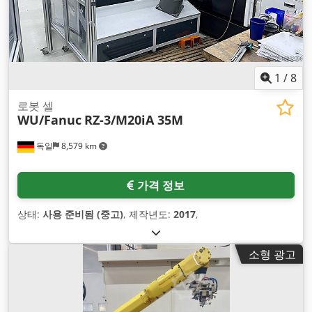
1
/
8
로봇 셀
WU/Fanuc
RZ-3/M20iA 35M
독일
8,579 km
가격 정보
상태:
사용 준비됨 (중고)
, 제작년도:
2017
,
소형 광고