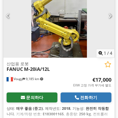
1
/
4
산업용 로봇
FANUC
M-20iA/12L
€17,000
Vougy
9,185 km
EXW 고정 가격 부가세 별도
문의하다
전화하기
상태:
매우 좋음 (중고)
, 제작년도:
2018
, 기능성:
완전히 작동합
니다
, 기계/차량 번호:
E183001165
, 총중량:
250 kg
, 컨트롤러