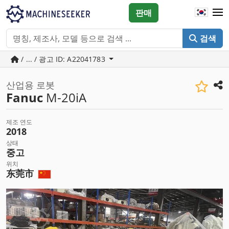
판매
검색
/ ... / 광고 ID: A22041783
산업용 로봇
Fanuc
M-20iA
제조 연도
2018
상태
중고
위치
东莞市