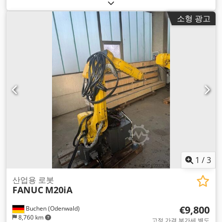
소형 광고
1
/
3
산업용 로봇
FANUC
M20iA
€9,800
Buchen (Odenwald)
8,760 km
고정 가격 부가세 별도