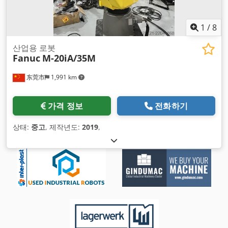
1
/
8
산업용 로봇
Fanuc
M-20iA/35M
东莞市
1,991 km
가격 정보
전화하기
상태:
중고
, 제작년도:
2019
,