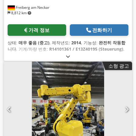
Freiberg am Neckar
8,812 km
가격 정보
전화하기
상태:
매우 좋음 (중고)
, 제작년도:
2014
, 기능성:
완전히 작동합
니다
, 기계/차량 번호:
R14101361 / E13Z40195 (Steuerung)
,
총중량:
1,270 kg
, 적재 용량:
250 kg
, 암 리치:
2,655 mm
, 컨트
롤러 제조업체:
FANUC
, 컨트롤러 모델:
R-30iB
, 입력 전압:
400
소형 광고
V
,