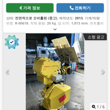
가격 정보
전화하기
상태:
전면적으로 오버홀된 (중고)
, 제작년도:
2013
, 기계/차량
번호:
R-00618
, 적재 용량:
20 kg
, 암 리치:
1,813 mm
, 컨트롤러
제조업체:
R-30iB A-Size
, 티치 펜던트 제조업체:
A05B-2255-
C101#EGN
,
소형 광고
1
/
6