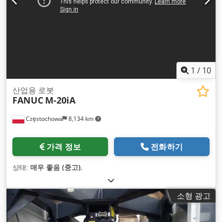
1
/
10
산업용 로봇
FANUC
M-20iA
Częstochowa
8,134 km
가격 정보
전화하기
상태:
매우 좋음 (중고)
,
소형 광고