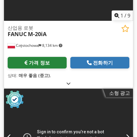
1
/
9
산업용 로봇
FANUC
M-20iA
Częstochowa
8,134 km
가격 정보
전화하기
상태:
매우 좋음 (중고)
,
소형 광고