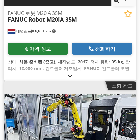
1
/
11
FANUC 로봇 M20iA 35M
FANUC
Robot M20iA 35M
네덜란드
8,851 km
가격 정보
전화하기
상태:
사용 준비됨 (중고)
, 제작년도:
2017
, 적재 용량:
35 kg
, 암
리치:
12,000 mm
, 컨트롤러 제조업체:
FANUC
, 컨트롤러 모델:
i Pendant A05B-2255-C101#EGN
, 축 수:
6
,
소형 광고