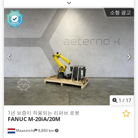
모델:
R-30iB
,
소형 광고
1
/
17
1년 보증이 적용되는 리퍼브 로봇
FANUC
M-20iA/20M
Maastricht
8,840 km