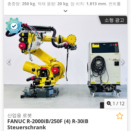
총중량:
250 kg
, 적재 용량:
20 kg
, 암 리치:
1,813 mm
, 컨트롤
러 제조업체:
Fanuc
, 컨트롤러 모델:
R-30iB
,
소형 광고
1
/
12
산업용 로봇
FANUC
R-2000iB/250F (4) R-30iB
Steuerschrank