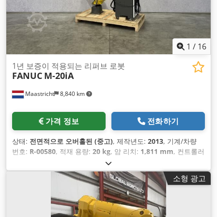
1
/
16
1년 보증이 적용되는 리퍼브 로봇
FANUC
M-20iA
Maastricht
8,840 km
가격 정보
전화하기
상태:
전면적으로 오버홀된 (중고)
, 제작년도:
2013
, 기계/차량
번호:
R-00580
, 적재 용량:
20 kg
, 암 리치:
1,811 mm
, 컨트롤러
제조업체:
R-30iA B-Size
, 티치 펜던트 제조업체:
A05B-2518-
C202#EGN
,
소형 광고