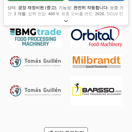
상태:
공장 재정비된 (중고)
, 기능성:
완전히 작동합니다
, 보증 기
간:
3 개월
, 입력 전압:
400 V
, 최종 오버홀 연도:
2026
, DGUV 인
증 유효기간:
06/2027
, 작업 폭:
800 mm
, 컨베이어 벨트 폭:
800 mm
, 입력 전류 유형:
삼상
, 총 폭:
1,000 mm
, 총 길이:
900
mm
, 총 높이:
1,400 mm
,