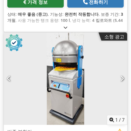
가격 정보
전화하기
상태:
매우 좋음 (중고)
, 기능성:
완전히 작동합니다
, 보증 기간:
3
개월
, 사용 가능한 탱크 용량:
100 l
, 냉각 능력:
4 킬로와트 (5.44
마력)
, 입력 전압:
400 V
, 탱크 용량:
100 l
, 총 폭:
640 mm
, 총 길
이:
700 mm
, 총 높이:
1,250 mm
, 입력 주파수:
50 헤르츠
,
소형 광고
DGUV 인증 유효기간:
09/2027
, 입력 전류 유형:
삼상
,
1
/
7