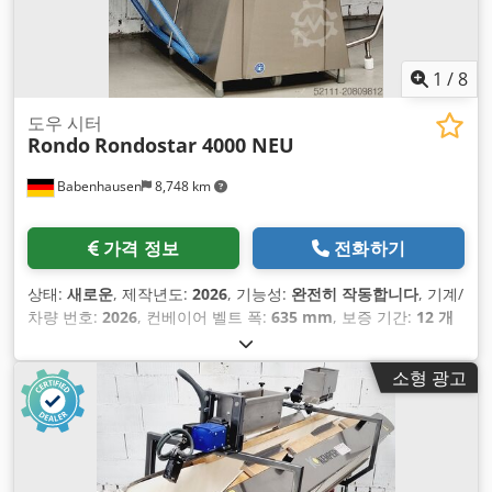
1
/
8
도우 시터
Rondo
Rondostar 4000 NEU
Babenhausen
8,748 km
가격 정보
전화하기
상태:
새로운
, 제작년도:
2026
, 기능성:
완전히 작동합니다
, 기계/
차량 번호:
2026
, 컨베이어 벨트 폭:
635 mm
, 보증 기간:
12 개
월
, 총 폭:
3,700 mm
, 입력 전압:
400 V
, 입력 주파수:
50 헤르
츠
, DGUV 인증 유효기간:
06/2028
, 전기 퓨즈:
16 A
, 개방 폭:
45
소형 광고
mm
, 작업 폭:
635 mm
, 공간 요구 길이:
1,235 mm
, 필요 폭:
3,700 mm
, 입력 전류 유형:
삼상
,