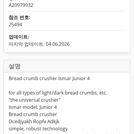
A20979932
참조 번호:
25494
업데이트:
마지막 업데이트: 04.06.2026
설명
Bread crumb crusher Ismar Junior 4
for all types of light/dark bread crumbs, etc.
"the universal crusher"
Ismar model: Junior 4
Bread crumb crusher
Dcedjyakh Ropfx Adkjk
simple, robust technology