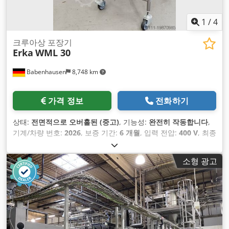
1
/
4
크루아상 포장기
Erka
WML 30
Babenhausen
8,748 km
가격 정보
전화하기
상태:
전면적으로 오버홀된 (중고)
, 기능성:
완전히 작동합니다
,
기계/차량 번호:
2026
, 보증 기간:
6 개월
, 입력 전압:
400 V
, 최종
오버홀 연도:
2026
, DGUV 인증 유효기간:
06/2027
, 작업 폭:
320 mm
, 입력 전류 유형:
삼상
, 총 폭:
630 mm
, 총 길이:
710
소형 광고
mm
, 총 높이:
1,220 mm
,