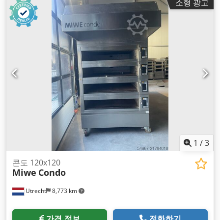
소형 광고
400 V
, DGUV 인증 유효기간:
06/2027
, 장비:
섀시
,
1
/
3
콘도 120x120
Miwe
Condo
Utrecht
8,773 km
가격 정보
전화하기