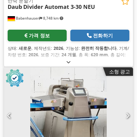
반죽 분할기
Daub
Divider Automat 3-30 NEU
Babenhausen
8,748 km
가격 정보
전화하기
상태:
새로운
, 제작년도:
2026
, 기능성:
완전히 작동합니다
, 기계/
차량 번호:
2026
, 보증 기간:
24 개월
, 총 폭:
620 mm
, 총 길이:
660 mm
, 전기 퓨즈:
16 A
, 입력 주파수:
50 헤르츠
, 입력 전압:
400 V
, 동력:
1.3 킬로와트 (1.77 마력)
, 입력 전류 유형:
삼상
,
소형 광고
DGUV 인증 유효기간:
08/2028
,