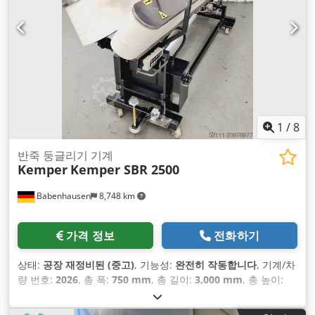
1
/
8
반죽 둥글리기 기계
Kemper
Kemper SBR 2500
Babenhausen
8,748 km
가격 정보
전화하기
상태:
공장 재정비된 (중고)
, 기능성:
완전히 작동합니다
, 기계/차
량 번호:
2026
, 총 폭:
750 mm
, 총 길이:
3,000 mm
, 총 높이:
1,700 mm
, 입력 주파수:
50 헤르츠
, 입력 전류:
16 A
, 공차 중량:
350 kg
, 전기 퓨즈:
16 A
, 최종 오버홀 연도:
2026
, 입력 전압: