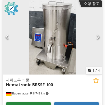
소형 광고
1
/
4
사워도우 식물
Hematronic
BRSSF 100
Babenhausen
8,748 km