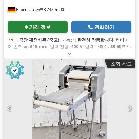
Babenhausen
8,748 km
가격 정보
전화하기
상태:
공장 재정비된 (중고)
, 기능성:
완전히 작동합니다
, 컨베이
어 벨트 폭:
615 mm
, 입력 전압:
400 V
, 입력 주파수:
50 헤르츠
,
DGUV 인증 유효기간:
07/2027
, 전기 퓨즈:
16 A
, 개방 폭:
30
mm
, 작업 폭:
615 mm
, 입력 전류 유형:
삼상
,
소형 광고