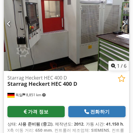
1
/
6
Starrag Heckert HEC 400 D
Starrag Heckert
HEC 400 D
독일
8,851 km
가격 정보
전화하기
상태:
사용 준비됨 (중고)
, 제작년도:
2012
, 가동 시간:
41,150 h
,
X축 이동 거리:
650 mm
, 컨트롤러 제조업체:
SIEMENS
, 컨트롤