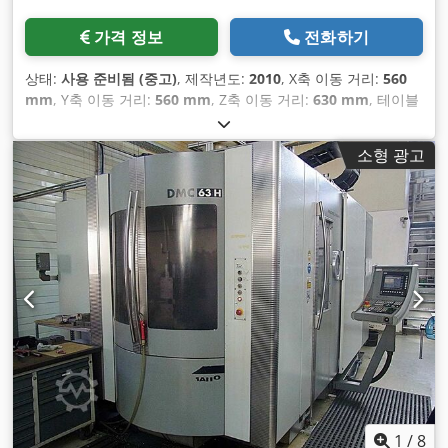
가격 정보
전화하기
상태:
사용 준비됨 (중고)
, 제작년도:
2010
, X축 이동 거리:
560
mm
, Y축 이동 거리:
560 mm
, Z축 이동 거리:
630 mm
, 테이블
하중:
400 kg
, 스핀들 속도 (최대):
14,000 rpm
, 공구 매거진의
슬롯 수:
60
, 축 수:
4
,
소형 광고
1
/
8