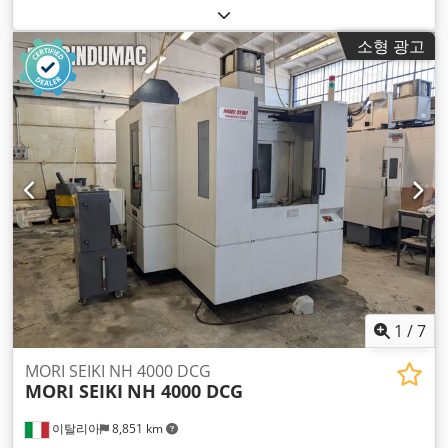
러 모델:
Sinumerik 840D sl
, 총중량:
10,000 kg
, 스핀들 속도
(최대):
12,000 rpm
, 스핀들 모터 출력:
33,500 와트
, 공구 매거
소형 광고
진의 슬롯 수:
80
, 축 수:
4
,
1
/
7
MORI SEIKI NH 4000 DCG
MORI SEIKI
NH 4000 DCG
이탈리아
8,851 km