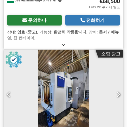
€68,500
Székesfehérvár
8,419 km
EXW VB 부가세 별도
문의하다
전화하기
상태:
양호 (중고)
, 기능성:
완전히 작동합니다
, 장비:
문서 / 매뉴
얼, 칩 컨베이어
,
소형 광고