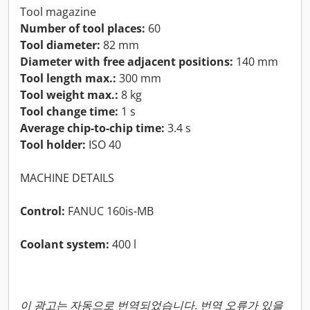
Tool magazine
Number of tool places:
60
Tool diameter:
82 mm
Diameter with free adjacent positions:
140 mm
Tool length max.:
300 mm
Tool weight max.:
8 kg
Tool change time:
1 s
Average chip-to-chip time:
3.4 s
Tool holder:
ISO 40
MACHINE DETAILS
Control:
FANUC 160is-MB
Coolant system:
400 l
이 광고는 자동으로 번역되었습니다. 번역 오류가 있을