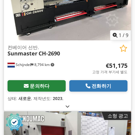
1
/
9
컨베이어 선반.
Sunmaster
CH-2690
€51,175
Schijndel
8,794 km
고정 가격 부가세 별도
문의하다
전화하기
상태:
새로운
, 제작년도:
2023
,
소형 광고