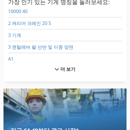
가장 인기 있는 기계 명칭을 둘러보세요:
10000 40
2 캐리어 크레인 20 5
3 기계
3 캔틸레버 팔 선반 및 이중 양면
A1
더 보기
All Mecanic
Aszx 648
Ddfao System
Dsd 201
Frm D Midi
Gastl Rg 200