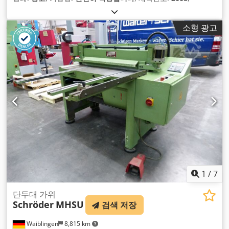
소형 광고
1
/
7
단두대 가위
Schröder
MHSU
검색 저장
Waiblingen
8,815 km