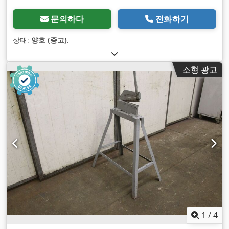
문의하다
전화하기
상태:
양호 (중고)
,
소형 광고
1
/
4