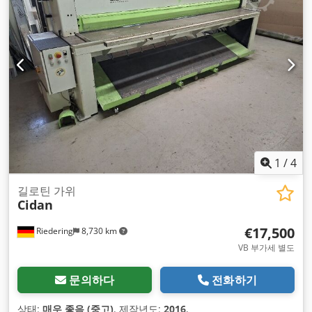
1
/
4
길로틴 가위
Cidan
€17,500
Riedering
8,730 km
VB 부가세 별도
문의하다
전화하기
상태:
매우 좋음 (중고)
, 제작년도:
2016
,