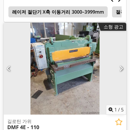
i
레이저 절단기 X축 이동거리 3000–3999mm
절곡 프
소형 광고
1
/
5
길로틴 가위
DMF
4E - 110