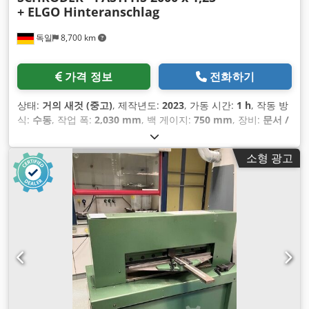
+ ELGO Hinteranschlag
독일
8,700 km
가격 정보
전화하기
상태:
거의 새것 (중고)
, 제작년도:
2023
, 가동 시간:
1 h
, 작동 방
식:
수동
, 작업 폭:
2,030 mm
, 백 게이지:
750 mm
, 장비:
문서 /
매뉴얼, 타입 플레이트 사용 가능
,
소형 광고