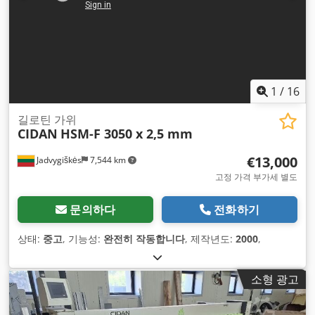
1
/
16
길로틴 가위
CIDAN
HSM-F 3050 x 2,5 mm
€13,000
Jadvygiškės
7,544 km
고정 가격 부가세 별도
문의하다
전화하기
상태:
중고
, 기능성:
완전히 작동합니다
, 제작년도:
2000
,
소형 광고