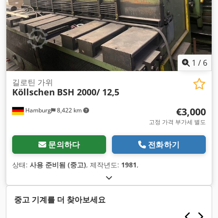
1
/
6
길로틴 가위
Köllschen
BSH 2000/ 12,5
€3,000
Hamburg
8,422 km
고정 가격 부가세 별도
문의하다
전화하기
상태:
사용 준비됨 (중고)
, 제작년도:
1981
,
중고 기계를 더 찾아보세요