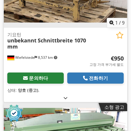
1
/
9
기요틴
unbekannt
Schnittbreite 1070
mm
€950
Wiefelstede
8,537 km
고정 가격 부가세 별도
문의하다
전화하기
상태:
양호 (중고)
,
소형 광고