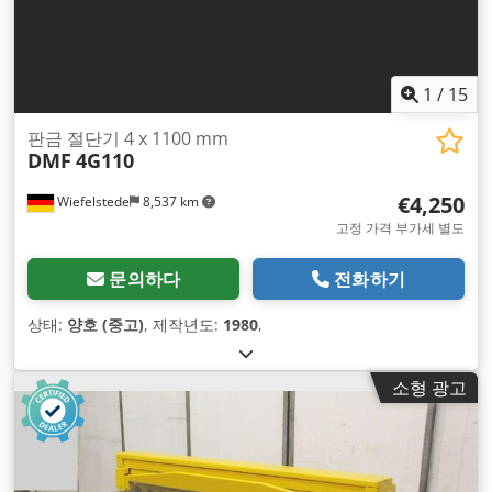
1
/
15
판금 절단기 4 x 1100 mm
DMF
4G110
€4,250
Wiefelstede
8,537 km
고정 가격 부가세 별도
문의하다
전화하기
상태:
양호 (중고)
, 제작년도:
1980
,
소형 광고