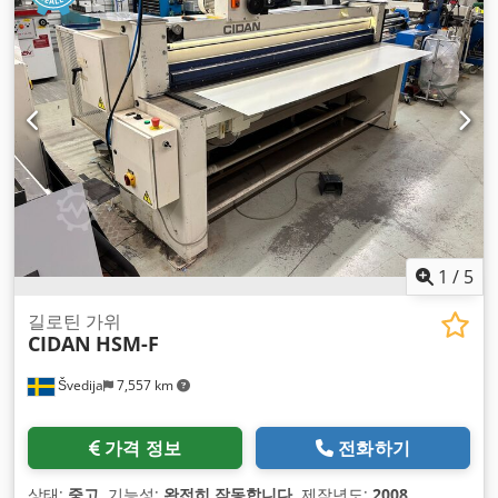
1
/
5
길로틴 가위
CIDAN
HSM-F
Švedija
7,557 km
가격 정보
전화하기
상태:
중고
, 기능성:
완전히 작동합니다
, 제작년도:
2008
,