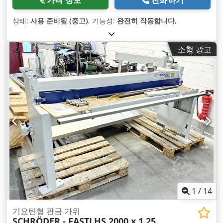
상태:
사용 준비됨 (중고)
, 기능성:
완전히 작동합니다
,
소형 광고
1
/
14
기요틴형 판금 가위
SCHRÖDER - FASTI
HS 2000 x 1,25