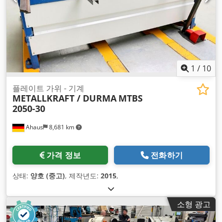
1
/
10
플레이트 가위 - 기계
METALLKRAFT / DURMA
MTBS
2050-30
Ahaus
8,681 km
가격 정보
전화하기
상태:
양호 (중고)
, 제작년도:
2015
,
소형 광고