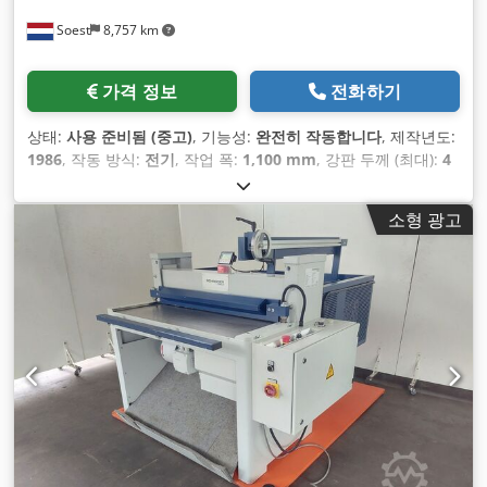
Soest
8,757 km
가격 정보
전화하기
상태:
사용 준비됨 (중고)
, 기능성:
완전히 작동합니다
, 제작년도:
1986
, 작동 방식:
전기
, 작업 폭:
1,100 mm
, 강판 두께 (최대):
4
mm
, 뒤 게이지 조정:
수동
, 백 게이지:
600 mm
, 입력 전압:
400
V
, 입력 전류 유형:
삼상
, 총중량:
1,200 kg
, 장비:
발 리모컨, 타
소형 광고
입 플레이트 사용 가능
,