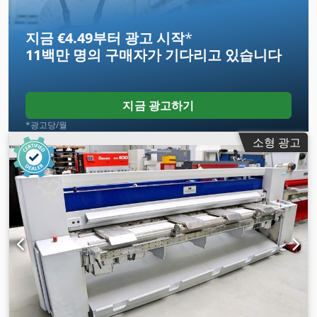
지금 €4.49부터 광고 시작
*
11백만 명의 구매자
가 기다리고 있습니다
지금 광고하기
*광고당/월
소형 광고