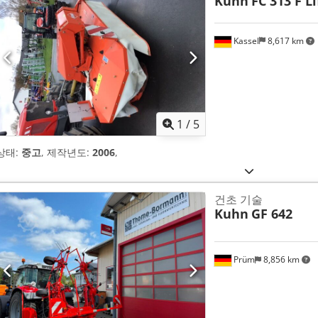
Kuhn
FC 313 F Li
Kassel
8,617 km
1
/
5
상태:
중고
, 제작년도:
2006
,
건초 기술
Kuhn
GF 642
Prüm
8,856 km