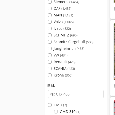
Siemens
(1,464)
DAF
(1,435)
MAN
(1,131)
Volvo
(1,065)
Iveco
(822)
SCHMITZ
(690)
Schmitz Cargobull
(588)
Jungheinrich
(488)
VW
(434)
Renault
(426)
SCANIA
(423)
Krone
(360)
모델:
GMD
(7)
GMD 310
(1)