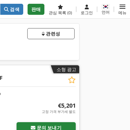
검색
판매
언어
관심 목록
(0)
로그인
메뉴
관련성
소형 광고
F
€5,201
고정 가격 부가세 별도
문의 보내기