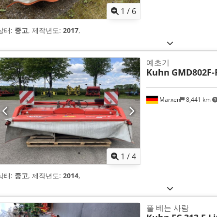
1
/
6
상태:
중고
, 제작년도:
2017
,
예초기
Kuhn
GMD802F-
Marxen
8,441 km
1
/
4
상태:
중고
, 제작년도:
2014
,
풀 베는 사람