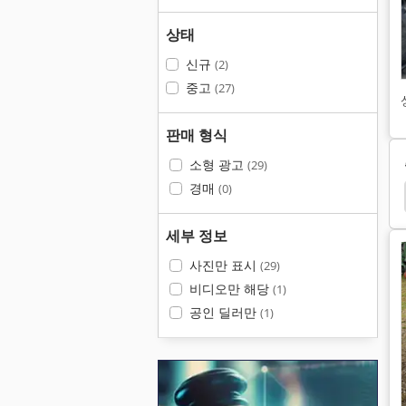
상태
신규
(2)
중고
(27)
판매 형식
소형 광고
(29)
경매
(0)
사료
Kuhn
Fendt Xylon 524
Fendt 927
세부 정보
사진만 표시
(29)
비디오만 해당
(1)
공인 딜러만
(1)