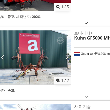
1
/
5
상태:
중고
, 제작년도:
2026
,
로터리 테더
Kuhn
GF5000 M
Goudriaan
8,798 k
1
/
7
상태:
중고
,
사료 기술