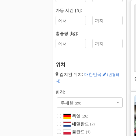
가동 시간 [h]:
-
총중량 [kg]:
-
위치
감지된 위치:
대한민국
(변경하
다)
반경:
무제한
(29)
독일
(26)
네덜란드
(2)
폴란드
(1)