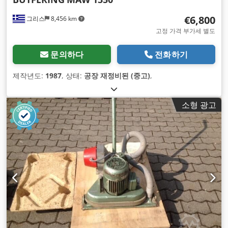
€6,800
그리스
8,456 km
고정 가격 부가세 별도
문의하다
전화하기
제작년도:
1987
, 상태:
공장 재정비된 (중고)
,
소형 광고