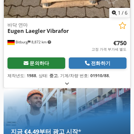
1
/
6
바닥 연마
Eugen Laegler
Vibrafor
€750
Bitburg
8,872 km
고정 가격 부가세 별도
문의하다
전화하기
제작년도:
1988
, 상태:
중고
, 기계/차량 번호:
01910/88
,
지금 €4.49부터 광고 시작
*