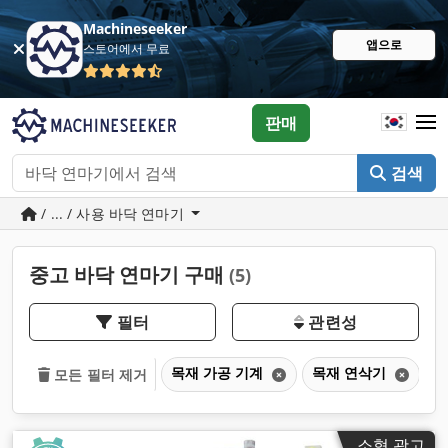
Machineseeker
앱으로
스토어에서 무료
판매
검색
/ ... / 사용 바닥 연마기
중고 바닥 연마기 구매
(5)
필터
관련성
목재 가공 기계
목재 연삭기
바
모든 필터 제거
소형 광고