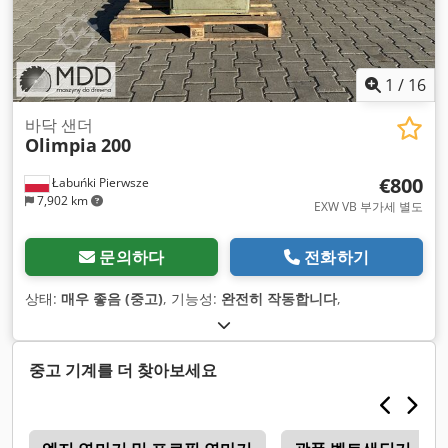
1
/
16
바닥 샌더
Olimpia
200
€800
Łabuńki Pierwsze
7,902 km
EXW VB 부가세 별도
문의하다
전화하기
상태:
매우 좋음 (중고)
, 기능성:
완전히 작동합니다
,
중고 기계를 더 찾아보세요