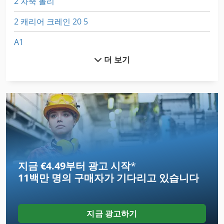
2 차축 돌리
2 캐리어 크레인 20 5
A1
더 보기
All Mecanic
Aszx 648
Ddfao System
Dil 3 22
Dsd 201
지금 €4.49부터 광고 시작
*
Egv 12
11백만 명의 구매자
가 기다리고 있습니다
Frm D Midi
Gastl Rg 200
지금 광고하기