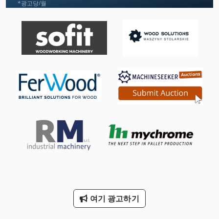
Hsc 20 Linear
*광고당/월
Mfh 5 1 8
Nc 선반
Ng 200
Tank
Tp 201
기타
기타 액세서리
냉동 건조 기
봉 기계 밀링 및 연 삭 기
여기 광고하기
재봉틀이 글 30 1