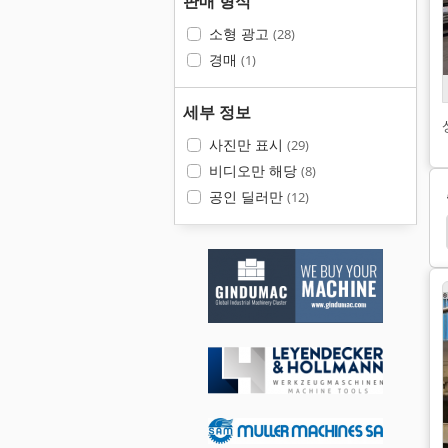
판매 형식
소형 광고
(28)
경매
(1)
세부 정보
사진만 표시
(29)
비디오만 해당
(8)
공인 딜러만
(12)
Pfauter
Niles
Reishauer Rz 150
외부 계단