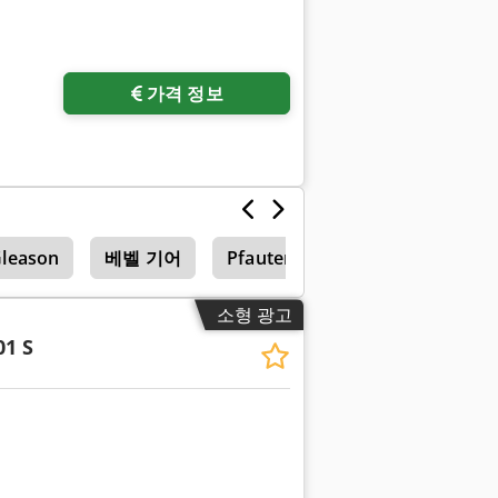
가격 정보
leason
베벨 기어
Pfauter P 900
소형 광고
01 S