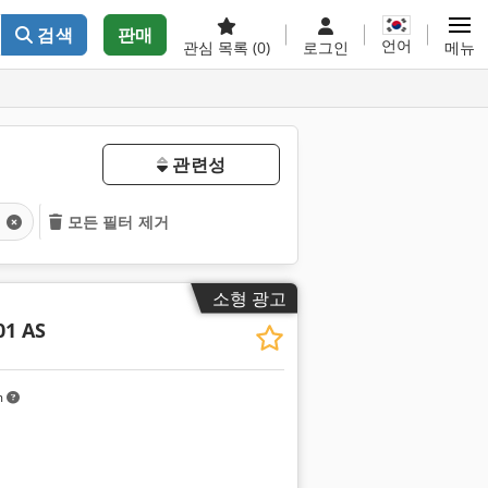
검색
판매
언어
관심 목록
(0)
로그인
메뉴
관련성
기
모든 필터 제거
소형 광고
01 AS
m