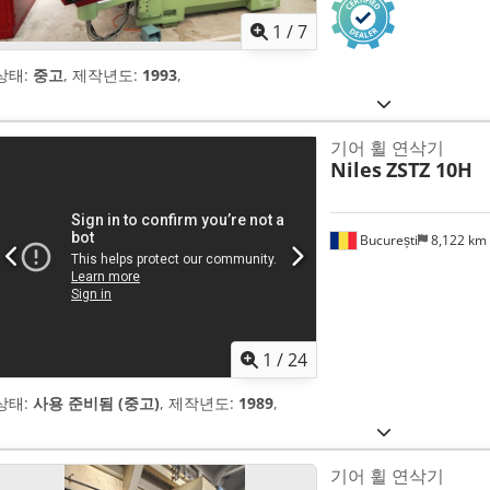
1
/
7
상태:
중고
, 제작년도:
1993
,
기어 휠 연삭기
Niles
ZSTZ 10H
București
8,122 km
1
/
24
상태:
사용 준비됨 (중고)
, 제작년도:
1989
,
기어 휠 연삭기