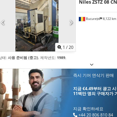
Niles
ZSTZ 08 C
București
8,122 km
1
/
20
상태:
사용 준비됨 (중고)
, 제작년도:
1989
,
즉시 기어 연삭기 판매
지금 €4.49부터 광고 
11백만 명의 구매자
가 
지금 확인하세요
+44 20 806 810 84