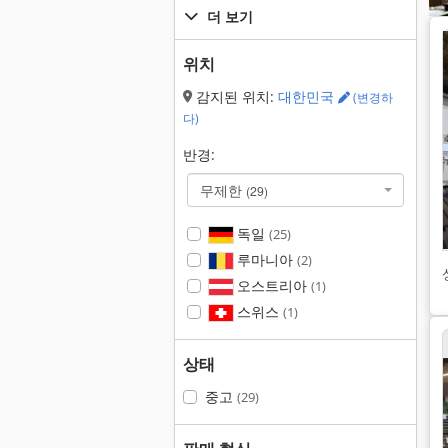
더 보기
위치
감지된 위치:
대한민국
(변경하
다)
반경:
무제한
(29)
독일
(25)
루마니아
(2)
오스트리아
(1)
스위스
(1)
상태
중고
(29)