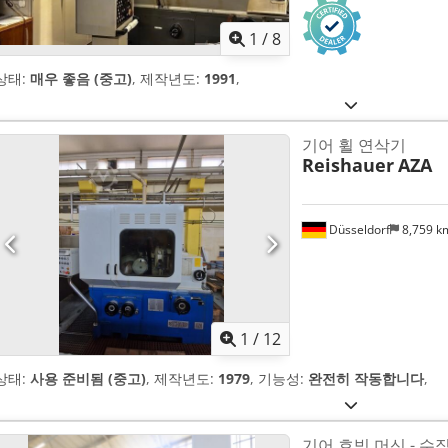
1
/
8
상태:
매우 좋음 (중고)
, 제작년도:
1991
,
기어 휠 연삭기
Reishauer
AZA
Düsseldorf
8,759 
1
/
12
상태:
사용 준비됨 (중고)
, 제작년도:
1979
, 기능성:
완전히 작동합니다
,
기어 호빙 머신 - 수