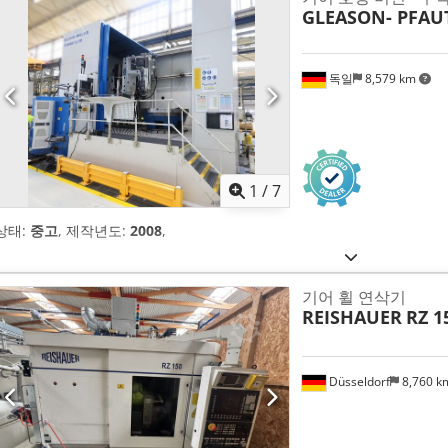
GLEASON- PFAU
독일
8,579 km
1
/
7
상태:
중고
, 제작년도:
2008
,
기어 휠 연삭기
REISHAUER
RZ 1
Düsseldorf
8,760 