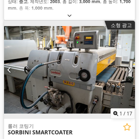
상태:
중고
, 제작년도:
2003
, 총 길이:
3,000 mm
, 총 높이:
1,700
mm
, 총 폭:
1,000 mm
,
소형 광고
1
/
17
롤러 코팅기
SORBINI
SMARTCOATER