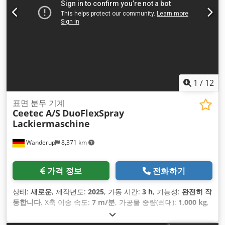
1
/
12
표면 분무 기계
Ceetec A/S
DuoFlexSpray
Lackiermaschine
Wanderup
8,371 km
가격 정보
전화하기
상태:
새로운
, 제작년도:
2025
, 가동 시간:
3 h
, 기능성:
완전히 작
동합니다
, X축 이송 속도:
7 m/분
, 가공물 중량(최대):
1,000 kg
,
작업 폭:
2,500 mm
, 체적 유량:
8,000 ㎥/h
, 최종 오버홀 연도:
2025
, 총중량:
3,200 kg
, 입력 전류 유형:
삼상
, 통과 높이:
210