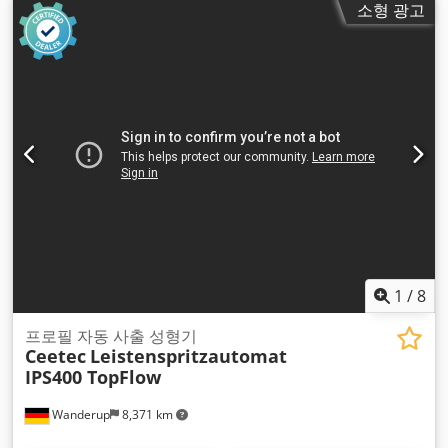
소형 광고
mm
, 총 높이:
2,350 mm
, 총 길이:
2,450 mm
, 총 폭:
3,500
mm
, 작업 높이:
950 mm
,
1
/
8
프로필 자동 사출 성형기
Ceetec
Leistenspritzautomat
IPS400 TopFlow
Wanderup
8,371 km