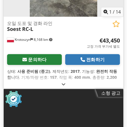
1
/
14
오일 도포 및 경화 라인
Soest
RC-L
€43,450
Krotoszyn
8,168 km
고정 가격 부가세 별도
문의하다
전화하기
상태:
사용 준비됨 (중고)
, 제작년도:
2017
, 기능성:
완전히 작동
합니다
, 기계/차량 번호:
157
, 작업 폭:
400 mm
, 총중량:
2,200
kg
, 총 폭:
400 mm
,
소형 광고