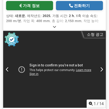
가격 정보
전화하기
상태:
새로운
, 제작년도:
2025
, 가동 시간:
2 h
, X축 이송 속도:
200 m/분
, 작업 폭:
400 mm
, 총 길이:
2,150 mm
, 작업 높이:
950 mm
, 입력 전압:
400 V
, 총중량:
1,850 kg
, 압축 공기 연결:
8 바
,
소형 광고
1
/
14