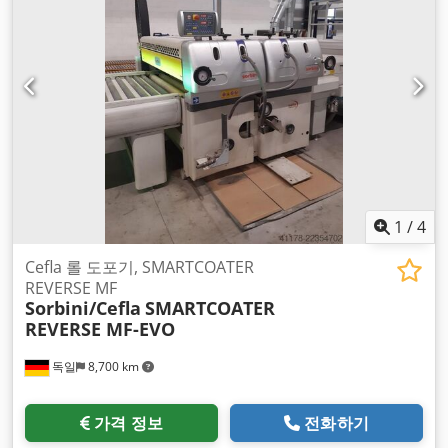
1
/
4
Cefla 롤 도포기, SMARTCOATER
REVERSE MF
Sorbini/Cefla
SMARTCOATER
REVERSE MF-EVO
독일
8,700 km
가격 정보
전화하기