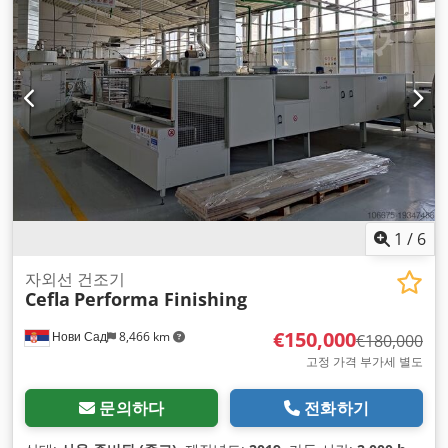
1
/
6
자외선 건조기
Cefla
Performa Finishing
€150,000
Нови Сад
8,466 km
€180,000
고정 가격 부가세 별도
문의하다
전화하기