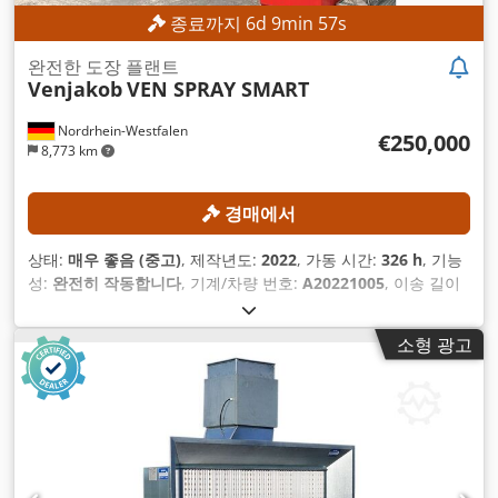
종료까지
6
d
9
min
55
s
완전한 도장 플랜트
Venjakob
VEN SPRAY SMART
Nordrhein-Westfalen
€250,000
8,773 km
경매에서
상태:
매우 좋음 (중고)
, 제작년도:
2022
, 가동 시간:
326 h
, 기능
성:
완전히 작동합니다
, 기계/차량 번호:
A20221005
, 이송 길이
X축:
5,500 mm
, Y축 이송 길이:
1,300 mm
, 이송 길이 Z축:
100
mm
, 가공물 중량(최대):
500 kg
, 작업 폭:
1,300 mm
,
소형 광고