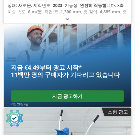
상태:
새로운
, 제작년도:
2023
, 기능성:
완전히 작동합니다
, X축
이송 속도:
6 m/분
, 작업 폭:
1,300 mm
, 총 길이:
4,885 mm
, 총
높이:
2,400 mm
, 총 폭:
3,780 mm
, 입력 전류 유형:
삼상
, 작업
높이:
900 mm
, 입력 전압:
380 V
, 입력 주파수:
50 헤르츠
, 에너
지 소비:
17 킬로와트시
, 보증 기간:
12 개월
,
지금 €4.49부터 광고 시작
*
11백만 명의 구매자
가 기다리고 있습니다
지금 광고하기
*광고당/월
소형 광고