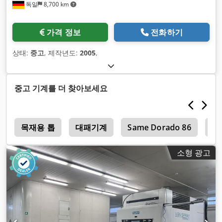
독일
8,700 km
가격 정보
전화하기
상태:
중고
, 제작년도:
2005
,
중고 기계를 더 찾아보세요
목재용 톱
대패기계
Same Dorado 86
Bo
소형 광고