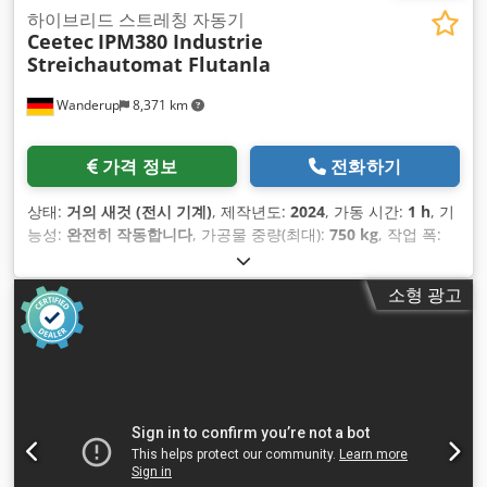
하이브리드 스트레칭 자동기
Ceetec
IPM380 Industrie
Streichautomat Flutanla
Wanderup
8,371 km
가격 정보
전화하기
상태:
거의 새것 (전시 기계)
, 제작년도:
2024
, 가동 시간:
1 h
, 기
능성:
완전히 작동합니다
, 가공물 중량(최대):
750 kg
, 작업 폭:
380 mm
, 작업 높이:
950 mm
, 입력 전압:
400 V
, 동력:
2.5 킬로
와트 (3.40 마력)
,
소형 광고