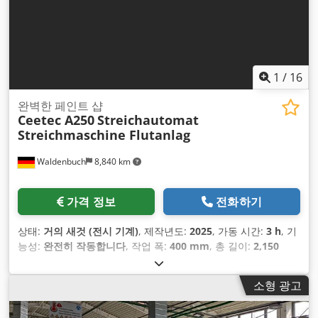
1
/
16
완벽한 페인트 샵
Ceetec A250
Streichautomat
Streichmaschine Flutanlag
Waldenbuch
8,840 km
가격 정보
전화하기
상태:
거의 새것 (전시 기계)
, 제작년도:
2025
, 가동 시간:
3 h
, 기
능성:
완전히 작동합니다
, 작업 폭:
400 mm
, 총 길이:
2,150
mm
, 총 높이:
1,600 mm
, 총 폭:
1,000 mm
, 작업 높이:
950
mm
, 입력 전압:
400 V
, 최종 오버홀 연도:
2025
, 동력:
1.5 킬로
소형 광고
와트 (2.04 마력)
, 보증 기간:
12 개월
, 압축 공기 연결:
8 바
,