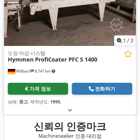
1
/
3
도장 마감 시스템
Hymmen
ProfiCoater PFC S 1400
Röllbach
8,747 km
가격 정보
전화하기
상태:
중고
, 제작년도:
1995
,
신뢰의 인증마크
Machineseeker 인증 대리점