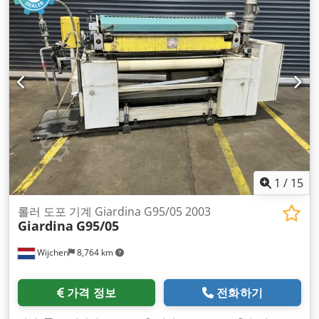
1
/
15
롤러 도포 기계 Giardina G95/05 2003
Giardina
G95/05
Wijchen
8,764 km
가격 정보
전화하기