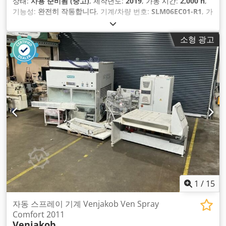
상태:
사용 준비됨 (중고)
, 제작년도:
2019
, 가동 시간:
2,000 h
,
기능성:
완전히 작동합니다
, 기계/차량 번호:
SLM06EC01-R1
, 가
공물 중량(최대):
5,000 kg
,
소형 광고
1
/
15
자동 스프레이 기계 Venjakob Ven Spray
Comfort 2011
Venjakob