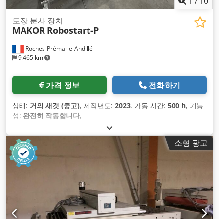
1
/
10
도장 분사 장치
MAKOR
Robostart-P
Roches-Prémarie-Andillé
9,465 km
가격 정보
전화하기
상태:
거의 새것 (중고)
, 제작년도:
2023
, 가동 시간:
500 h
, 기능
성:
완전히 작동합니다
,
소형 광고