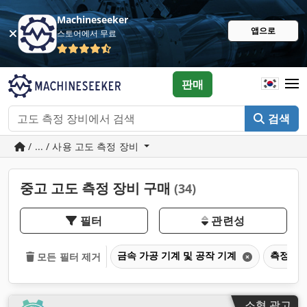
Machineseeker
앱으로
스토어에서 무료
판매
검색
/ ... / 사용 고도 측정 장비
중고 고도 측정 장비 구매
(34)
필터
관련성
금속 가공 기계 및 공작 기계
측정 기
모든 필터 제거
소형 광고