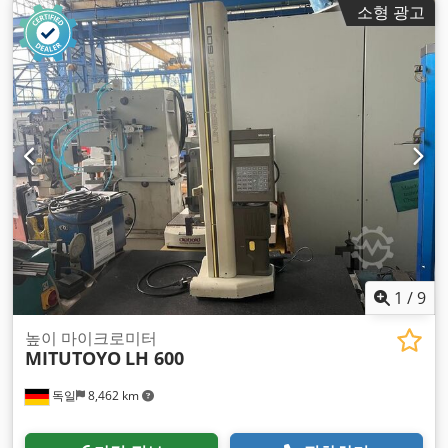
소형 광고
1
/
9
높이 마이크로미터
MITUTOYO
LH 600
독일
8,462 km