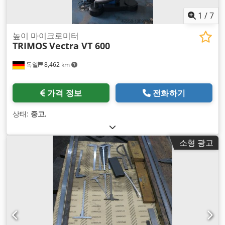
1
/
7
높이 마이크로미터
TRIMOS
Vectra VT 600
독일
8,462 km
가격 정보
전화하기
상태:
중고
,
소형 광고