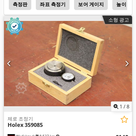
s
측정판
좌표 측정기
보어 게이지
높이 게
소형 광고
1
/
8
제로 조정기
Holex
359085