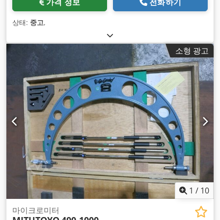
가격 정보
전화하기
상태:
중고
,
소형 광고
1
/
10
마이크로미터