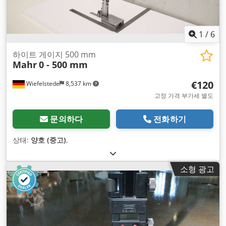
1
/
6
하이트 게이지 500 mm
Mahr
0 - 500 mm
€120
Wiefelstede
8,537 km
고정 가격 부가세 별도
문의하다
전화하기
상태:
양호 (중고)
,
소형 광고