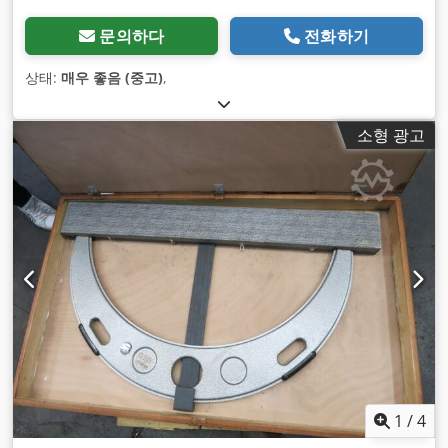
문의하다
전화하기
상태:
매우 좋음 (중고)
,
소형 광고
1
/
4