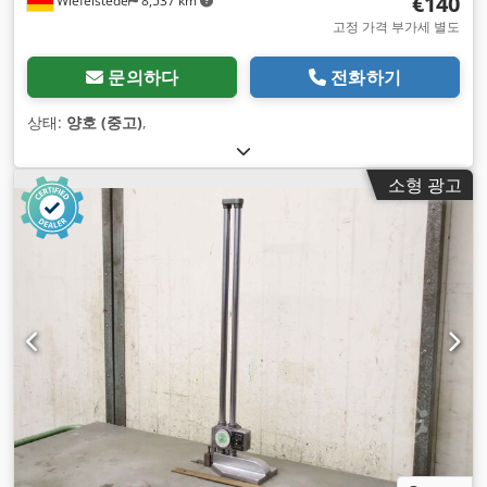
€140
Wiefelstede
8,537 km
고정 가격 부가세 별도
문의하다
전화하기
상태:
양호 (중고)
,
소형 광고