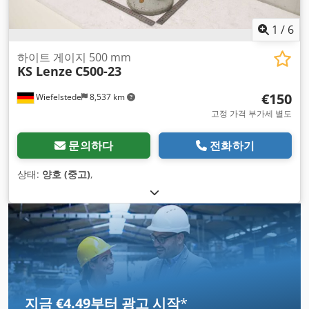
1
/
6
하이트 게이지 500 mm
KS Lenze
C500-23
€150
Wiefelstede
8,537 km
고정 가격 부가세 별도
문의하다
전화하기
상태:
양호 (중고)
,
지금 €4.49부터 광고 시작
*