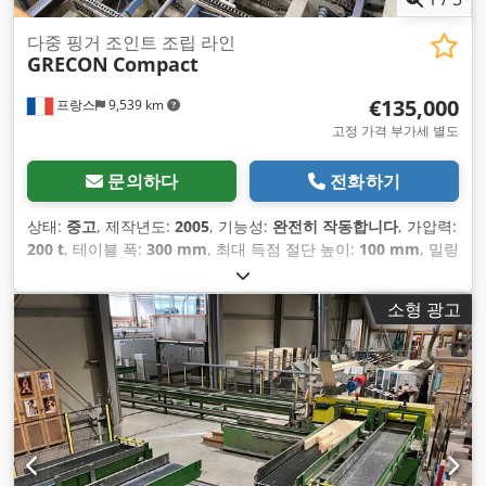
다중 핑거 조인트 조립 라인
GRECON
Compact
€135,000
프랑스
9,539 km
고정 가격 부가세 별도
문의하다
전화하기
상태:
중고
, 제작년도:
2005
, 기능성:
완전히 작동합니다
, 가압력:
200 t
, 테이블 폭:
300 mm
, 최대 득점 절단 높이:
100 mm
, 밀링
스핀들 길이:
250 mm
,
소형 광고