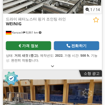
1
/
14
드라이 패터노스터 핑거 조인팅 라인
WEINIG
Kanzach
8,861 km
가격 정보
전화하기
상태:
거의 새것 (중고)
, 제작년도:
2022
, 가동 시간:
500 h
, 기능
성:
완전히 작동합니다
,
소형 광고