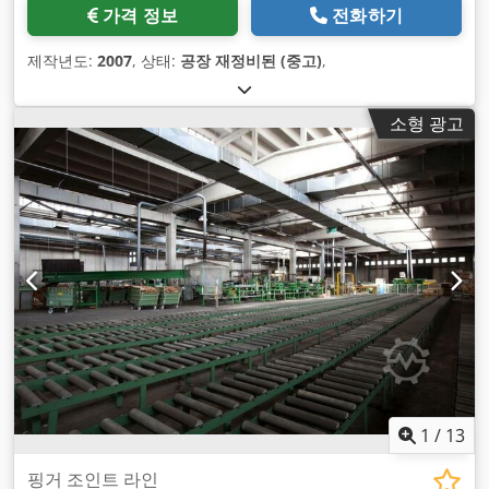
가격 정보
전화하기
제작년도:
2007
, 상태:
공장 재정비된 (중고)
,
소형 광고
1
/
13
핑거 조인트 라인