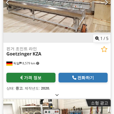
1
/
5
핀거 조인트 라인
Goetzinger
KZA
독일
8,579 km
가격 정보
전화하기
상태:
중고
, 제작년도:
2020
,
소형 광고