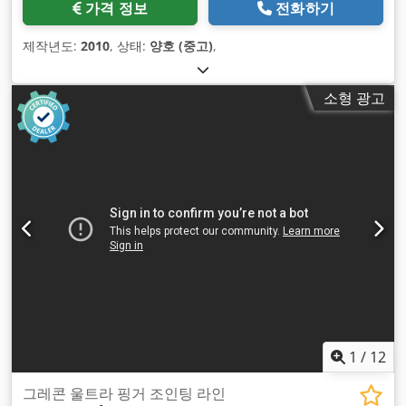
가격 정보
전화하기
제작년도:
2010
, 상태:
양호 (중고)
,
소형 광고
1
/
12
그레콘 울트라 핑거 조인팅 라인