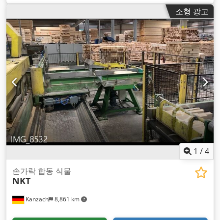
소형 광고
1
/
4
손가락 합동 식물
NKT
Kanzach
8,861 km