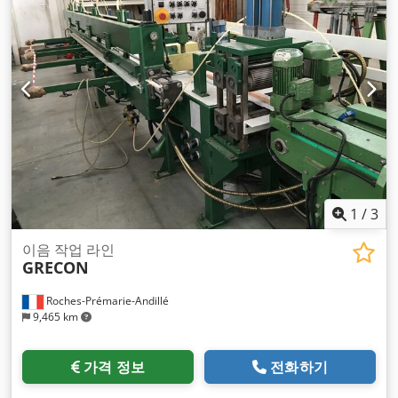
1
/
3
이음 작업 라인
GRECON
Roches-Prémarie-Andillé
9,465 km
가격 정보
전화하기