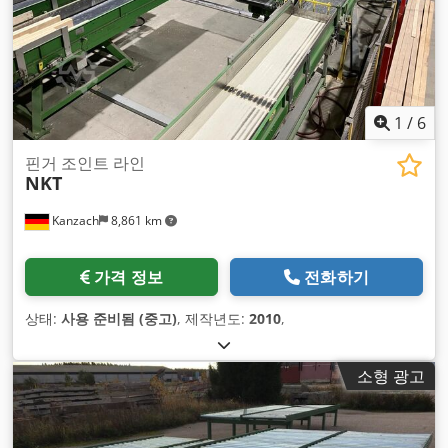
1
/
6
핀거 조인트 라인
NKT
Kanzach
8,861 km
가격 정보
전화하기
상태:
사용 준비됨 (중고)
, 제작년도:
2010
,
소형 광고