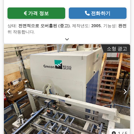
가격 정보
전화하기
상태:
전면적으로 오버홀된 (중고)
, 제작년도:
2005
, 기능성:
완전
히 작동합니다
,
소형 광고
1
/
5