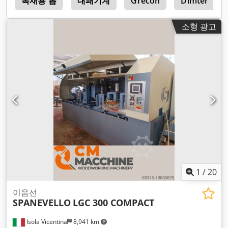
t
목재용 톱
대패기계
Grecon
Dimter
소형 광고
1
/
20
이음선
SPANEVELLO
LGC 300 COMPACT
Isola Vicentina
8,941 km