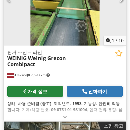
1
/
10
핀거 조인트 라인
WEINIG
Weinig Grecon
Combipact
Deksne
7,593 km
가격 정보
전화하기
상태:
사용 준비됨 (중고)
, 제작년도:
1998
, 기능성:
완전히 작동
합니다
, 기계/차량 번호:
09 0751 01 981004
, 입력 전류 유형:
삼
상
, 최종 오버홀 연도:
2025
, 장비:
양면
,
소형 광고