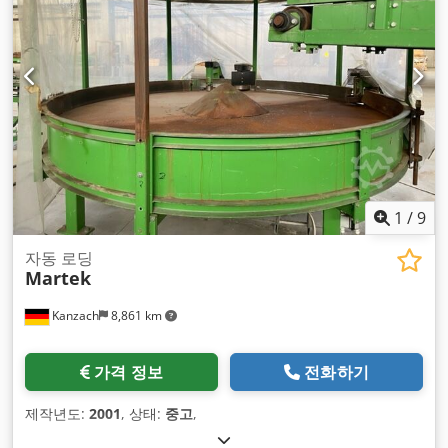
1
/
9
자동 로딩
Martek
Kanzach
8,861 km
가격 정보
전화하기
제작년도:
2001
, 상태:
중고
,