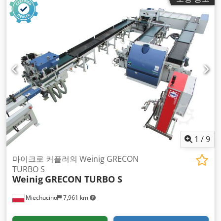
1
/
9
마이크로 커플러의 Weinig GRECON
TURBO S
Weinig
GRECON TURBO S
Miechucino
7,961 km