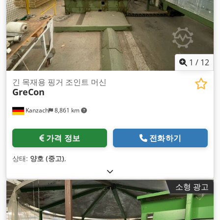
1
/
12
긴 목재용 핑거 조인트 머신
GreCon
Kanzach
8,861 km
가격 정보
전화하기
상태:
양호 (중고)
,
소형 광고