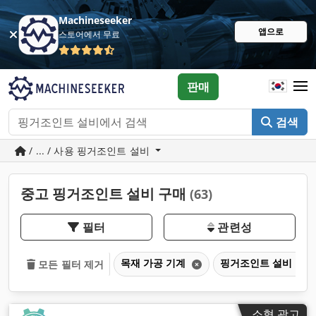
Machineseeker
앱으로
스토어에서 무료
판매
검색
/ ... / 사용 핑거조인트 설비
중고 핑거조인트 설비 구매
(63)
필터
관련성
목재 가공 기계
핑거조인트 설비
모든 필터 제거
소형 광고