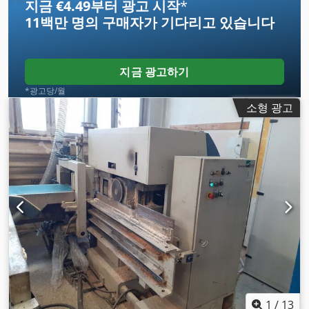
지금 €4.49부터 광고 시작
*
11백만 명의 구매자
가 기다리고 있습니다
지금 광고하기
*광고당/월
소형 광고
1
/
13