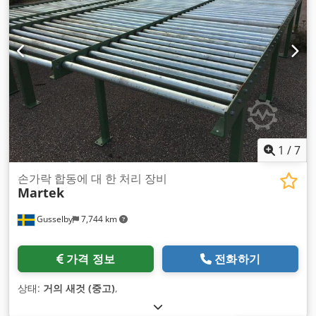
1
/
7
손가락 합동에 대 한 처리 장비
Martek
Gusselby
7,744 km
가격 정보
전화하기
상태:
거의 새것 (중고)
,