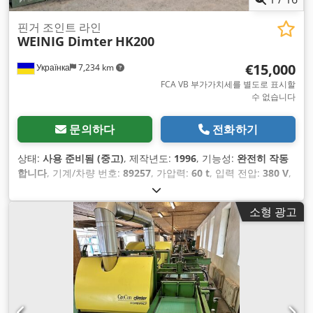
핀거 조인트 라인
WEINIG Dimter
HK200
€15,000
Українка
7,234 km
FCA VB 부가가치세를 별도로 표시할
수 없습니다
문의하다
전화하기
상태:
사용 준비됨 (중고)
, 제작년도:
1996
, 기능성:
완전히 작동
합니다
, 기계/차량 번호:
89257
, 가압력:
60 t
, 입력 전압:
380 V
,
총 높이:
2,000 mm
, 입력 전류 유형:
삼상
, 작업 높이:
2,000
mm
, 총 길이:
9,500 mm
, 제어 캐비닛 폭:
1,000 mm
, 총 폭:
소형 광고
2,000 mm
, 최종 오버홀 연도:
2026
, 압력:
100 바
, 제어 전압:
12 V
, 가공물 높이 (최대):
120 mm
, 최대 회전 속도:
6,000 rpm
,
공기 압력:
8 바
,