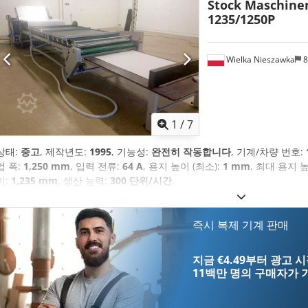
Stock Maschin
1235/1250P
Wielka Nieszawka
8
1
/
7
상태:
중고
, 제작년도:
1995
, 기능성:
완전히 작동합니다
, 기계/차량 번호:
업 폭:
1,250 mm
, 입력 전류:
64 A
, 용지 높이 (최소):
1 mm
, 최대 용지 
이:
1,235 mm
, 생산 능력:
300 단위/시간
,
즉시 복제 기계 판매
지금 €4.49부터 광고 
11백만 명의 구매자
가 