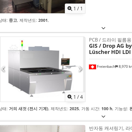
1
/
1
상태:
중고
, 제작년도:
2001
,
PCB / 드라이 필름
GIS / Drop AG b
Lüscher
HDI LDI
Freienbach
8,970 
1
/
4
상태:
거의 새것 (전시 기계)
, 제작년도:
2025
, 가동 시간:
100 h
, 기능성:
반자동 캐셔링기, 