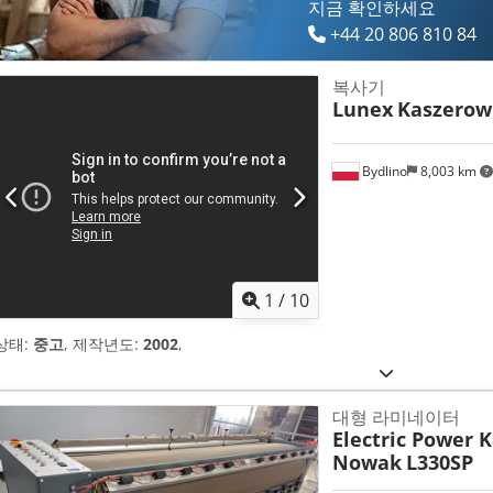
지금 확인하세요
+44 20 806 810 84
복사기
Lunex
Kaszerow
Bydlino
8,003 km
1
/
10
상태:
중고
, 제작년도:
2002
,
대형 라미네이터
Electric Power 
Nowak
L330SP