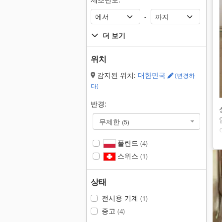
-
더 보기
위치
감지된 위치:
대한민국
(변경하
다)
반경:
무제한
(5)
폴란드
(4)
스위스
(1)
상태
전시용 기계
(1)
중고
(4)