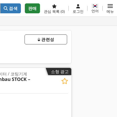
검색
판매
언어
관심 목록
(0)
로그인
메뉴
관련성
소형 광고
이터 / 코팅기계
nbau
STOCK –
진 요청