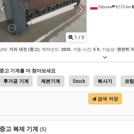
Stęszew
8,172 km
1
/
9
상태:
거의 새것 (중고)
, 제작년도:
2025
, 가동 시간:
5 h
, 기능성:
완전히 
중고 기계를 더 찾아보세요
후가공 기계
제본기계
Stock
복사기
코
검색 저장
중고 복제 기계
(5)