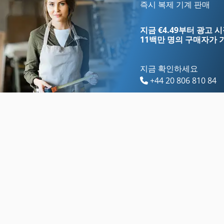
Brand
기타
즉시 복제 기계 판매
Ddfao System
기타 액세서리
지금 €4.49부터 광고 
11백만 명의 구매자
가 
지금 확인하세요
+44 20 806 810 84