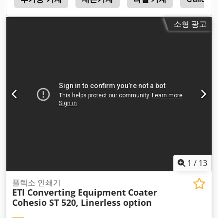
소형 광고
1
/
13
플렉소 인쇄기
ETI Converting Equipment
Coater
Cohesio ST 520, Linerless option