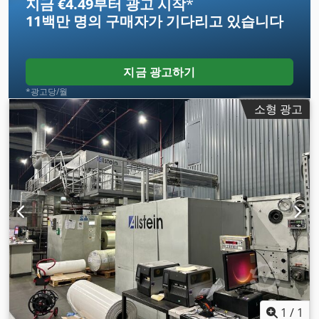
지금 €4.49부터 광고 시작
*
11백만 명의 구매자
가 기다리고 있습니다
지금 광고하기
*광고당/월
소형 광고
1
/
1