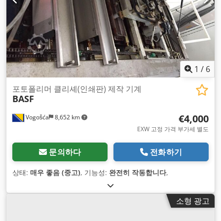
1
/
6
포토폴리머 클리셰(인쇄판) 제작 기계
BASF
€4,000
Vogošća
8,652 km
EXW 고정 가격 부가세 별도
문의하다
전화하기
상태:
매우 좋음 (중고)
, 기능성:
완전히 작동합니다
,
소형 광고