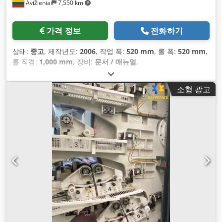
Avižieniai
7,550 km
가격 정보
전화하기
상태:
중고
, 제작년도:
2006
, 작업 폭:
520 mm
, 롤 폭:
520 mm
,
롤 직경:
1,000 mm
, 장비:
문서 / 매뉴얼
,
소형 광고