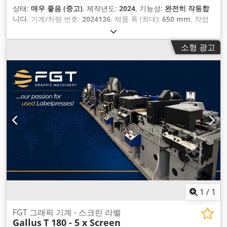
상태:
매우 좋음 (중고)
, 제작년도:
2024
, 기능성:
완전히 작동합
니다
, 기계/차량 번호:
2024126
, 제품 폭 (최대):
650 mm
, 작업
폭:
650 mm
,
소형 광고
1
/
1
FGT 그래픽 기계 - 스크린 라벨
Gallus
T 180 - 5 x Screen