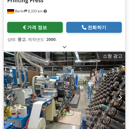
Printing Press
Berlin
8,333 km
가격 정보
전화하기
상태:
중고
, 제작년도:
2000
,
소형 광고