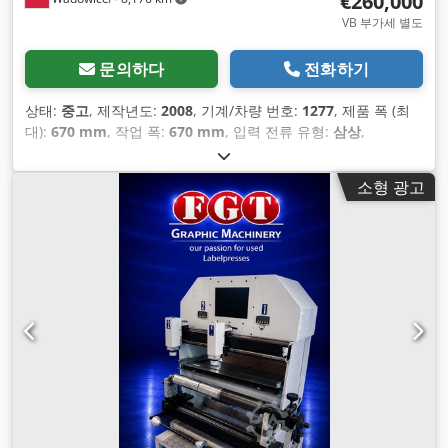
€260,000
VB 부가세 별도
문의하다
전화하기
상태:
중고
, 제작년도:
2008
, 기계/차량 번호:
1277
, 제품 폭 (최
대):
670 mm
, 작업 폭:
670 mm
, 입력 전류 유형:
삼상
,
소형 광고