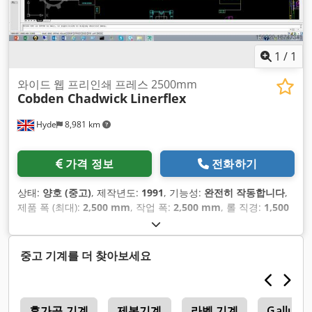
1
/
1
와이드 웹 프리인쇄 프레스 2500mm
Cobden Chadwick
Linerflex
Hyde
8,981 km
가격 정보
전화하기
상태:
양호 (중고)
, 제작년도:
1991
, 기능성:
완전히 작동합니다
,
제품 폭 (최대):
2,500 mm
, 작업 폭:
2,500 mm
, 롤 직경:
1,500
mm
, 최종 오버홀 연도:
2024
,
중고 기계를 더 찾아보세요
a
후가공 기계
제본기계
라벨 기계
Gallus