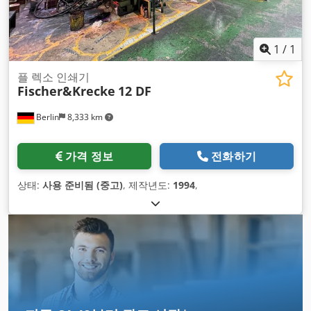
1
/
1
플 렉소 인쇄기
Fischer&Krecke
12 DF
Berlin
8,333 km
가격 정보
전화하기
상태:
사용 준비됨 (중고)
, 제작년도:
1994
,