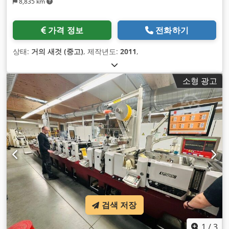
8,835 km
가격 정보
전화하기
상태:
거의 새것 (중고)
, 제작년도:
2011
,
소형 광고
검색 저장
1
/
3