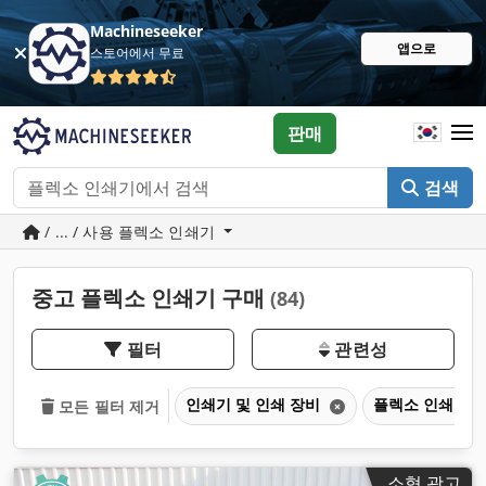
Machineseeker
앱으로
스토어에서 무료
판매
검색
/ ... / 사용 플렉소 인쇄기
중고 플렉소 인쇄기 구매
(84)
필터
관련성
인쇄기 및 인쇄 장비
플렉소 인쇄기
모든 필터 제거
소형 광고