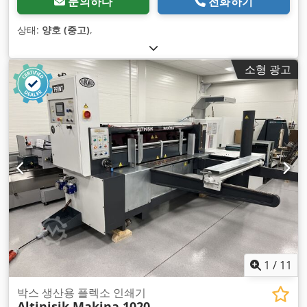
문의하다
전화하기
상태:
양호 (중고)
,
소형 광고
1
/
11
박스 생산용 플렉소 인쇄기
Altinisik Makina 1020