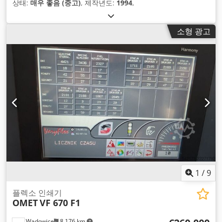
상태:
매우 좋음 (중고)
, 제작년도:
1994
,
소형 광고
1
/
9
플렉소 인쇄기
OMET
VF 670 F1
Wadowice
8,176 km