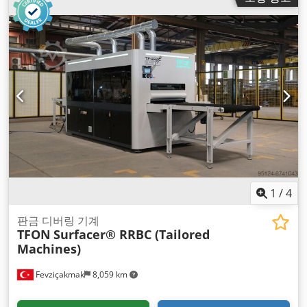
1
/
4
판금 디버링 기계
TFON
Surfacer® RRBC (Tailored
Machines)
Fevziçakmak
8,059 km