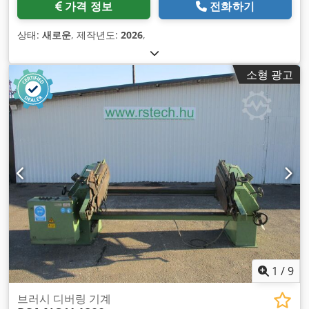
가격 정보
전화하기
상태:
새로운
, 제작년도:
2026
,
소형 광고
1
/
9
브러시 디버링 기계