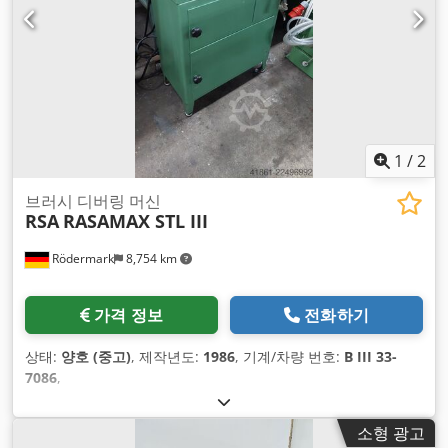
1
/
2
브러시 디버링 머신
RSA
RASAMAX STL III
Rödermark
8,754 km
가격 정보
전화하기
상태:
양호 (중고)
, 제작년도:
1986
, 기계/차량 번호:
B III 33-
7086
,
소형 광고