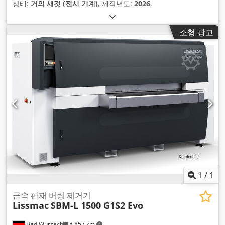
상태:
거의 새것 (전시 기계)
, 제작년도:
2026
,
소형 광고
1
/
1
금속 판재 버링 제거기
Lissmac
SBM-L 1500 G1S2 Evo
Bad Wurzach
8,857 km