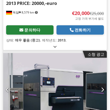
2013
PRICE: 20000,-euro
€20,000
독일
8,579 km
€25,000
고정 가격 부가세 별도
문의하다
전화하기
상태:
매우 좋음 (중고)
, 제작년도:
2013
,
소형 광고