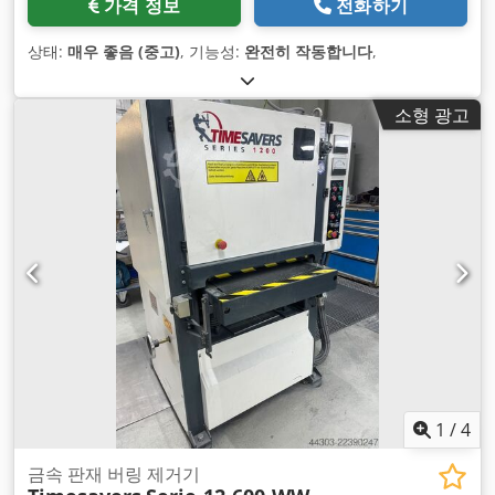
가격 정보
전화하기
상태:
매우 좋음 (중고)
, 기능성:
완전히 작동합니다
,
소형 광고
1
/
4
금속 판재 버링 제거기