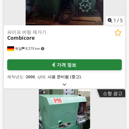
1
/
5
파이프 버링 제거기
Combicore
독일
8,579 km
가격 정보
제작년도:
2000
, 상태:
사용 준비됨 (중고)
,
소형 광고