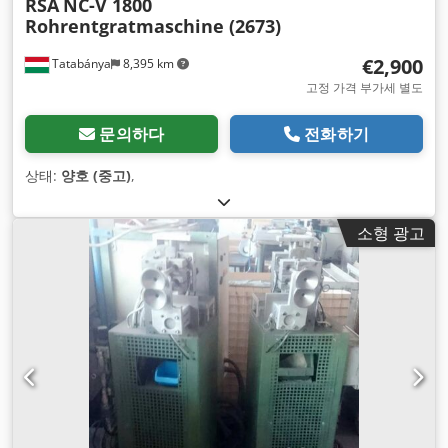
RSA
NC-V 1800
Rohrentgratmaschine (2673)
€2,900
Tatabánya
8,395 km
고정 가격 부가세 별도
문의하다
전화하기
상태:
양호 (중고)
,
소형 광고