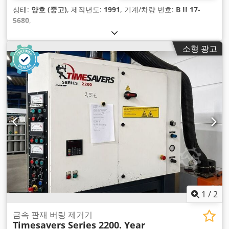
상태:
양호 (중고)
, 제작년도:
1991
, 기계/차량 번호:
B II 17-
5680
,
소형 광고
1
/
2
금속 판재 버링 제거기
Timesavers Series 2200. Year