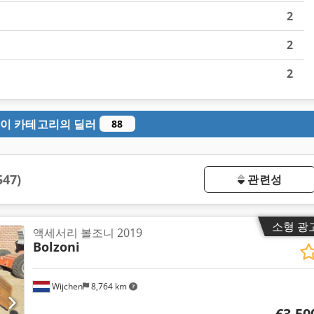
2
2
2
이 카테고리의 딜러
88
547)
관련성
소형 광
액세서리 볼조니 2019
Bolzoni
Wijchen
8,764 km
€3,50