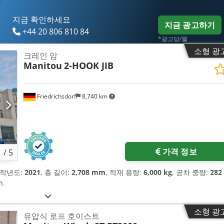
지금 확인하세요
지금 광고하기
+44 20 806 810 84
*광고당/월
소형 광
크레인 암
Manitou
2-HOOK JIB
Friedrichsdorf
8,740 km
가격 정보
1
/
5
제작년도:
2021
, 총 길이:
2,708 mm
, 적재 용량:
6,000 kg
, 공차 중량:
282
m
,
소형 광
유압식 로프 호이스트