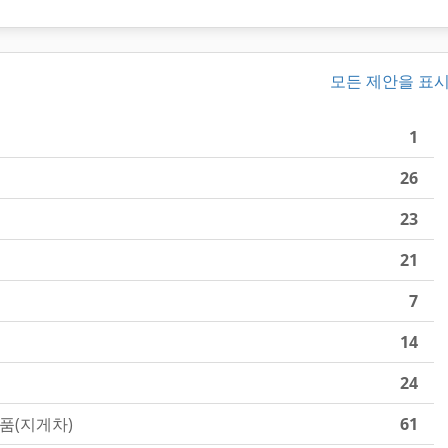
모든 제안을 표
1
26
23
21
7
14
24
품(지게차)
61