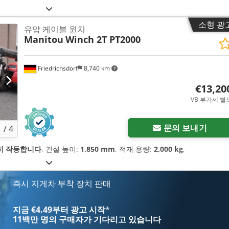
소형 광
유압 케이블 윈치
Manitou
Winch 2T PT2000
Friedrichsdorf
8,740 km
€13,20
VB 부가세 별
문의 보내기
1
/
4
히 작동합니다
, 건설 높이:
1,850 mm
, 적재 용량:
2,000 kg
,
즉시 지게차 부착 장치 판매
지금 €4.49부터 광고 시작
*
11백만 명의 구매자
가 기다리고 있습니다