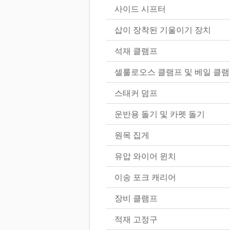
사이드 시프터
삽이 장착된 기울이기 장치
석재 클램프
셀룰로오스 클램프 및 베일 클
스태커 덤프
운반용 돌기 및 카펫 돌기
원목 집게
유압 와이어 윈치
이송 포크 캐리어
장비 클램프
적재 고정구