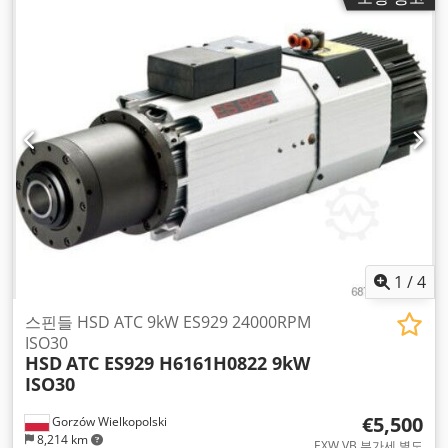
1
/
4
스핀들 HSD ATC 9kW ES929 24000RPM
ISO30
HSD
ATC ES929 H6161H0822 9kW
ISO30
€5,500
Gorzów Wielkopolski
8,214 km
EXW VB 부가세 별도