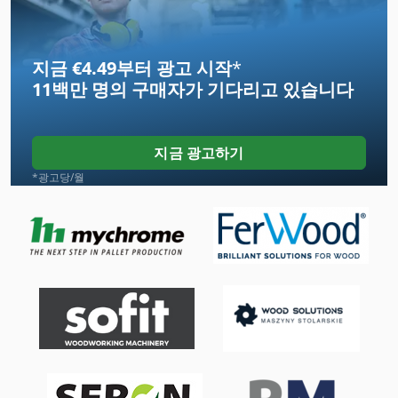
Fng 40 Cnc
지금 €4.49부터 광고 시작
*
Frm D Midi
11백만 명의 구매자
가 기다리고 있습니다
Gastl Rg 200
Hc 310
지금 광고하기
Hsc 20 Linear
*광고당/월
Knc 8
Lz 300
Nc 선반
Ng 200
Utp 200 Gw
건조 기 사이