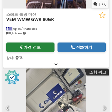
1
/
6
스레드 롤링 머신
VEM WMW
GWR 80GR
Agios Athanasios
8,456 km
가격 정보
전화하기
상태:
중고
,
소형 광고