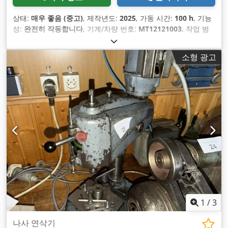
상태:
매우 좋음 (중고)
, 제작년도:
2025
, 가동 시간:
100 h
, 기능
성:
완전히 작동합니다
, 기계/차량 번호:
MT12121003
, 작업 범
위:
1,250 mm
, 총중량:
1,400 kg
, 압축 공기 연결:
6 바
, 총 높이:
1,610 mm
, 총 길이:
2,550 mm
, 입력 전류 유형:
에어컨
, 보증
소형 광고
기간:
36 개월
, 가공물 중량(최대):
80 kg
, 테이블 폭:
1,250 mm
,
공기 압력:
6 바
, 입력 전류:
16 A
, 테이블 길이:
1,250 mm
, 필요
높이:
1,610 mm
, 공간 요구 길이:
2,550 mm
, 필요 폭:
1,770
mm
, 장비:
문서 / 매뉴얼, 회전 속도 무한 가변
,
1
/
3
나사 연삭기