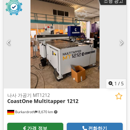
소형 광고
1
/
5
나사 가공기 MT1212
CoastOne
Multitapper 1212
Burkardroth
8,670 km
가격 정보
전화하기