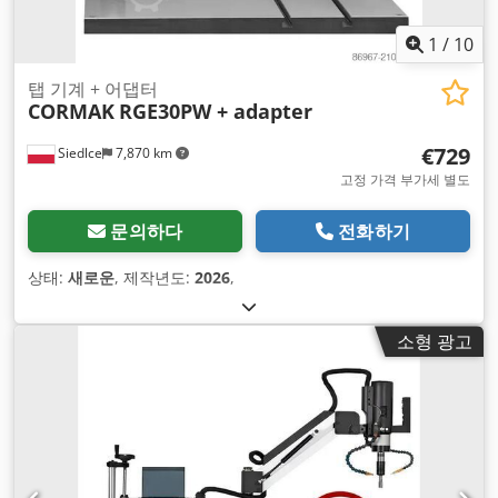
1
/
10
탭 기계 + 어댑터
CORMAK
RGE30PW + adapter
€729
Siedlce
7,870 km
고정 가격 부가세 별도
문의하다
전화하기
상태:
새로운
, 제작년도:
2026
,
소형 광고