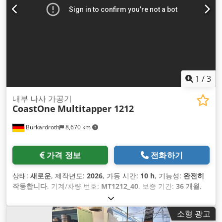
1
/
3
내부 나사 가공기
CoastOne
Multitapper 1212
Burkardroth
8,670 km
가격 정보
전화하기
상태:
새로운
, 제작년도:
2026
, 가동 시간:
10 h
, 기능성:
완전히
작동합니다
, 기계/차량 번호:
MT1212_40
, 보증 기간:
36 개월
,
소형 광고