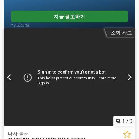
지금 광고하기
*광고당/월
소형 광고
1
/
9
나사 롤러