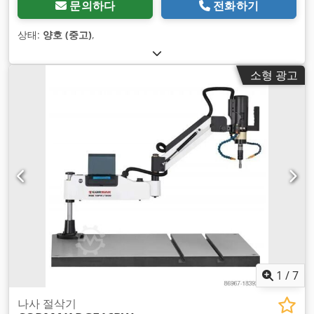
문의하다
전화하기
상태:
양호 (중고)
,
소형 광고
1
/
7
나사 절삭기