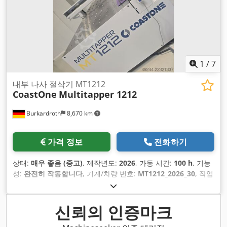
1
/
7
내부 나사 절삭기 MT1212
CoastOne
Multitapper 1212
Burkardroth
8,670 km
가격 정보
전화하기
상태:
매우 좋음 (중고)
, 제작년도:
2026
, 가동 시간:
100 h
, 기능
성:
완전히 작동합니다
, 기계/차량 번호:
MT1212_2026_30
, 작업
범위:
1,250 mm
, 총중량:
1,400 kg
, 압축 공기 연결:
6 바
, 총 높
이:
1,610 mm
, 총 길이:
2,550 mm
, 입력 전류 유형:
에어컨
, 보
증 기간:
36 개월
, 가공물 중량(최대):
80 kg
, 테이블 폭:
1,250
신뢰의 인증마크
mm
, 공기 압력:
6 바
, 입력 전류:
16 A
, 테이블 길이:
1,250 mm
,
필요 높이:
1,610 mm
, 공간 요구 길이:
2,550 mm
, 필요 폭: