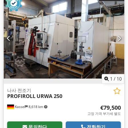
1
/
10
나사 전조기
PROFIROLL
URWA 250
€79,500
Kassel
8,618 km
고정 가격 부가세 별도
문의하다
전화하기