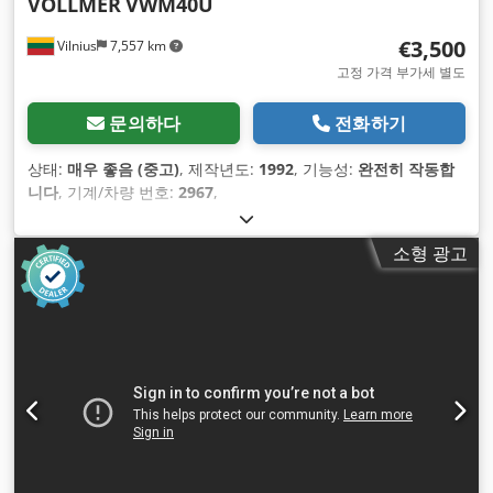
VOLLMER
VWM40U
€3,500
Vilnius
7,557 km
고정 가격 부가세 별도
문의하다
전화하기
상태:
매우 좋음 (중고)
, 제작년도:
1992
, 기능성:
완전히 작동합
니다
, 기계/차량 번호:
2967
,
소형 광고