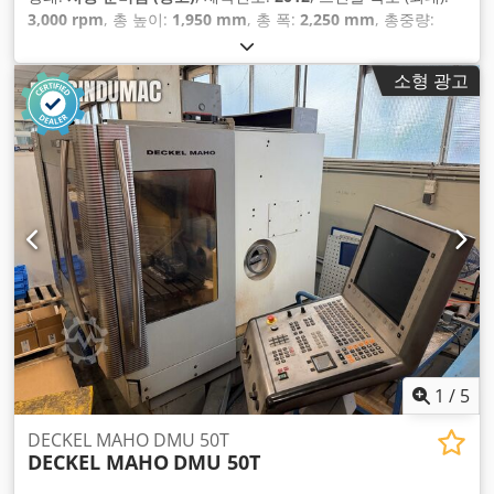
3,000 rpm
, 총 높이:
1,950 mm
, 총 폭:
2,250 mm
, 총중량:
1,700 kg
, X축 이동 거리:
400 mm
, Y축 이동 거리:
315 mm
, Z
축 이동 거리:
350 mm
, 컨트롤러 제조업체:
HEIDENHAIN
, 컨
소형 광고
트롤러 모델:
TNC 320
, 스핀들 모터 출력:
5,500 와트
, 제품 길이
(최대):
2,700 mm
, 테이블 하중:
200 kg
, 축 수:
3
,
1
/
5
DECKEL MAHO DMU 50T
DECKEL MAHO
DMU 50T