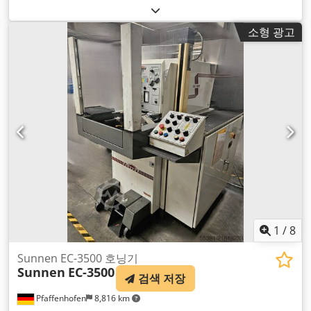
러 제조업체:
SIEMENS
, 컨트롤러 모델:
840D
, 축 수:
5
,
소형 광고
1
/
8
Sunnen EC-3500 호닝기
Sunnen
EC-3500
검색 저장
Pfaffenhofen
8,816 km