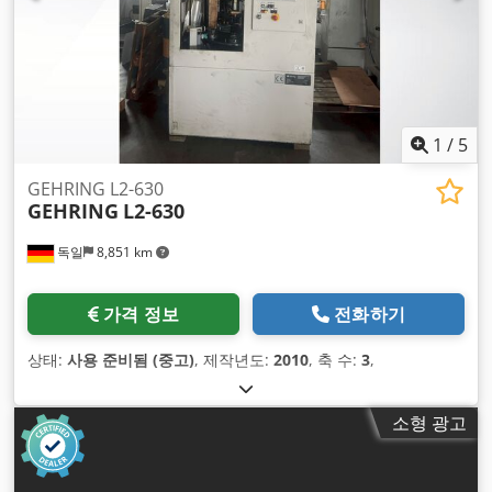
1
/
5
GEHRING L2-630
GEHRING
L2-630
독일
8,851 km
가격 정보
전화하기
상태:
사용 준비됨 (중고)
, 제작년도:
2010
, 축 수:
3
,
소형 광고