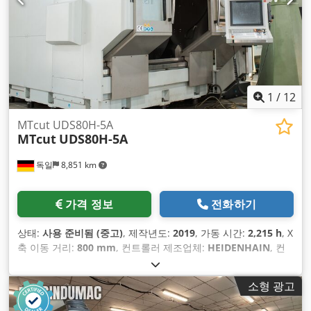
1
/
12
MTcut UDS80H-5A
MTcut
UDS80H-5A
독일
8,851 km
가격 정보
전화하기
상태:
사용 준비됨 (중고)
, 제작년도:
2019
, 가동 시간:
2,215 h
, X
축 이동 거리:
800 mm
, 컨트롤러 제조업체:
HEIDENHAIN
, 컨
트롤러 모델:
TNC 640
, 스핀들 속도 (최대):
20,000 rpm
, 스핀들
모터 출력:
35,000 와트
, 축 수:
5
,
소형 광고