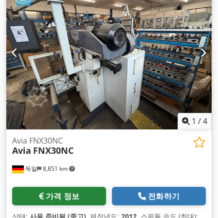
1
/
4
Avia FNX30NC
Avia
FNX30NC
독일
8,851 km
가격 정보
전화하기
상태:
사용 준비됨 (중고)
, 제작년도:
2012
, 스핀들 속도 (최대):