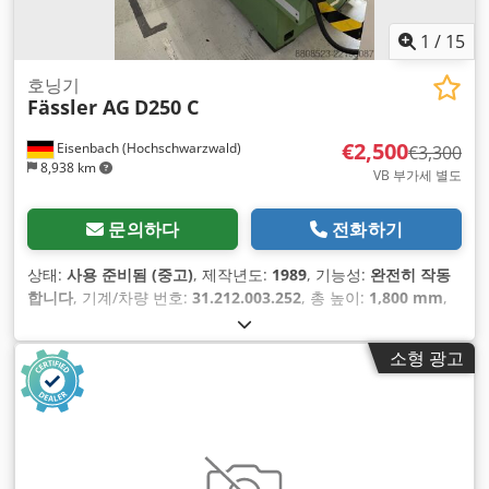
1
/
15
호닝기
Fässler AG
D250 C
€2,500
Eisenbach (Hochschwarzwald)
€3,300
8,938 km
VB 부가세 별도
문의하다
전화하기
상태:
사용 준비됨 (중고)
, 제작년도:
1989
, 기능성:
완전히 작동
합니다
, 기계/차량 번호:
31.212.003.252
, 총 높이:
1,800 mm
,
총 폭:
2,000 mm
, 총 길이:
2,800 mm
, 총중량:
2,750 kg
, 행정
길이:
500 mm
, 가공물 최대 직경:
250 mm
, 동력:
3 킬로와트
소형 광고
(4.08 마력)
,