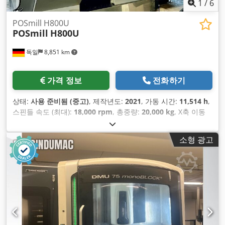
1
/
6
POSmill H800U
POSmill
H800U
독일
8,851 km
가격 정보
전화하기
상태:
사용 준비됨 (중고)
, 제작년도:
2021
, 가동 시간:
11,514 h
,
스핀들 속도 (최대):
18,000 rpm
, 총중량:
20,000 kg
, X축 이동
거리:
670 mm
, Y축 이동 거리:
820 mm
, Z축 이동 거리:
600
mm
, 컨트롤러 제조업체:
HEIDENHAIN
, 컨트롤러 모델:
TNC
소형 광고
640
, 축 수:
5
,