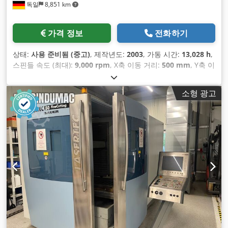
독일
8,851 km
가격 정보
전화하기
상태:
사용 준비됨 (중고)
, 제작년도:
2003
, 가동 시간:
13,028 h
,
스핀들 속도 (최대):
9,000 rpm
, X축 이동 거리:
500 mm
, Y축 이
동 거리:
400 mm
, Z축 이동 거리:
400 mm
, 축 수:
5
,
소형 광고