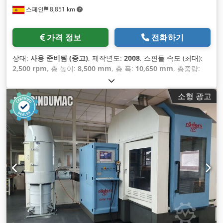
스페인
8,851 km
가격 정보
전화하기
상태:
사용 준비됨 (중고)
, 제작년도:
2008
, 스핀들 속도 (최대):
2,500 rpm
, 총 높이:
8,500 mm
, 총 폭:
10,650 mm
, 총중량:
77,000 kg
, X축 이동 거리:
13,500 mm
, Y축 이동 거리:
1,500
mm
, Z축 이동 거리:
5,000 mm
, 컨트롤러 제조업체:
소형 광고
HEIDENHAIN
, 컨트롤러 모델:
iTNC 530
, 스핀들 모터 출력:
37,000 와트
, 제품 길이(최대):
1,500 mm
, 테이블 하중:
10,000
kg
, 공구 중량:
20,000 g
, 공구 매거진의 슬롯 수:
60
, 축 수:
3
,