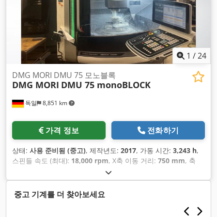
1
/
24
DMG MORI DMU 75 모노블록
DMG MORI
DMU 75 monoBLOCK
독일
8,851 km
가격 정보
전화하기
상태:
사용 준비됨 (중고)
, 제작년도:
2017
, 가동 시간:
3,243 h
,
스핀들 속도 (최대):
18,000 rpm
, X축 이동 거리:
750 mm
, 축
수:
5
,
중고 기계를 더 찾아보세요