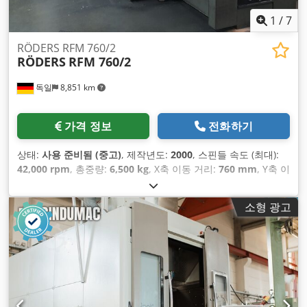
1
/
7
RÖDERS RFM 760/2
RÖDERS
RFM 760/2
독일
8,851 km
가격 정보
전화하기
상태:
사용 준비됨 (중고)
, 제작년도:
2000
, 스핀들 속도 (최대):
42,000 rpm
, 총중량:
6,500 kg
, X축 이동 거리:
760 mm
, Y축 이
동 거리:
550 mm
, Z축 이동 거리:
300 mm
, 축 수:
3
,
소형 광고