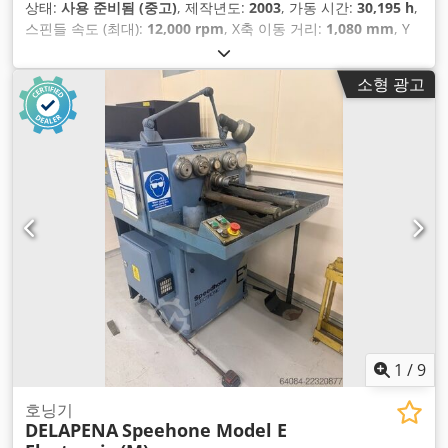
상태:
사용 준비됨 (중고)
, 제작년도:
2003
, 가동 시간:
30,195 h
,
스핀들 속도 (최대):
12,000 rpm
, X축 이동 거리:
1,080 mm
, Y
축 이동 거리:
635 mm
, Z축 이동 거리:
710 mm
, 컨트롤러 제조
업체:
HEIDENHAIN
, 컨트롤러 모델:
Millplus IT
, 공구 매거진의
소형 광고
슬롯 수:
32
, 축 수:
5
,
1
/
9
호닝기
DELAPENA
Speehone Model E