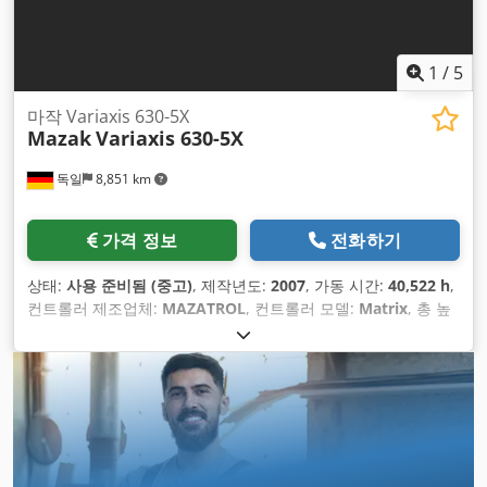
1
/
5
마작 Variaxis 630-5X
Mazak
Variaxis 630-5X
독일
8,851 km
가격 정보
전화하기
상태:
사용 준비됨 (중고)
, 제작년도:
2007
, 가동 시간:
40,522 h
,
컨트롤러 제조업체:
MAZATROL
, 컨트롤러 모델:
Matrix
, 총 높
이:
3,400 mm
, 총중량:
17,000 kg
,