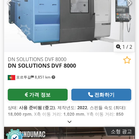
1
/
2
DN SOLUTIONS DVF 8000
DN SOLUTIONS
DVF 8000
포르투갈
8,851 km
가격 정보
전화하기
상태:
사용 준비됨 (중고)
, 제작년도:
2022
, 스핀들 속도 (최대):
18,000 rpm
, X축 이동 거리:
1,020 mm
, Y축 이동 거리:
850
mm
, Z축 이동 거리:
805 mm
, 컨트롤러 제조업체:
FANUC
, 컨
트롤러 모델:
31i-b5
, 스핀들 모터 출력:
22,000 와트
, 테이블 하
소형 광고
중:
800 kg
, 공구 매거진의 슬롯 수:
40
, 축 수:
5
,