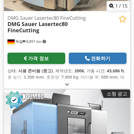
1
/
15
DMG Sauer Lasertec80 FineCutting
DMG
Sauer Lasertec80
FineCutting
독일
8,851 km
가격 정보
전화하기
상태:
사용 준비됨 (중고)
, 제작년도:
2006
, 가동 시간:
43,686 h
,
총 높이:
2,300 mm
, 총중량:
7,000 kg
, 테이블 폭:
500 mm
, 테
이블 길이:
870 mm
, X축 이동 거리:
800 mm
, Y축 이동 거리:
500 mm
, Z축 이동 거리:
700 mm
, 컨트롤러 제조업체:
소형 광고
SIEMENS
, 컨트롤러 모델:
SINUMERIK 840D Powerline
, 작업
폭:
500 mm
, 절단 길이 (최대):
870 mm
, 레이저 출력:
100 와
트
, 축 수:
3
,