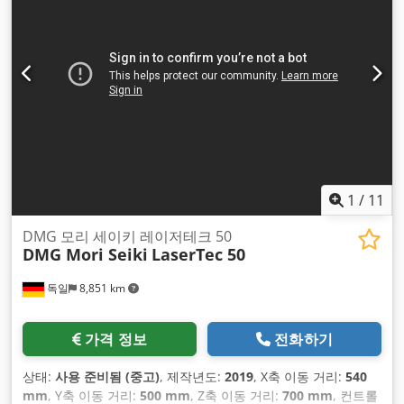
1
/
11
DMG 모리 세이키 레이저테크 50
DMG Mori Seiki
LaserTec 50
독일
8,851 km
가격 정보
전화하기
상태:
사용 준비됨 (중고)
, 제작년도:
2019
, X축 이동 거리:
540
mm
, Y축 이동 거리:
500 mm
, Z축 이동 거리:
700 mm
, 컨트롤