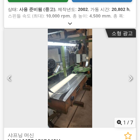
상태:
사용 준비됨 (중고)
, 제작년도:
2002
, 가동 시간:
20,802 h
,
스핀들 속도 (최대):
10,000 rpm
, 총 높이:
4,500 mm
, 총 폭:
10,500 mm
, 총중량:
41,500 kg
, 테이블 폭:
1,000 mm
, 테이블
길이:
1,250 mm
, X축 이동 거리:
1,600 mm
, Y축 이동 거리:
소형 광고
1,250 mm
, Z축 이동 거리:
1,000 mm
, 컨트롤러 제조업체:
HEIDENHAIN
, 제품 길이(최대):
10,500 mm
, 테이블 하중:
3,000 kg
, 축 수:
5
,
1
/
7
샤프닝 머신