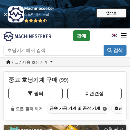
Machineseeker
앱으로
스토어에서 무료
판매
검색
/ ... / 사용 호닝기계
중고 호닝기계 구매
(99)
필터
관련성
금속 가공 기계 및 공작 기계
호닝기
모든 필터 제거
소형 광고