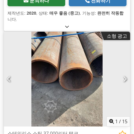
문의하다
전화하기
제작년도:
2020
, 상태:
매우 좋음 (중고)
, 기능성:
완전히 작동합
니다
,
소형 광고
1
/
15
스테인리스 스틸 37,000리터 탱크