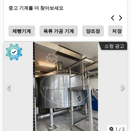
중고 기계를 더 찾아보세요
크
제빵기계
육류 가공 기계
양조장
저장 탱
소형 광고
1
/
3