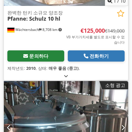
1
/
10
완벽한 턴키 소규모 양조장
Pfanne: Schulz 10 hl
€125,000
Wächtersbach
8,708 km
€149,000
VB 부가가치세를 별도로 표시할 수 없
습니다
문의하다
전화하기
제작년도:
2010
, 상태:
매우 좋음 (중고)
,
소형 광고