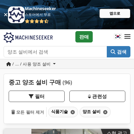
Machineseeker
앱으로
스토어에서 무료
판매
검색
/ ... / 사용 양조 설비
중고 양조 설비 구매
(96)
필터
관련성
식품기술
양조 설비
모든 필터 제거
소형 광고