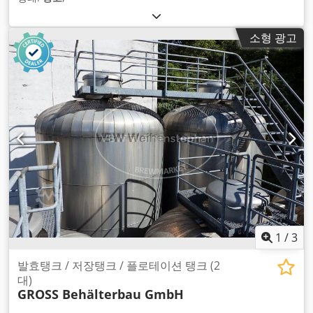
소형 광고
1
/
3
발효탱크 / 저장탱크 / 플로테이션 탱크 (2
대)
GROSS Behälterbau GmbH