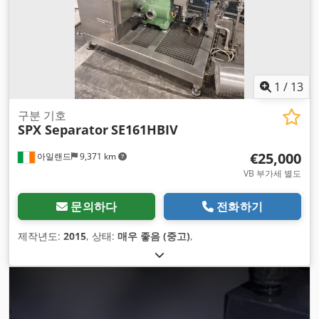
1
/
13
구분 기호
SPX Separator
SE161HBIV
€25,000
아일랜드
9,371 km
VB 부가세 별도
문의하다
전화하기
제작년도:
2015
, 상태:
매우 좋음 (중고)
,