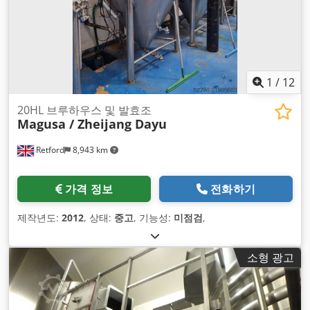
1
/
12
20HL 브루하우스 및 발효조
Magusa / Zheijang Dayu
Retford
8,943 km
가격 정보
전화하기
제작년도:
2012
, 상태:
중고
, 기능성:
미점검
,
소형 광고