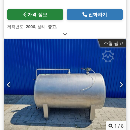
가격 정보
전화하기
제작년도:
2006
, 상태:
중고
,
소형 광고
1
/
8