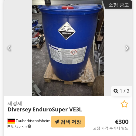
소형 광고
1
/
2
세정제
Diversey
EnduroSuper VE3L
€300
Tauberbischofsheim
검색 저장
8,735 km
고정 가격 부가세 별도