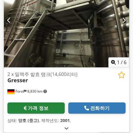
1
/
6
2 x 밀맥주 발효 탱크(14,600리터)
Gresser
Forst
8,830 km
가격 정보
전화하기
상태:
양호 (중고)
, 제작년도:
2001
,