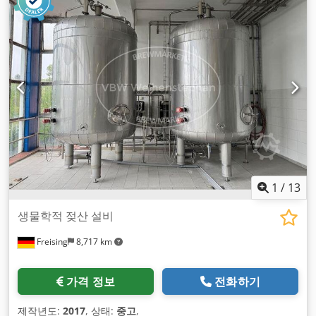
1
/
13
생물학적 젖산 설비
Freising
8,717 km
가격 정보
전화하기
제작년도:
2017
, 상태:
중고
,