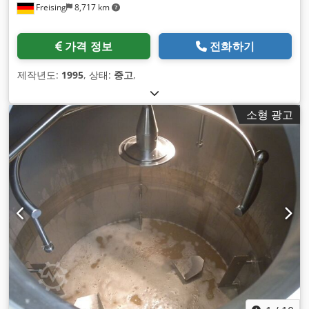
Freising
8,717 km
가격 정보
전화하기
제작년도:
1995
, 상태:
중고
,
소형 광고