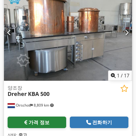
1
/
17
양조장
Dreher
KBA 500
Oirschot
8,809 km
가격 정보
전화하기
상태:
중고
,