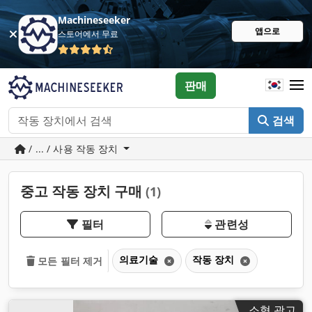
Machineseeker
앱으로
스토어에서 무료
판매
검색
/ ... / 사용 작동 장치
중고 작동 장치 구매
(1)
필터
관련성
의료기술
작동 장치
모든 필터 제거
소형 광고