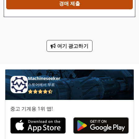
경매 제출
Mfh 5 1 8
Nc 선반
Ng 200
여기 광고하기
Tp 201
공 회전 장치
기타
Machineseeker
스토어에서 무료
냉동 건조 기
봉 기계 밀링 및 연 삭 기
중고 기계용 1위 앱!
전기 트랙터
제동 장치