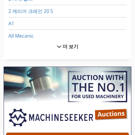
2 캐리어 크레인 20 5
A1
All Mecanic
더 보기
Aszx 648
Brand
Ddfao System
Dsd 201
Egv 12
Frm D Midi
Gastl Rg 200
Hsc 20 Linear