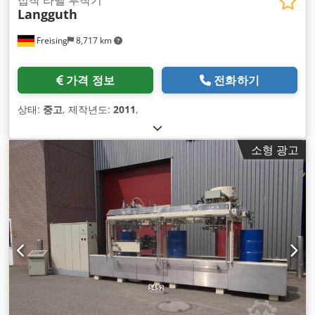
Langguth
Freising
8,717 km
가격 정보
전화하기
상태:
중고
, 제작년도:
2011
,
소형 광고