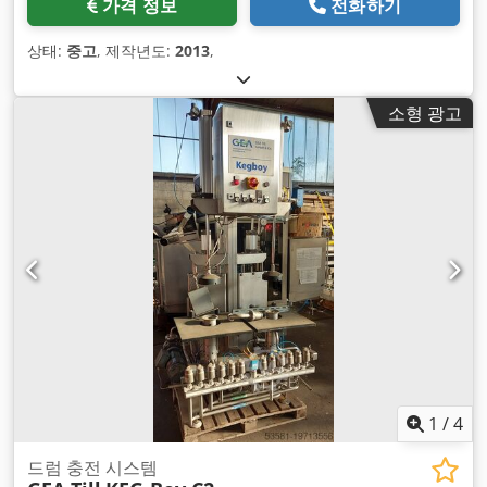
가격 정보
전화하기
상태:
중고
, 제작년도:
2013
,
소형 광고
1
/
4
드럼 충전 시스템