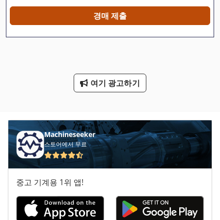
Gastl Rg 200
경매 제출
Hsc 20 Linear
Lida 충전기 24
Nc 선반
여기 광고하기
Ng 200
공 회전 장치
냉동 건조 기
Machineseeker
스토어에서 무료
디 버 링 시스템
봉 기계 밀링 및 연 삭 기
중고 기계용 1위 앱!
스크랩 덤프
좁은 트랙 트랙터