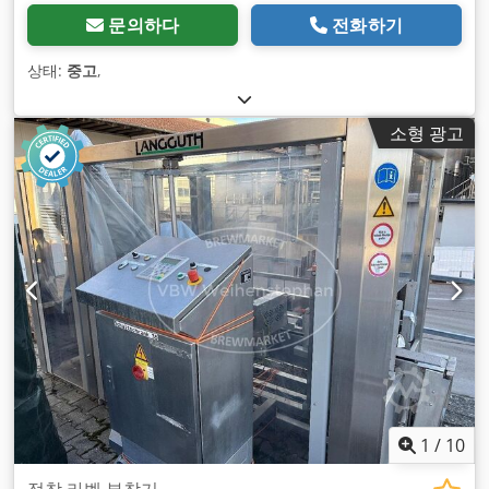
문의하다
전화하기
상태:
중고
,
소형 광고
1
/
10
접착 라벨 부착기