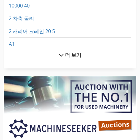
10000 40
2 차축 돌리
2 캐리어 크레인 20 5
A1
더 보기
All Mecanic
Aszx 648
Ddfao System
Dsd 201
Egv 12
Frm D Midi
Ga 90 Vsd