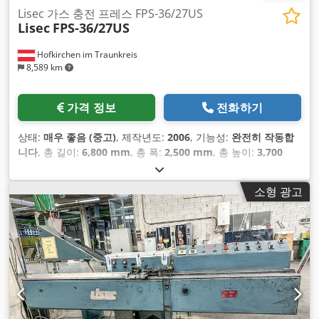
Lisec 가스 충전 프레스 FPS-36/27US
Lisec
FPS-36/27US
Hofkirchen im Traunkreis
8,589 km
가격 정보
전화하기
상태:
매우 좋음 (중고)
, 제작년도:
2006
, 기능성:
완전히 작동합
니다
, 총 길이:
6,800 mm
, 총 폭:
2,500 mm
, 총 높이:
3,700
mm
, 작업 높이:
500 mm
, 입력 전압:
400 V
, 총중량:
6,000 kg
,
입력 전류 유형:
삼상
,
소형 광고