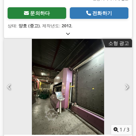
문의하다
전화하기
상태:
양호 (중고)
, 제작년도:
2012
,
소형 광고
1
/
3