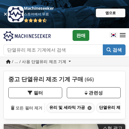
Machineseeker
앱으로
스토어에서 무료
판매
검색
/ ... / 사용 단열유리 제조 기계
중고 단열유리 제조 기계 구매
(66)
필터
관련성
유리 및 세라믹 가공
단열유리 제조 
모든 필터 제거
소형 광고