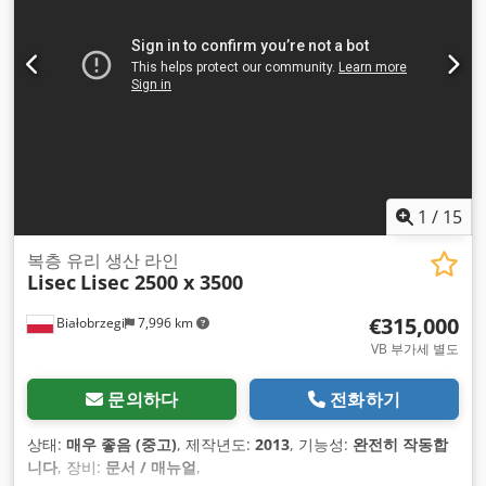
1
/
15
복층 유리 생산 라인
Lisec
Lisec 2500 x 3500
€315,000
Białobrzegi
7,996 km
VB 부가세 별도
문의하다
전화하기
상태:
매우 좋음 (중고)
, 제작년도:
2013
, 기능성:
완전히 작동합
니다
, 장비:
문서 / 매뉴얼
,