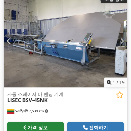
1
/
19
자동 스페이서 바 벤딩 기계
LISEC
BSV-45NK
Velžys
7,539 km
가격 정보
전화하기