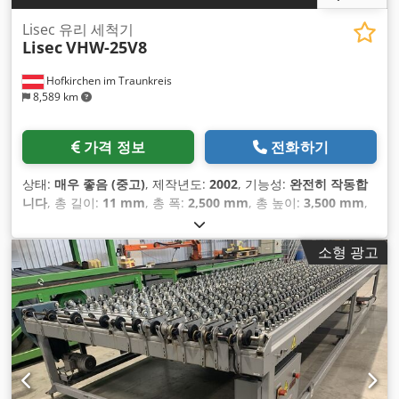
Lisec 유리 세척기
Lisec
VHW-25V8
Hofkirchen im Traunkreis
8,589 km
가격 정보
전화하기
상태:
매우 좋음 (중고)
, 제작년도:
2002
, 기능성:
완전히 작동합
니다
, 총 길이:
11 mm
, 총 폭:
2,500 mm
, 총 높이:
3,500 mm
,
작업 높이:
520 mm
, 입력 전압:
400 V
, 총중량:
6,000 kg
, 입력
전류 유형:
삼상
, 동력:
60 킬로와트 (81.58 마력)
,
소형 광고