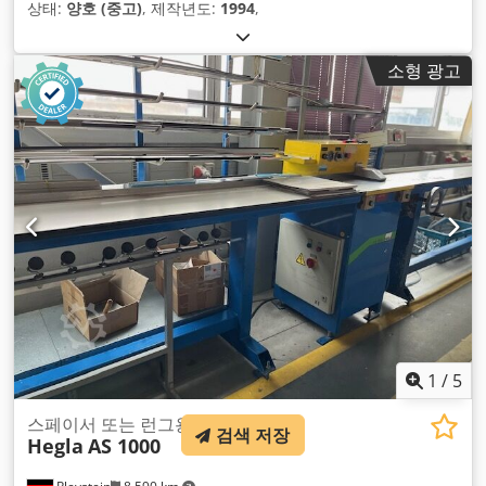
상태:
양호 (중고)
, 제작년도:
1994
,
소형 광고
1
/
5
스페이서 또는 런그용
검색 저장
Hegla
AS 1000