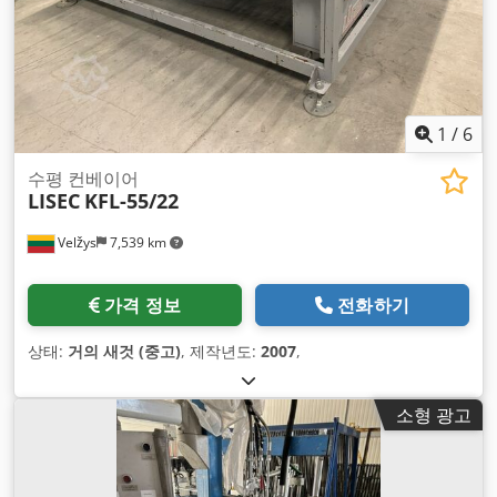
1
/
6
수평 컨베이어
LISEC
KFL-55/22
Velžys
7,539 km
가격 정보
전화하기
상태:
거의 새것 (중고)
, 제작년도:
2007
,
소형 광고