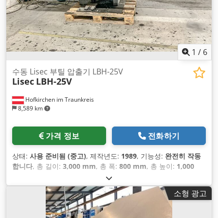
1
/
6
수동 Lisec 부틸 압출기 LBH-25V
Lisec
LBH-25V
Hofkirchen im Traunkreis
8,589 km
가격 정보
전화하기
상태:
사용 준비됨 (중고)
, 제작년도:
1989
, 기능성:
완전히 작동
합니다
, 총 길이:
3,000 mm
, 총 폭:
800 mm
, 총 높이:
1,000
mm
, 작업 높이:
800 mm
, 입력 전압:
400 V
, 총중량:
800 kg
, 입
력 전류 유형:
삼상
,
소형 광고