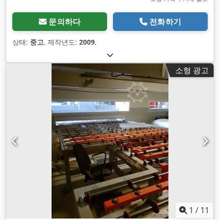
문의하다
전화하기
상태:
중고
, 제작년도:
2009
,
소형 광고
1
/
11