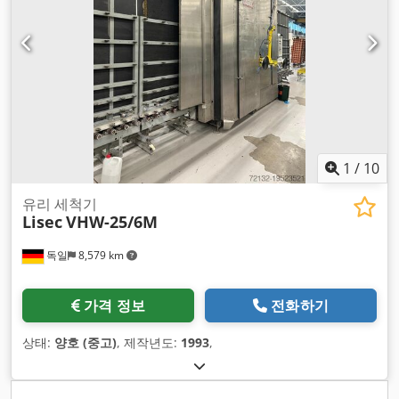
1
/
10
유리 세척기
Lisec
VHW-25/6M
독일
8,579 km
가격 정보
전화하기
상태:
양호 (중고)
, 제작년도:
1993
,