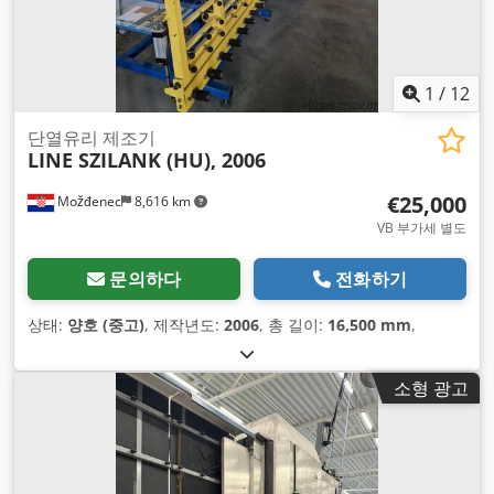
1
/
12
단열유리 제조기
LINE SZILANK (HU), 2006
€25,000
Možđenec
8,616 km
VB 부가세 별도
문의하다
전화하기
상태:
양호 (중고)
, 제작년도:
2006
, 총 길이:
16,500 mm
,
소형 광고