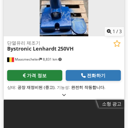
1
/
3
단열유리 제조기
Bystronic Lenhardt
250VH
Maasmechelen
8,831 km
가격 정보
전화하기
상태:
공장 재정비된 (중고)
, 기능성:
완전히 작동합니다
,
소형 광고