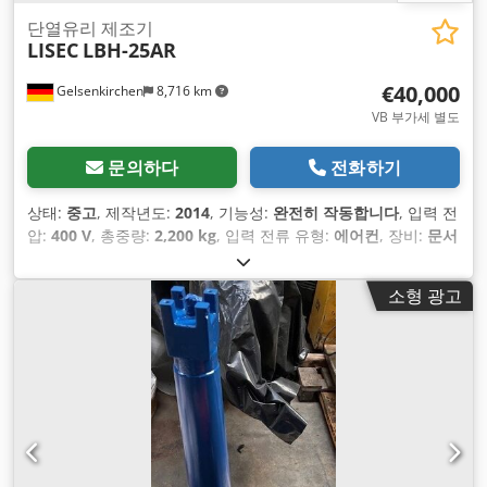
단열유리 제조기
LISEC
LBH-25AR
€40,000
Gelsenkirchen
8,716 km
VB 부가세 별도
문의하다
전화하기
상태:
중고
, 제작년도:
2014
, 기능성:
완전히 작동합니다
, 입력 전
압:
400 V
, 총중량:
2,200 kg
, 입력 전류 유형:
에어컨
, 장비:
문서
/ 매뉴얼
,
소형 광고