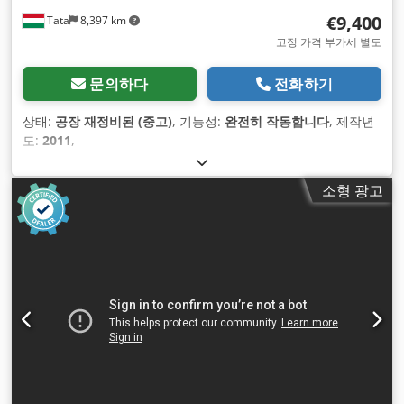
€9,400
Tata
8,397 km
고정 가격 부가세 별도
문의하다
전화하기
상태:
공장 재정비된 (중고)
, 기능성:
완전히 작동합니다
, 제작년
도:
2011
,
소형 광고