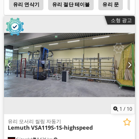
기
유리 연삭기
유리 절단 테이블
유리 문
유
소형 광고
1
/
10
유리 모서리 씰링 자동기
Lemuth
VSA119S-1S-highspeed