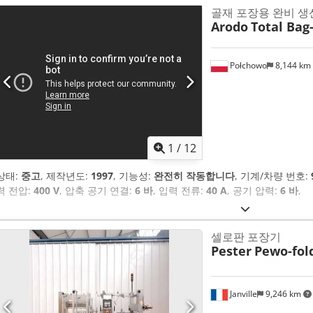
골재 포장용 완비 
Arodo
Total Bag
Połchowo
8,144 km
1
/
12
상태:
중고
, 제작년도:
1997
, 기능성:
완전히 작동합니다
, 기계/차량 번호:
력 전압:
400 V
, 압축 공기 연결:
6 바
, 입력 전류:
40 A
, 공기 압력:
6 바
,
셀로판 포장기
Pester
Pewo-fol
Janville
9,246 km