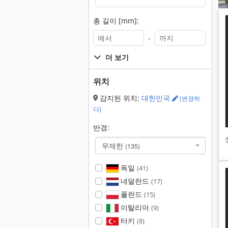
총 길이 [mm]:
-
더 보기
위치
감지된 위치:
대한민국
(변경하
다)
반경:
무제한
(135)
독일
(41)
네덜란드
(17)
폴란드
(15)
이탈리아
(9)
터키
(8)