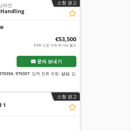
소형 광고
생산라인
-Handling
€53,500
EXW 고정 가격 부가세 별도
문의 보내기
970356, 970357
, 입력 전류 유형:
삼상
, 입
소형 광고
d 1