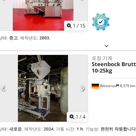
1
/
15
상태:
중고
, 제작년도:
2003
,
포장 기계
Steenbock
Brut
10-25kg
Westerau
8,379 k
1
/
4
상태:
새로운
, 제작년도:
2024
, 가동 시간:
1 h
, 기능성:
완전히 작동합니다