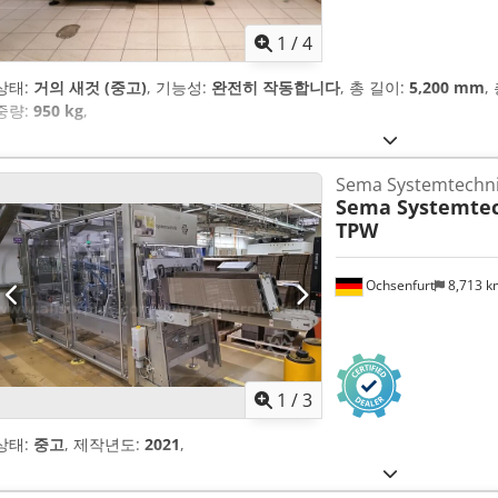
1
/
4
상태:
거의 새것 (중고)
, 기능성:
완전히 작동합니다
, 총 길이:
5,200 mm
,
중량:
950 kg
,
Sema Systemtech
Sema Systemte
TPW
Ochsenfurt
8,713 
1
/
3
상태:
중고
, 제작년도:
2021
,