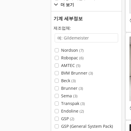
더 보기
기계 세부정보
제조업체:
Nordson
(7)
Robopac
(6)
AMTEC
(5)
BVM Brunner
(3)
Beck
(3)
Brunner
(3)
Sema
(3)
Transpak
(3)
Endoline
(2)
GSP
(2)
GSP (General System Pack)