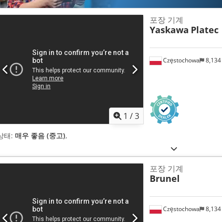
포장 기계
Yaskawa
Platec
Częstochowa
8,134
1
/
3
상태:
매우 좋음 (중고)
,
포장 기계
Brunel
Częstochowa
8,134