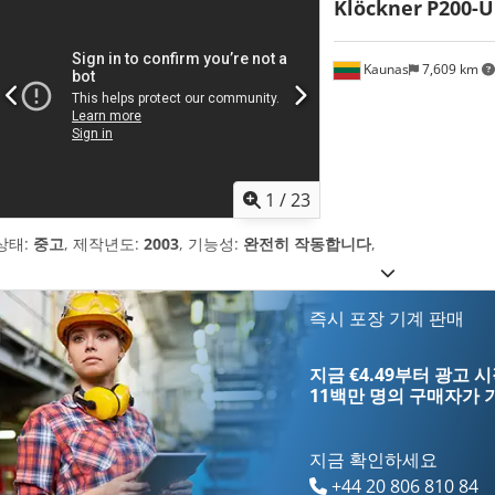
Klöckner
P200-U
Kaunas
7,609 km
1
/
23
상태:
중고
, 제작년도:
2003
, 기능성:
완전히 작동합니다
,
즉시 포장 기계 판매
지금 €4.49부터 광고 
11백만 명의 구매자
가 
지금 확인하세요
+44 20 806 810 84