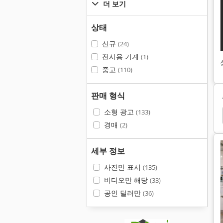
더 보기
상태
신규
(24)
전시용 기계
(1)
중고
(110)
판매 형식
소형 광고
(133)
포장 기계
가방 포장 기계
Nordson
Robopac
경매
(2)
세부 정보
사진만 표시
(135)
비디오만 해당
(33)
공인 딜러만
(36)