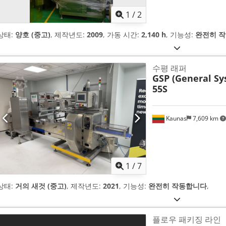
1
/
2
상태:
양호 (중고)
, 제작년도:
2009
, 가동 시간:
2,140 h
, 기능성:
완전히 
수평 래퍼
GSP (General Sy
55S
Kaunas
7,609 km
1
/
7
상태:
거의 새것 (중고)
, 제작년도:
2021
, 기능성:
완전히 작동합니다
,
플로우 패키징 라인