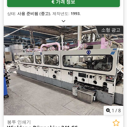
가격 정보
상태:
사용 준비됨 (중고)
, 제작년도:
1993
,
소형 광고
1
/
8
봉투 인쇄기