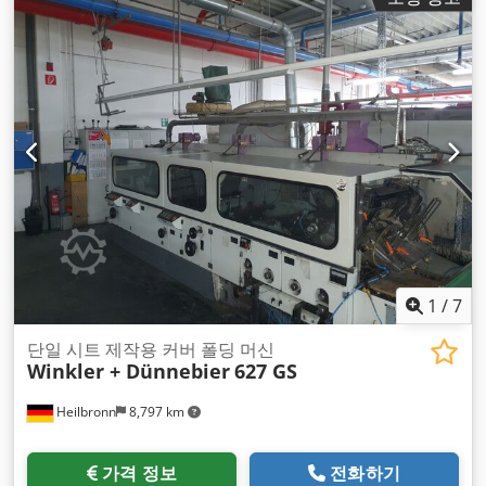
1
/
7
단일 시트 제작용 커버 폴딩 머신
Winkler + Dünnebier
627 GS
Heilbronn
8,797 km
가격 정보
전화하기