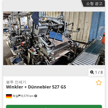
소형 광고
1
/
8
봉투 인쇄기
Winkler + Dünnebier
527 GS
독일
8,579 km