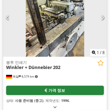
1
/
8
봉투 인쇄기
Winkler + Dünnebier
202
독일
8,579 km
가격 정보
상태:
사용 준비됨 (중고)
, 제작년도:
1996
,