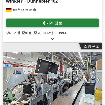
Winkler + Dünnebier
102
독일
8,579 km
가격 정보
상태:
사용 준비됨 (중고)
, 제작년도:
1993
,
소형 광고