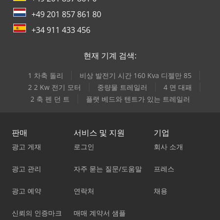
+49 201 857 861 80
+34 911 433 456
현재 기계 검색:
1 차축 돌리
비상 발전기 시간 160 Kva 디젤만 85
2 2 Kw 전기 모터
중량물 트레일러
4 면 대패
2 축 펜 던 트
플랫 베드와 텐트가 있는 트레일러
판매
서비스 및 지원
기업
광고 게재
로그인
회사 소개
광고 관리
자주 묻는 질문/도움말
프레스
광고 예약
연락처
채용
신뢰의 인증마크
매매 계약서 샘플