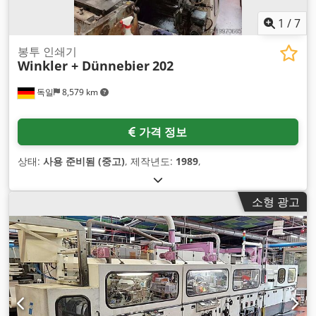
1
/
7
봉투 인쇄기
Winkler + Dünnebier
202
독일
8,579 km
가격 정보
상태:
사용 준비됨 (중고)
, 제작년도:
1989
,
소형 광고