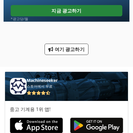
O K
지금 광고하기
Tp 201
*광고당/월
고기 보고 바 315
고기 보고 엘 렉 트 라 벡 쿰 바 315
여기 광고하기
덤프 트럭
레인 농장
버스
Machineseeker
스토어에서 무료
봉 기계 밀링 및 연 삭 기
슈바벤 공작 Gmbh
중고 기계용 1위 앱!
스크랩 덤프
재봉틀이 글 30 1