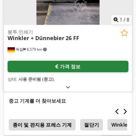
1
/
8
봉투 인쇄기
Winkler + Dünnebier
26 FF
독일
8,579 km
가격 정보
상태:
사용 준비됨 (중고)
,
중고 기계를 더 찾아보세요
투
종이 및 판지용 프레스 기계
절단기
Winkler