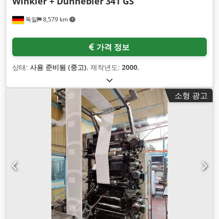
Winkler + Dünnebier
341 GS
독일
8,579 km
가격 정보
상태:
사용 준비됨 (중고)
, 제작년도:
2000
,
소형 광고