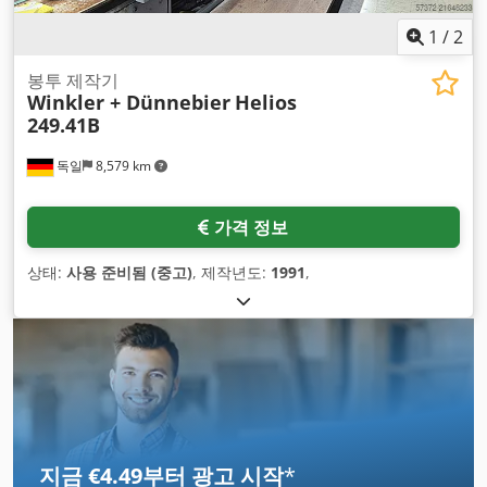
1
/
2
봉투 제작기
Winkler + Dünnebier
Helios
249.41B
독일
8,579 km
가격 정보
상태:
사용 준비됨 (중고)
, 제작년도:
1991
,
지금 €4.49부터 광고 시작
*