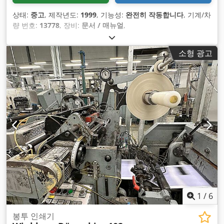
상태:
중고
, 제작년도:
1999
, 기능성:
완전히 작동합니다
, 기계/차
량 번호:
13778
, 장비:
문서 / 매뉴얼
,
소형 광고
1
/
6
봉투 인쇄기