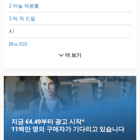
2 바늘 재봉틀
3 턱 척 드릴
A1
Bhx 050
더 보기
Brand
Dsd 201
Egv 12
Gastl Rg 200
Hps
지금 €4.49부터 광고 시작
*
Nc 선반
11백만 명의 구매자
가 기다리고 있습니다
Ng 200