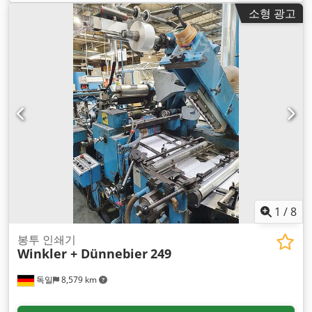
소형 광고
1
/
8
봉투 인쇄기
Winkler + Dünnebier
249
독일
8,579 km