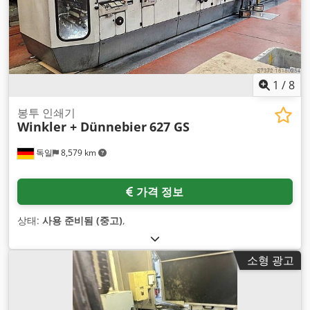
1
/
8
봉투 인쇄기
Winkler + Dünnebier
627 GS
독일
8,579 km
가격 정보
상태:
사용 준비됨 (중고)
,
소형 광고