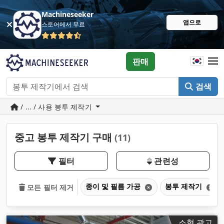
Machineseeker
앱으로
스토어에서 무료
판매
검색
/ ... / 사용 봉투 제작기
중고 봉투 제작기 구매
(11)
필터
관련성
종이 및 필름 가공
봉투 제작기
모든 필터 제거
소형 광고