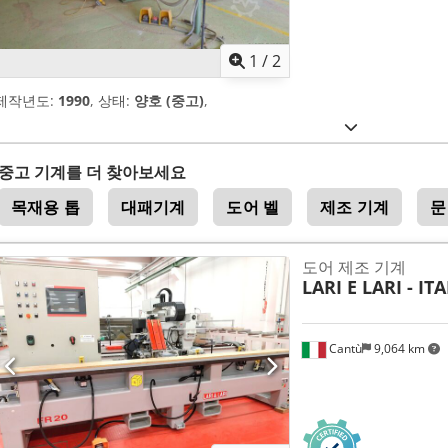
1
/
2
제작년도:
1990
, 상태:
양호 (중고)
,
중고 기계를 더 찾아보세요
목재용 톱
대패기계
도어 벨
제조 기계
문
도어 제조 기계
LARI E LARI - IT
Cantù
9,064 km