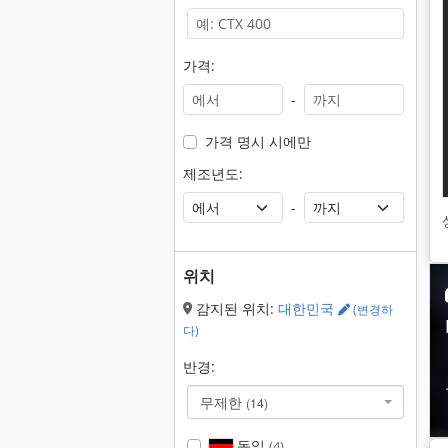
가격:
-
가격 명시 시에만
제조년도:
-
위치
감지된 위치:
대한민국
(변경하
다)
반경:
무제한
(14)
독일
(4)