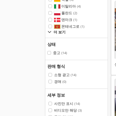
이탈리아
(4)
폴란드
(2)
덴마크
(1)
몬테네그로
(1)
더 보기
상태
중고
(14)
판매 형식
소형 광고
(14)
경매
(0)
세부 정보
사진만 표시
(14)
비디오만 해당
(3)