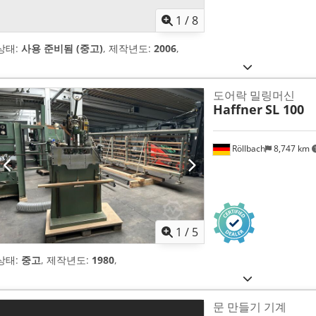
1
/
8
상태:
사용 준비됨 (중고)
, 제작년도:
2006
,
도어락 밀링머신
Haffner
SL 100
Röllbach
8,747 km
1
/
5
상태:
중고
, 제작년도:
1980
,
문 만들기 기계