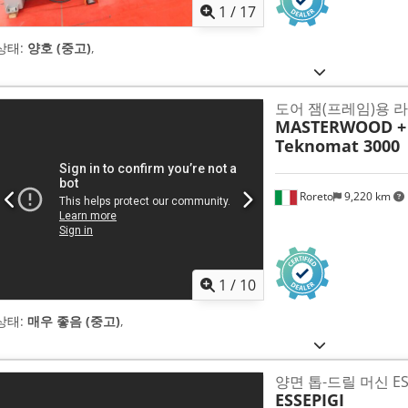
1
/
17
상태:
양호 (중고)
,
도어 잼(프레임)용 라인
MASTERWOOD +
Teknomat 3000
Roreto
9,220 km
1
/
10
상태:
매우 좋음 (중고)
,
양면 톱-드릴 머신 ESS
ESSEPIGI