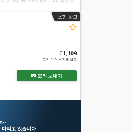
, 축간 거리:
990 mm
, 장비:
ABS, 압축 공
소형 광고
€1,109
고정 가격 부가세 별도
추가 사진 요청
문의 보내기
시작
*
기다리고 있습니다