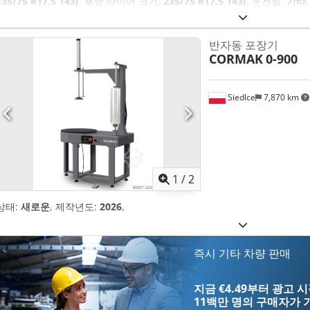
235/75 R17,5 143J
, 후방 타이어 크기:
235/75 R17,5 143J
, 운전실:
기타
기 브레이크
,
반자동 포장기
CORMAK
0-900
Siedlce
7,870 km
1
/
2
상태:
새로운
, 제작년도:
2026
,
즉시 기타 차량 판매
지금 €4.49부터 광고 
11백만 명의 구매자
가 