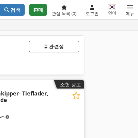
검색
판매
언어
관심 목록
(0)
로그인
메뉴
관련성
소형 광고
kipper- Tieflader,
nde
 km