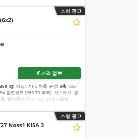
소형 광고
(6x2)
m
가격 정보
,380 kg
, 색상:
기타
, 차축 구성:
3축
, 브레
294 킬로와트 (399.73 마력)
, 서스펜션:
공
컨트롤, 탑재형 컴퓨터, 트레일러 커플링
,
소형 광고
27 Noss1 KISA 3