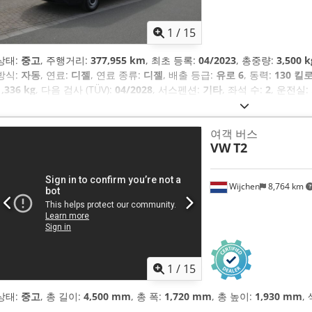
1
/
15
상태:
중고
, 주행거리:
377,955 km
, 최초 등록:
04/2023
, 총중량:
3,500 k
방식:
자동
, 연료:
디젤
, 연료 종류:
디젤
, 배출 등급:
유로 6
, 동력:
130 킬로
1,336 kg
, 다음 검사 (TÜV):
04/2028
, 서스펜션:
기타
, 좌석 수:
2
, 운전실:
장비:
ABS, 견인 제어, 매연 필터, 슬라이딩 도어, 에어컨, 이모빌라이저
(ESP), 주차 히터, 중앙 잠금장치, 크루즈 컨트롤, 탑재형 컴퓨터
,
여객 버스
VW
T2
Wijchen
8,764 km
1
/
15
상태:
중고
, 총 길이:
4,500 mm
, 총 폭:
1,720 mm
, 총 높이:
1,930 mm
,