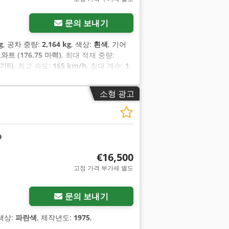
문의 보내기
g
, 공차 중량:
2,164 kg
, 색상:
흰색
, 기어
와트 (176.75 마력)
, 최대 적재 중량:
기타
, 최고 속도:
165 km/h
, 침대 개수:
1
,
 시스템, 전자식 주행 안정성 제어 프로그램
소형 광고
€16,500
고정 가격 부가세 별도
문의 보내기
 색상:
파란색
, 제작년도:
1975
,