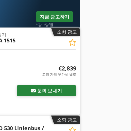
지금 광고하기
*광고당/월
소형 광고
핑기
 1515
€2,839
고정 가격 부가세 별도
문의 보내기
소형 광고
O 530 Linienbus /