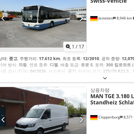
Swiss-Vehicle
Jestetten
8,946 km
1
/
17
상태:
중고
, 주행거리:
17,612 km
, 최초 등록:
12/2010
, 공차 중량:
12,07
기어 방식:
자동
, 연료 종류:
디젤
, 배출 등급:
유로 5
, 동력:
300 킬로와트 (
다음 검사 (TÜV):
04/2026
, 서스펜션:
공기
, 타이어 크기:
275/70 R22.5 
11mm
, 좌석 수:
2
, 운전실:
데이 캡
, 작동 중량:
18,000 kg
, 장비:
에어컨
,
상용차량
MAN
TGE 3.180 
Standheiz Schla
Cloppenburg
8,571