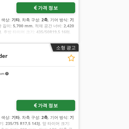
가격 정보
, 색상:
기타
, 차축 구성:
2축
, 기어 방식:
기
간 길이:
5,700 mm
, 적재 공간 너비:
2,420
J
, 후방 타이어 크기:
435/50R19,5 160J
,
소형 광고
der
 km
가격 정보
, 색상:
기타
, 차축 구성:
2축
, 기어 방식:
기
기:
235/75 R17,5 143J
, 앞 타이어 크기: