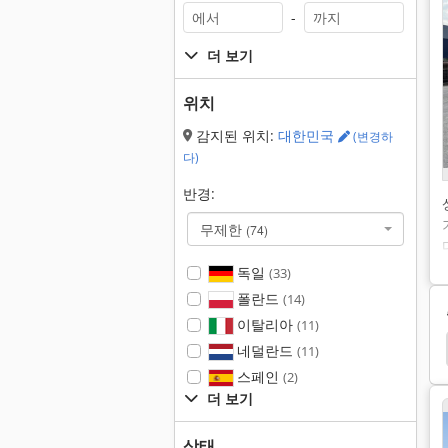
-
더 보기
위치
감지된 위치:
대한민국
(변경하
다)
반경:
무제한
(74)
독일
(33)
폴란드
(14)
이탈리아
(11)
ubota B 7001
Kubota 350
Kubota
Jumbo
네덜란드
(11)
스페인
(2)
더 보기
상태