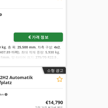
가격 정보
0 kg
, 총 폭:
25,500 mm
, 차축 구성:
4x2
,
407.89 마력)
, 최대 적재 중량:
5,930 kg
,
, 11mm
, 앞 타이어 크기:
275/70 R22.5 ,
소형 광고
L2H2 Automatik
fplatz
 km
€14,790
고정 가격 부가세 별도