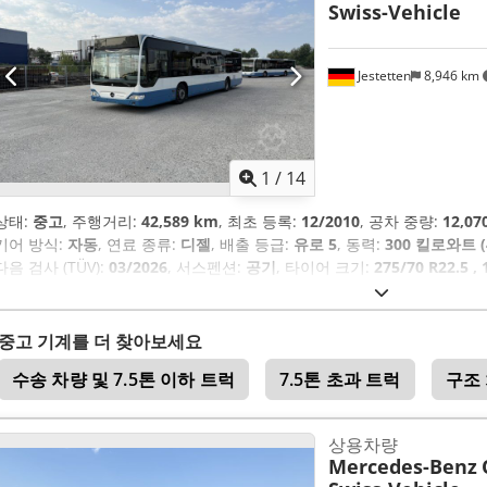
Swiss-Vehicle
Jestetten
8,946 km
1
/
14
상태:
중고
, 주행거리:
42,589 km
, 최초 등록:
12/2010
, 공차 중량:
12,07
기어 방식:
자동
, 연료 종류:
디젤
, 배출 등급:
유로 5
, 동력:
300 킬로와트 (
다음 검사 (TÜV):
03/2026
, 서스펜션:
공기
, 타이어 크기:
275/70 R22.5 
11mm
, 좌석 수:
2
, 운전실:
데이 캡
, 작동 중량:
18,000 kg
, 장비:
에어컨
,
중고 기계를 더 찾아보세요
수송 차량 및 7.5톤 이하 트럭
7.5톤 초과 트럭
구조
상용차량
Mercedes-Benz