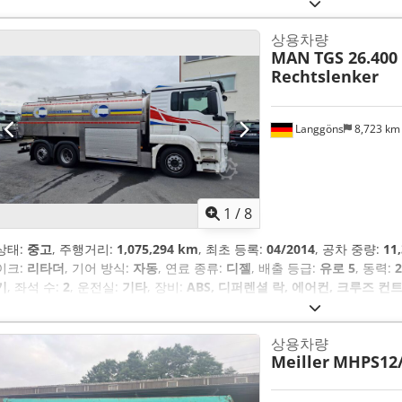
상용차량
MAN
TGS 26.400 
Rechtslenker
Langgöns
8,723 k
1
/
8
상태:
중고
, 주행거리:
1,075,294 km
, 최초 등록:
04/2014
, 공차 중량:
11
이크:
리타더
, 기어 방식:
자동
, 연료 종류:
디젤
, 배출 등급:
유로 5
, 동력:
기
, 좌석 수:
2
, 운전실:
기타
, 장비:
ABS, 디퍼렌셜 락, 에어컨, 크루즈 
상용차량
Meiller
MHPS12/