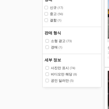
신규
(17)
중고
(56)
결함
(1)
판매 형식
소형 광고
(73)
경매
(1)
세부 정보
사진만 표시
(74)
비디오만 해당
(8)
공인 딜러만
(5)