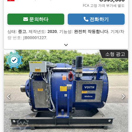
FCA 고정 가격 부가세 별도
문의하다
전화하기
상태:
중고
, 제작년도:
2020
, 기능성:
완전히 작동합니다
, 기계/차
량 번호:
JB00001227
,
소형 광고