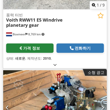
1
/
9
풍력 터빈
Voith
RWW11 E5 Windrive
planetary gear
Boxmeer
8,769 km
가격 정보
전화하기
상태:
새로운
, 제작년도:
2010
,
소형 광고