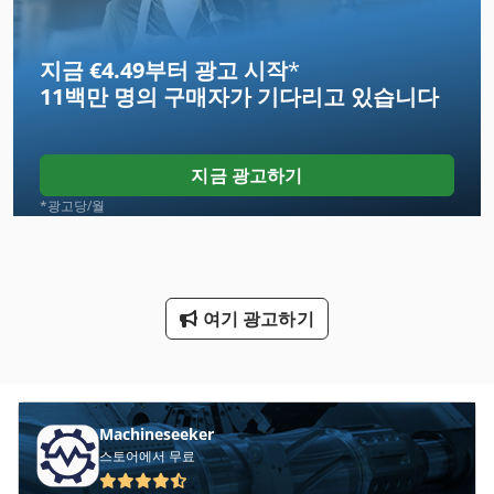
Nc 선반
지금 €4.49부터 광고 시작
*
Ng 200
11백만 명의 구매자
가 기다리고 있습니다
Tp 201
공 회전 장치
지금 광고하기
기타
*광고당/월
덤프 트럭
변압기 200 Kva
여기 광고하기
봉 기계 밀링 및 연 삭 기
스크랩 덤프
전기 트랙터
Machineseeker
스토어에서 무료
전원 공급 장치