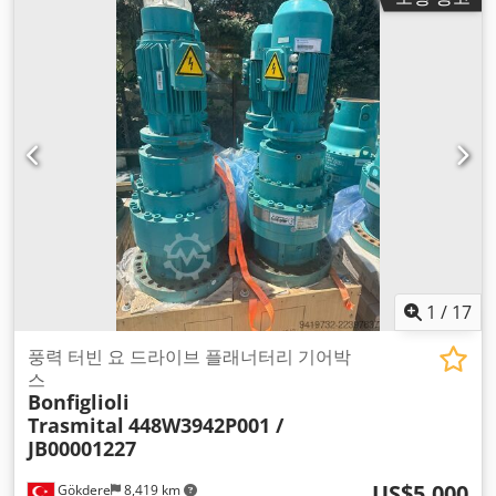
1
/
17
풍력 터빈 요 드라이브 플래너터리 기어박
스
Bonfiglioli
Trasmital
448W3942P001 /
JB00001227
US$5,000
Gökdere
8,419 km