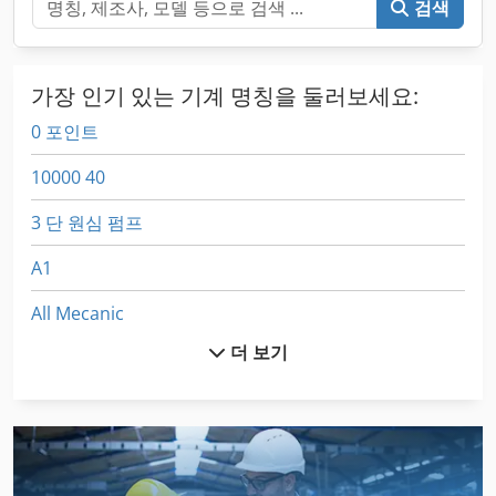
검색
가장 인기 있는 기계 명칭을 둘러보세요:
0 포인트
10000 40
3 단 원심 펌프
A1
All Mecanic
더 보기
Aszx 648
Ddfao System
Dsd 201
Egv 12