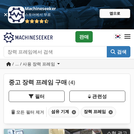
Machineseeker
앱으로
스토어에서 무료
판매
검색
/ ... / 사용 장력 프레임
중고 장력 프레임 구매
(4)
필터
관련성
섬유 기계
장력 프레임
모든 필터 제거
소형 광고