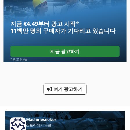
Frm D Midi
지금 €4.49부터 광고 시작
*
Gastl Rg 200
11백만 명의 구매자
가 기다리고 있습니다
Hps
Hsc 20 Linear
지금 광고하기
Nc 선반
*광고당/월
Ng 200
Tp 201
여기 광고하기
기타
봉 기계 밀링 및 연 삭 기
스크랩 덤프
Machineseeker
스토어에서 무료
재봉틀이 글 30 1