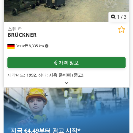
1
/
3
스텐 터
BRÜCKNER
Berlin
8,335 km
가격 정보
제작년도:
1992
, 상태:
사용 준비됨 (중고)
,
지금 €4.49부터 광고 시작
*