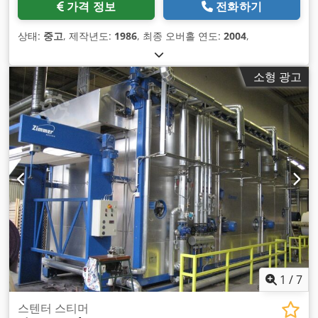
가격 정보
전화하기
상태:
중고
, 제작년도:
1986
, 최종 오버홀 연도:
2004
,
소형 광고
1
/
7
스텐터 스티머