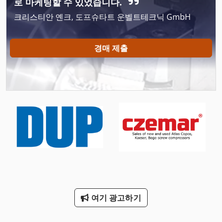
Hsc 20 Linear
로 마케팅할 수 있었습니다.
크리스티안 옌크, 도프슈타트 운벨트테크닉 GmbH
Lida 충전기 24
Nc 선반
경매 제출
Ng 200
Schechtl Ht 200
Tp 201
건조 기 사이
기타
기타 액세서리
냉동 건조 기
여기 광고하기
봉 기계 밀링 및 연 삭 기