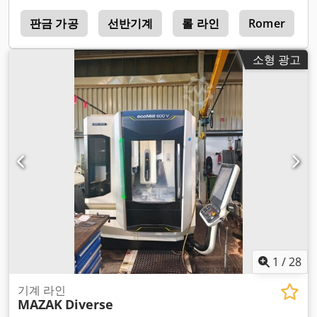
r
판금 가공
선반기계
롤 라인
Romer
소형 광고
1
/
28
기계 라인
MAZAK
Diverse