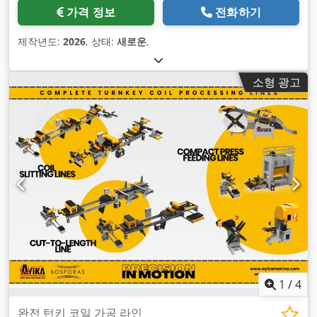
가격 정보
전화하기
제작년도:
2026
, 상태:
새로운
,
소형 광고
1
/
4
완전 턴키 코일 가공 라인