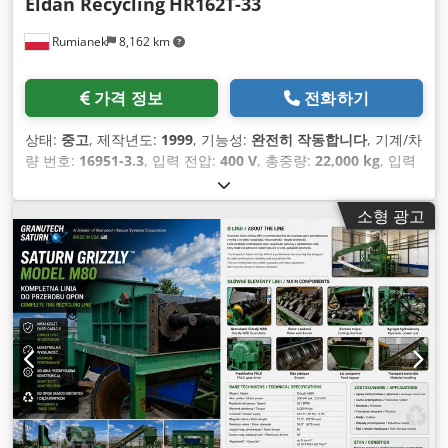
Eldan Recycling
HR162T-33
Rumianek
8,162 km
가격 정보
전화하기
상태:
중고
, 제작년도:
1999
, 기능성:
완전히 작동합니다
, 기계/차
량 번호:
16951-3.3
, 입력 전압:
400 V
, 총중량:
22,000 kg
, 입력
주파수:
50 헤르츠
,
소형 광고