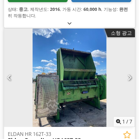
상태:
중고
, 제작년도:
2016
, 가동 시간:
60,000 h
, 기능성:
완전
히 작동합니다
,
소형 광고
1
/
7
ELDAN HR 162T-33