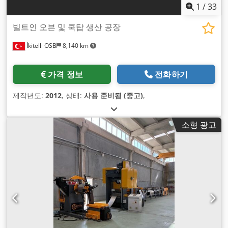
1
/
33
빌트인 오븐 및 쿡탑 생산 공장
İkitelli OSB
8,140 km
가격 정보
전화하기
제작년도:
2012
, 상태:
사용 준비됨 (중고)
,
소형 광고