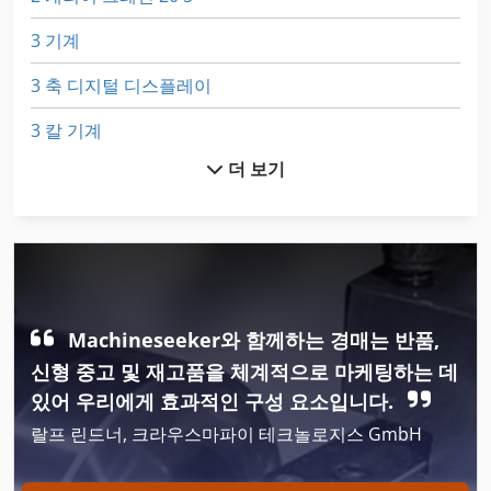
3 기계
3 축 디지털 디스플레이
3 칼 기계
더 보기
A1
All Mecanic
Aszx 648
Brand
Machineseeker와 함께하는 경매는 반품,
Dsd 201
신형 중고 및 재고품을 체계적으로 마케팅하는 데
Egv 12
있어 우리에게 효과적인 구성 요소입니다.
랄프 린드너, 크라우스마파이 테크놀로지스 GmbH
Frm D Midi
Ga 90 Vsd