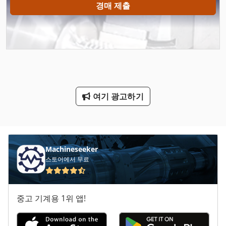
경매 제출
Gastl Rg 200
Hsc 20 Linear
Nc 선반
Ng 200
여기 광고하기
Tp 201
기타
기타 액세서리
Machineseeker
스토어에서 무료
기타 장비
냉동 건조 기
중고 기계용 1위 앱!
봉 기계 밀링 및 연 삭 기