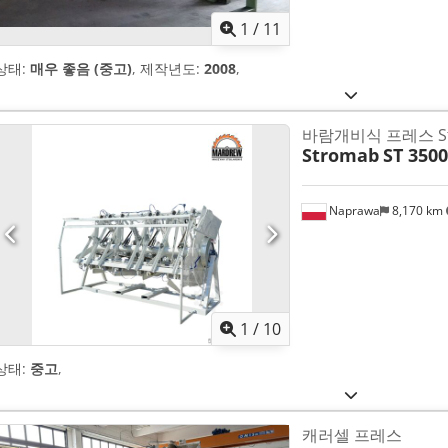
1
/
11
상태:
매우 좋음 (중고)
, 제작년도:
2008
,
바람개비식 프레스 Stro
Stromab
ST 3500
Naprawa
8,170 km
1
/
10
상태:
중고
,
캐러셀 프레스