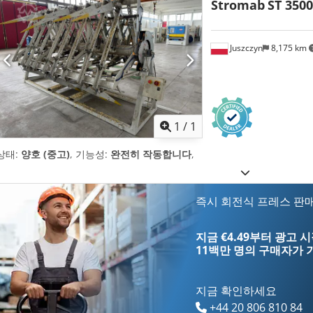
Stromab
ST 3500
Juszczyn
8,175 km
추가 사
1
/
1
상태:
양호 (중고)
, 기능성:
완전히 작동합니다
,
즉시 회전식 프레스 판
지금 €4.49부터 광고 
11백만 명의 구매자
가 
지금 확인하세요
+44 20 806 810 84