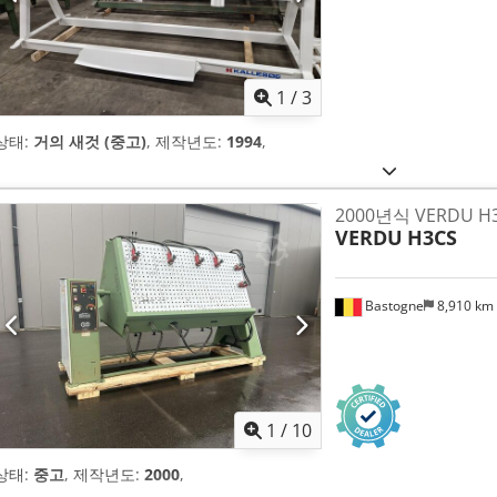
1
/
3
상태:
거의 새것 (중고)
, 제작년도:
1994
,
2000년식 VERDU H
VERDU
H3CS
Bastogne
8,910 km
1
/
10
상태:
중고
, 제작년도:
2000
,