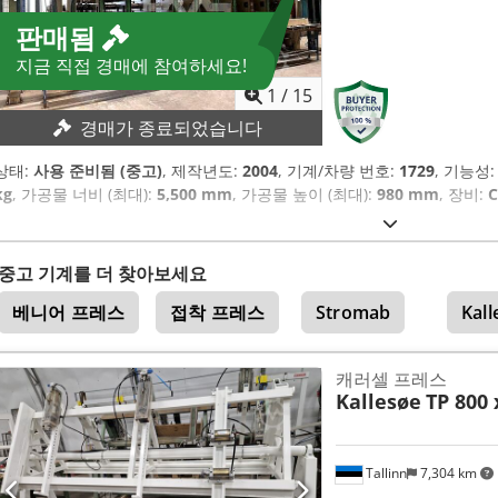
판매됨
지금 직접 경매에 참여하세요!
1
/
15
경매가 종료되었습니다
상태:
사용 준비됨 (중고)
, 제작년도:
2004
, 기계/차량 번호:
1729
, 기능성
kg
, 가공물 너비 (최대):
5,500 mm
, 가공물 높이 (최대):
980 mm
, 장비:
중고 기계를 더 찾아보세요
베니어 프레스
접착 프레스
Stromab
Kall
캐러셀 프레스
Kallesøe
TP 800 
Tallinn
7,304 km