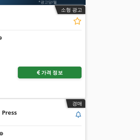
*광고당/월
소형 광고
진 요청
가격 정보
경매
 Press