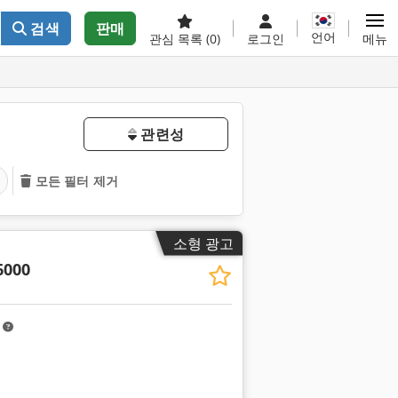
검색
판매
언어
관심 목록
(0)
로그인
메뉴
관련성
모든 필터 제거
소형 광고
6000
m