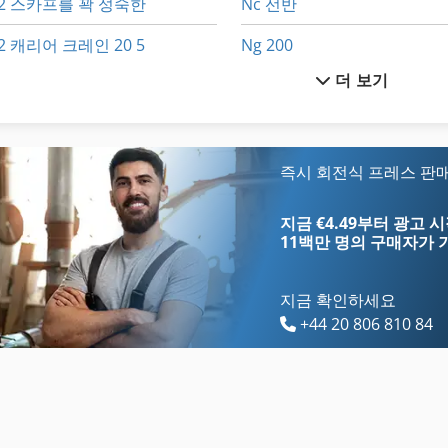
2 스카프를 꽉 성숙한
Nc 선반
2 캐리어 크레인 20 5
Ng 200
더 보기
3 단 원심 펌프
Tp 201
A1
공 회전 장치
Aszx 648
덤프 트럭
즉시 회전식 프레스 판
Dsd 201
스크랩 덤프
지금 €4.49부터 광고 
11백만 명의 구매자
가 
지금 확인하세요
+44 20 806 810 84