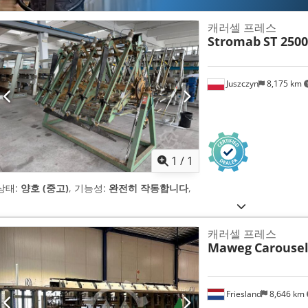
캐러셀 프레스
Stromab
ST 2500
Juszczyn
8,175 km
추가 사
1
/
1
상태:
양호 (중고)
, 기능성:
완전히 작동합니다
,
캐러셀 프레스
Maweg
Carousel
Friesland
8,646 km