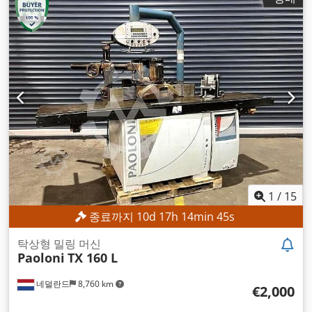
1
/
15
종료까지
10
d
17
h
14
min
43
s
탁상형 밀링 머신
Paoloni
TX 160 L
네덜란드
8,760 km
€2,000