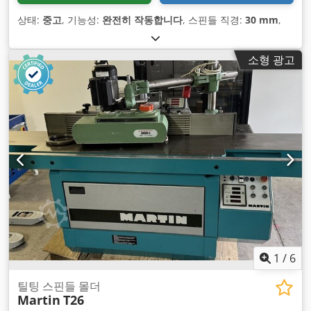
상태:
중고
, 기능성:
완전히 작동합니다
, 스핀들 직경:
30 mm
,
소형 광고
1
/
6
틸팅 스핀들 몰더
Martin
T26