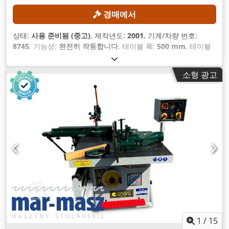
경매에서
상태:
사용 준비됨 (중고)
, 제작년도:
2001
, 기계/차량 번호:
8745
, 기능성:
완전히 작동합니다
, 테이블 폭:
500 mm
, 테이블
길이:
2,500 mm
, 스핀들 속도 (최대):
10,000 rpm
,
소형 광고
1
/
15