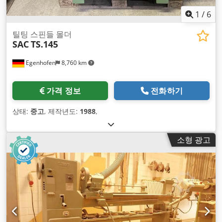
1
/
6
틸팅 스핀들 몰더
SAC
TS.145
Egenhofen
8,760 km
가격 정보
전화하기
상태:
중고
, 제작년도:
1988
,
소형 광고