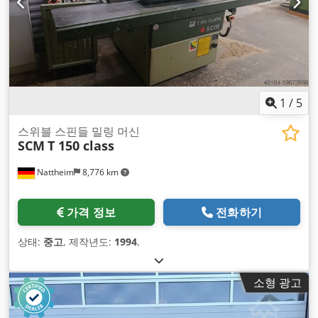
1
/
5
스위블 스핀들 밀링 머신
SCM
T 150 class
Nattheim
8,776 km
가격 정보
전화하기
상태:
중고
, 제작년도:
1994
,
소형 광고