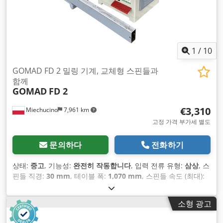
1
/
10
GOMAD FD 2 밀링 기계, 교체형 스핀들과
함께
GOMAD
FD 2
€3,310
Miechucino
7,961 km
고정 가격 부가세 별도
문의하다
전화하기
상태:
중고
, 기능성:
완전히 작동합니다
, 입력 전류 유형:
삼상
, 스
핀들 직경:
30 mm
, 테이블 폭:
1,070 mm
, 스핀들 속도 (최대):
9,000 rpm
, 스핀들 속도(최소):
3,000 rpm
,
소형 광고