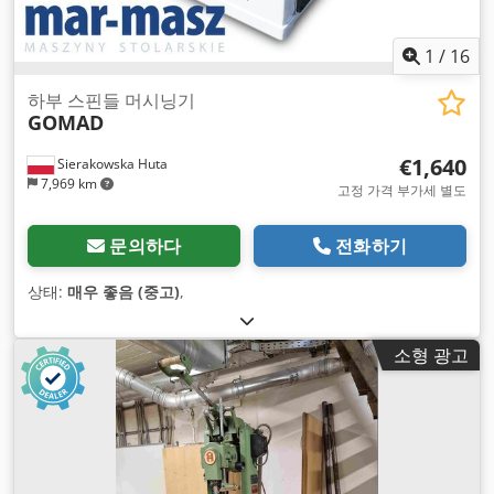
1
/
16
하부 스핀들 머시닝기
GOMAD
€1,640
Sierakowska Huta
7,969 km
고정 가격 부가세 별도
문의하다
전화하기
상태:
매우 좋음 (중고)
,
소형 광고