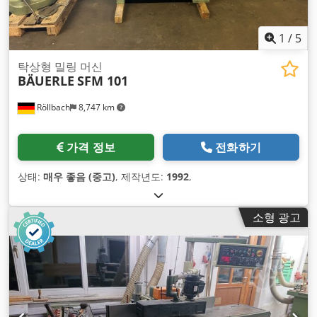
1
/
5
탁상형 밀링 머신
BÄUERLE
SFM 101
Röllbach
8,747 km
가격 정보
전화하기
상태:
매우 좋음 (중고)
, 제작년도:
1992
,
소형 광고