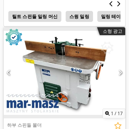
n
틸트 스핀들 밀링 머신
스윙 밀링
밀링 테이블
소형 광고
1
/
17
하부 스핀들 몰더