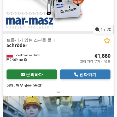
1
/
20
트롤리가 있는 스핀들 몰더
Schröder
€1,880
Sierakowska Huta
7,969 km
고정 가격 부가세 별도
문의하다
전화하기
상태:
매우 좋음 (중고)
,