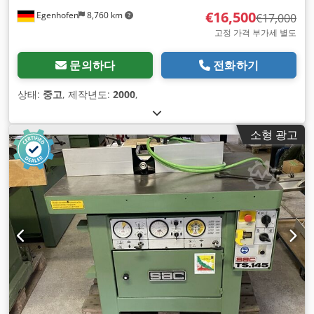
€16,500
Egenhofen
8,760 km
€17,000
고정 가격 부가세 별도
문의하다
전화하기
상태:
중고
, 제작년도:
2000
,
소형 광고