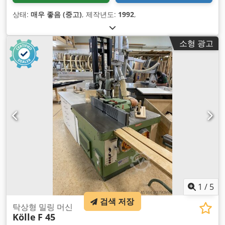
상태:
매우 좋음 (중고)
, 제작년도:
1992
,
소형 광고
1
/
5
검색 저장
탁상형 밀링 머신
Kölle
F 45