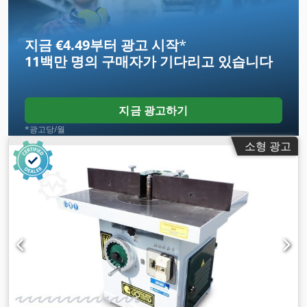
지금 €4.49부터 광고 시작
*
11백만 명의 구매자
가 기다리고 있습니다
지금 광고하기
*광고당/월
소형 광고