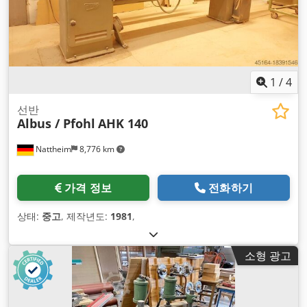
1
/
4
선반
Albus / Pfohl
AHK 140
Nattheim
8,776 km
가격 정보
전화하기
상태:
중고
, 제작년도:
1981
,
소형 광고