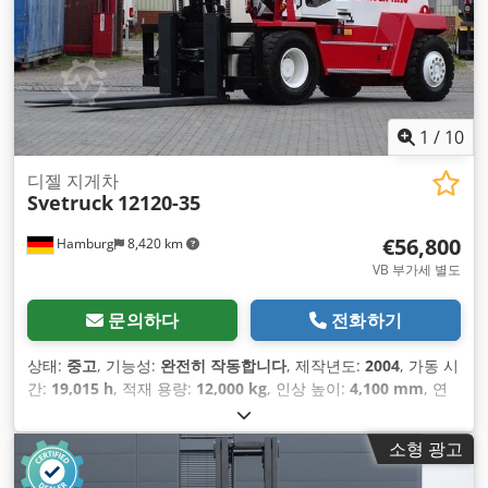
1
/
10
디젤 지게차
Svetruck
12120-35
€56,800
Hamburg
8,420 km
VB 부가세 별도
문의하다
전화하기
상태:
중고
, 기능성:
완전히 작동합니다
, 제작년도:
2004
, 가동 시
간:
19,015 h
, 적재 용량:
12,000 kg
, 인상 높이:
4,100 mm
, 연
료 종류:
디젤
, 마스트 유형:
심플렉스
, 건설 높이:
3,660 mm
, 포
크 캐리지 폭:
3,320 mm
, 포크 길이:
1,900 mm
, 공차 중량:
소형 광고
22,000 kg
, 총 길이:
5,200 mm
, 구동 방식:
Diesel
, 건설 폭:
5,200 mm
,