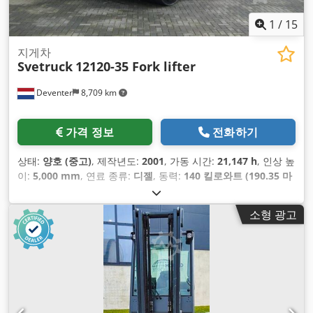
1
/
15
지게차
Svetruck
12120-35 Fork lifter
Deventer
8,709 km
가격 정보
전화하기
상태:
양호 (중고)
, 제작년도:
2001
, 가동 시간:
21,147 h
, 인상 높
이:
5,000 mm
, 연료 종류:
디젤
, 동력:
140 킬로와트 (190.35 마
력)
, 색상:
기타
, 장비:
캐빈
,
소형 광고