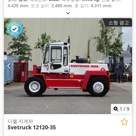
4,425 mm
, 포크 길이:
2,400 mm
, 총 길이:
4,311 mm
,
소형 광고
1
/
9
디젤 지게차
Svetruck
12120-35