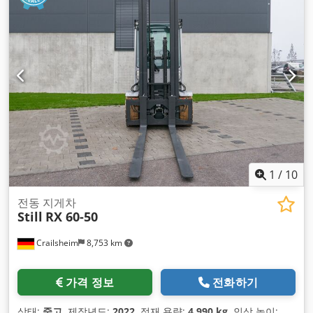
1
/
10
전동 지게차
Still
RX 60-50
Crailsheim
8,753 km
가격 정보
전화하기
상태:
중고
, 제작년도:
2022
, 적재 용량:
4,990 kg
, 인상 높이: