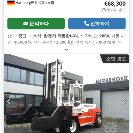
€68,300
Hamburg
8,420 km
VB 부가세 별도
문의하다
전화하기
상태:
중고
, 기능성:
완전히 작동합니다
, 제작년도:
2004
, 가동 시
간:
19,000 h
, 적재 용량:
12,000 kg
, 인상 높이:
7,000 mm
, 연
료 종류:
디젤
, 마스트 유형:
심플렉스
, 건설 높이:
5,200 mm
, 포
크 캐리지 폭:
3,320 mm
, 포크 길이:
2,000 mm
, 공차 중량:
소형 광고
22,000 kg
, 총 길이:
5,200 mm
, 구동 방식:
Diesel
, 건설 폭:
2,580 mm
,