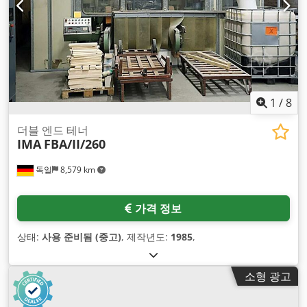
1
/
8
더블 엔드 테너
IMA
FBA/II/260
독일
8,579 km
가격 정보
상태:
사용 준비됨 (중고)
, 제작년도:
1985
,
소형 광고