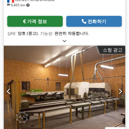
9,465 km
가격 정보
전화하기
상태:
양호 (중고)
, 기능성:
완전히 작동합니다
,
소형 광고