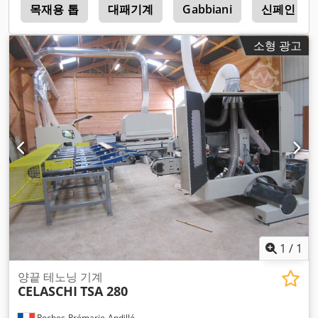
i
목재용 톱
대패기계
Gabbiani
신페인 밀
소형 광고
1
/
1
양끝 테노닝 기계
CELASCHI
TSA 280
Roches-Prémarie-Andillé