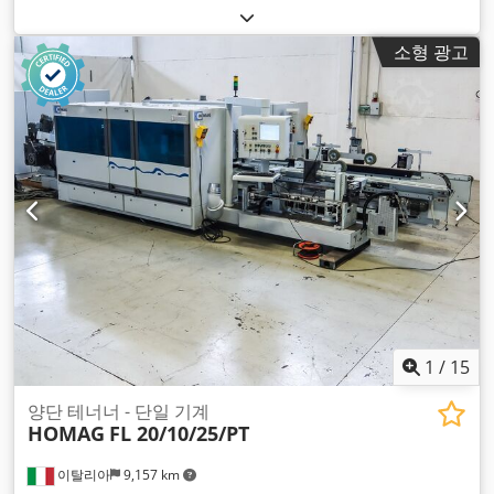
소형 광고
1
/
15
양단 테너너 - 단일 기계
HOMAG
FL 20/10/25/PT
이탈리아
9,157 km