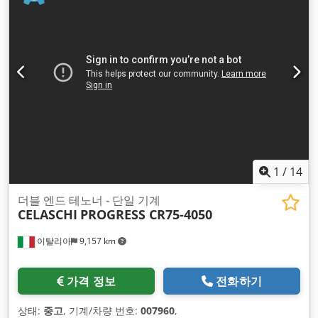
1
/
14
더블 엔드 테노너 - 단일 기계
CELASCHI
PROGRESS CR75-4050
이탈리아
9,157 km
가격 정보
전화하기
상태:
중고
, 기계/차량 번호:
007960
,