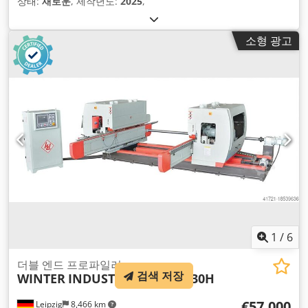
상태:
새로운
, 제작년도:
2025
,
소형 광고
1
/
6
더블 엔드 프로파일러
검색 저장
WINTER
INDUSTRY SERIES 8030H
€57,000
Leipzig
8,466 km