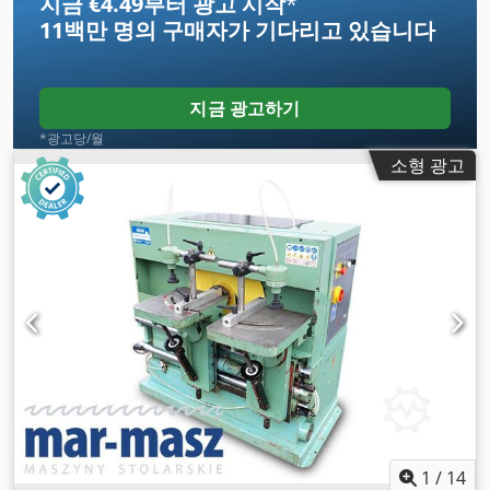
지금 €4.49부터 광고 시작
*
11백만 명의 구매자
가 기다리고 있습니다
지금 광고하기
*광고당/월
소형 광고
1
/
14