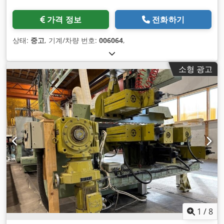
가격 정보
전화하기
상태:
중고
, 기계/차량 번호:
006064
,
소형 광고
1
/
8