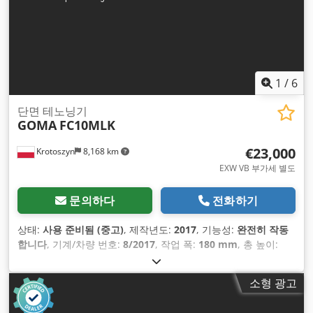
1
/
6
단면 테노닝기
GOMA
FC10MLK
€23,000
Krotoszyn
8,168 km
EXW VB 부가세 별도
문의하다
전화하기
상태:
사용 준비됨 (중고)
, 제작년도:
2017
, 기능성:
완전히 작동
합니다
, 기계/차량 번호:
8/2017
, 작업 폭:
180 mm
, 총 높이:
1,300 mm
, 총중량:
800 kg
, 톱날 지름:
200 mm
, 스핀들 직경:
40 mm
, 입력 전압:
380 V
, 입력 전류 유형:
직류
,
소형 광고