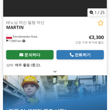
1
/
25
테노닝 머신 밀링 머신
MARTIN
€3,300
Sierakowska Huta
7,969 km
고정 가격 부가세 별도
문의하다
전화하기
상태:
매우 좋음 (중고)
,