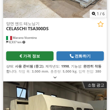
1
/
6
양면 엔드 테노닝기
CELASCHI
TSA300DS
Marano Vicentino
8,937 km
가격 정보
전화하기
상태:
사용 준비됨 (중고)
, 제작년도:
1998
, 기능성:
완전히 작동
합니다
, 작업 폭:
3,000 mm
, 총중량:
5,000 kg
, 입력 전압:
380
V
, 장비:
문서 / 매뉴얼
,
소형 광고