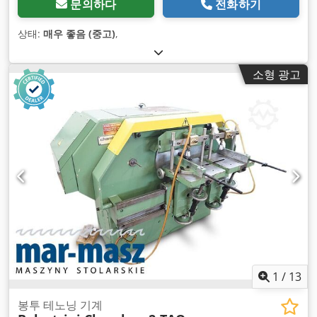
문의하다
전화하기
상태:
매우 좋음 (중고)
,
소형 광고
1
/
13
봉투 테노닝 기계