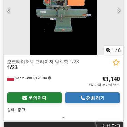
1
/
8
모르타이저와 프레이저 일체형 1/23
1/23
€1,140
Naprawa
8,170 km
고정 가격 부가세 별도
문의하다
전화하기
상태:
중고
,
소형 광고