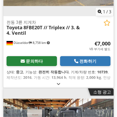
1
/
3
전동 3륜 지게차
Toyota
8FBE20T // Triplex // 3. &
4. Ventil
€7,000
Düsseldorf
8,758 km
VB 부가세 별도
문의하다
전화하기
상태:
중고
, 기능성:
완전히 작동합니다
, 기계/차량 번호:
10739
,
제작년도:
2016
, 가동 시간:
13,964 h
, 적재 용량:
2,000 kg
, 인상
높이:
4,500 mm
, 자유 리프트:
1,600 mm
, 연료 종류:
전기
, 마
스트 유형:
트리플렉스
, 건설 높이:
2,050 mm
, 공차 중량:
3,770
소형 광고
kg
, 구동 방식:
Elektro
,