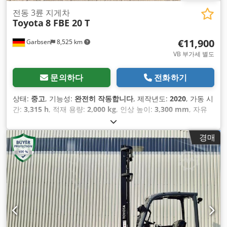
전동 3륜 지게차
Toyota
8 FBE 20 T
€11,900
Garbsen
8,525 km
VB 부가세 별도
문의하다
전화하기
상태:
중고
, 기능성:
완전히 작동합니다
, 제작년도:
2020
, 가동 시
간:
3,315 h
, 적재 용량:
2,000 kg
, 인상 높이:
3,300 mm
, 자유
리프트:
1,590 mm
, 연료 종류:
전기
, 마스트 유형:
듀플렉스
, 건
설 높이:
2,150 mm
, 포크 길이:
1,200 mm
, 공차 중량:
3,500
경매
kg
, 총 길이:
1,988 mm
, 구동 방식:
Elektro
, 건설 폭:
1,152
mm
,