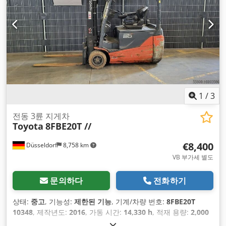
1
/
3
전동 3륜 지게차
Toyota
8FBE20T //
€8,400
Düsseldorf
8,758 km
VB 부가세 별도
문의하다
전화하기
상태:
중고
, 기능성:
제한된 기능
, 기계/차량 번호:
8FBE20T
10348
, 제작년도:
2016
, 가동 시간:
14,330 h
, 적재 용량:
2,000
kg
, 연료 종류:
전기
, 마스트 유형:
트리플렉스
, 건설 높이:
2,040