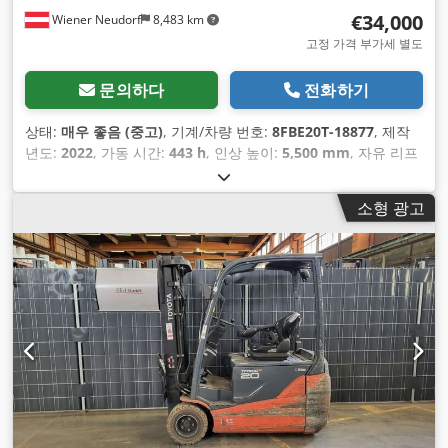
€34,000
Wiener Neudorf
8,483 km
고정 가격 부가세 별도
문의하다
전화하기
상태:
매우 좋음 (중고)
, 기계/차량 번호:
8FBE20T-18877
, 제작
년도:
2022
, 가동 시간:
443 h
, 인상 높이:
5,500 mm
, 자유 리프
트:
1,490 mm
, 연료 종류:
전기
, 마스트 유형:
트리플렉스
, 배터
리 용량:
630 아
, 포크 길이:
1,200 mm
,
소형 광고