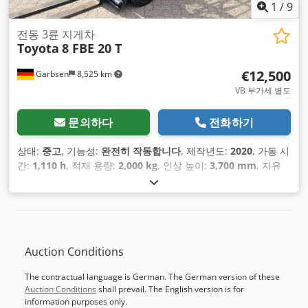
1
/
9
전동 3륜 지게차
Toyota
8 FBE 20 T
€12,500
Garbsen
8,525 km
VB 부가세 별도
문의하다
전화하기
상태:
중고
, 기능성:
완전히 작동합니다
, 제작년도:
2020
, 가동 시
간:
1,110 h
, 적재 용량:
2,000 kg
, 인상 높이:
3,700 mm
, 자유
리프트:
150 mm
, 연료 종류:
전기
, 마스트 유형:
심플렉스
, 건설
높이:
2,380 mm
, 포크 길이:
1,200 mm
, 공차 중량:
3,400 kg
,
총 길이:
2,200 mm
, 구동 방식:
Elektro
, 건설 폭:
1,200 mm
,
Auction Conditions
The contractual language is German. The German version of these
Auction Conditions
shall prevail. The English version is for
information purposes only.