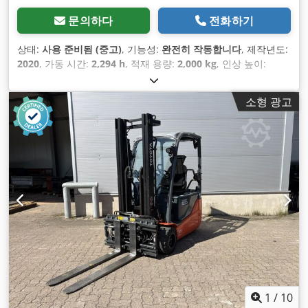
문의하다
전화하기
상태:
사용 준비됨 (중고)
, 기능성:
완전히 작동합니다
, 제작년도:
2020
, 가동 시간:
2,294 h
, 적재 용량:
2,000 kg
, 인상 높이:
3,500 mm
, 연료 종류:
전기
, 건설 높이:
2,220 mm
, 배터리 용
량:
750 아
, 장비:
CE 마킹, 사이드시프트
,
소형 광고
1
/
10