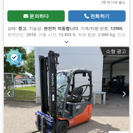
VB 부가세 별도
문의하다
전화하기
상태:
중고
, 기능성:
완전히 작동합니다
, 기계/차량 번호:
12985
,
제작년도:
2018
, 가동 시간:
13,855 h
, 적재 용량:
2,000 kg
, 인상
높이:
3,500 mm
, 자유 리프트:
1,550 mm
, 연료 종류:
전기
, 마
스트 유형:
심플렉스
, 건설 높이:
2,260 mm
, 포크 길이:
1,350
소형 광고
mm
, 공차 중량:
3,541 kg
, 구동 방식:
Elektro
,