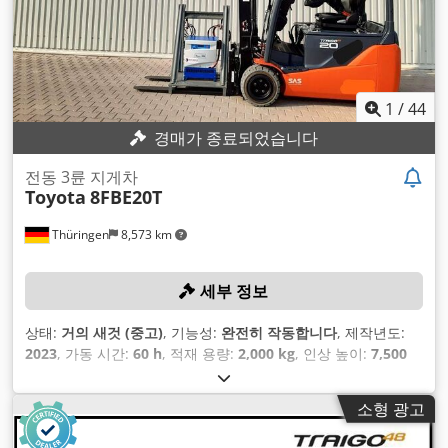
1
/
44
경매가 종료되었습니다
전동 3륜 지게차
Toyota
8FBE20T
Thüringen
8,573 km
세부 정보
상태:
거의 새것 (중고)
, 기능성:
완전히 작동합니다
, 제작년도:
2023
, 가동 시간:
60 h
, 적재 용량:
2,000 kg
, 인상 높이:
7,500
mm
, 자유 리프트:
2,650 mm
, 연료 종류:
전기
, 마스트 유형:
트
리플렉스
, 건설 높이:
3,200 mm
,
소형 광고