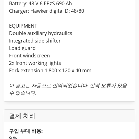
Battery: 48 V 6 EPzS 690 Ah
Charger: Hawker digital D: 48/80
EQUIPMENT
Double auxiliary hydraulics
Integrated side shifter
Load guard
Front windscreen
2x front working lights
Fork extension 1,800 x 120 x 40 mm
이 광고는 자동으로 번역되었습니다. 번역 오류가 있을
수 있습니다.
결제 처리
구입 부대 비용:
9 %