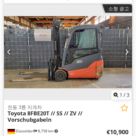
mm
, 포크 길이:
1,150 mm
, 구동 방식:
Elektro
,
소형 광고
1
/
3
전동 3륜 지게차
Toyota
8FBE20T // SS // ZV //
Vorschubgabeln
€10,900
Düsseldorf
8,758 km