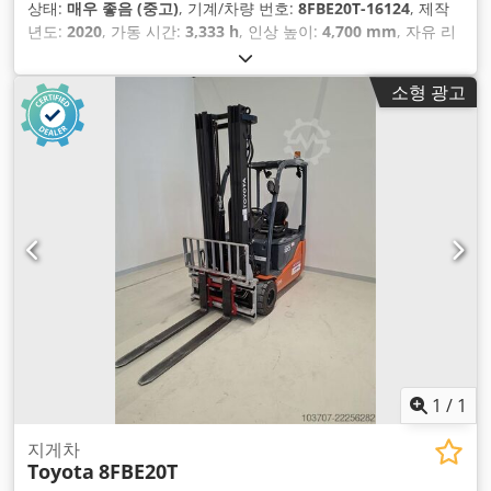
상태:
매우 좋음 (중고)
, 기계/차량 번호:
8FBE20T-16124
, 제작
년도:
2020
, 가동 시간:
3,333 h
, 인상 높이:
4,700 mm
, 자유 리
프트:
1,600 mm
, 연료 종류:
전기
, 마스트 유형:
트리플렉스
, 배
터리 용량:
690 아
, 포크 길이:
1,200 mm
,
소형 광고
1
/
1
지게차
Toyota
8FBE20T