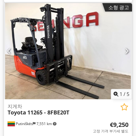
리 용량:
630 아
, 포크 길이:
1,200 mm
,
소형 광고
1
/
5
지게차
Toyota
11265 - 8FBE20T
€9,250
Putiniškės
7,551 km
고정 가격 부가세 별도