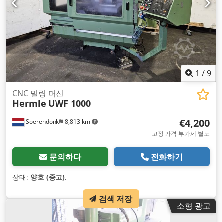
1
/
9
CNC 밀링 머신
Hermle
UWF 1000
€4,200
Soerendonk
8,813 km
고정 가격 부가세 별도
문의하다
전화하기
상태:
양호 (중고)
,
검색 저장
소형 광고