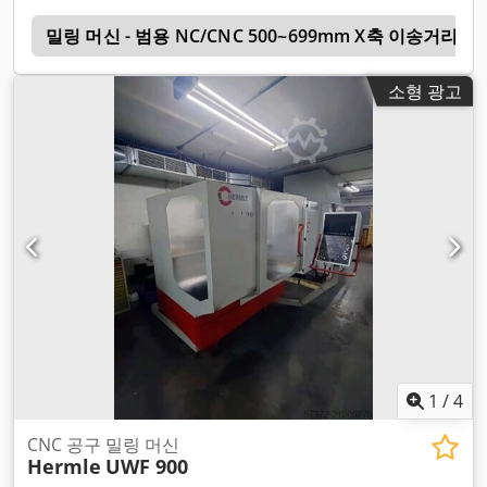
신
밀링 머신 - 범용 NC/CNC 500~699mm X축 이송거리
소형 광고
1
/
4
CNC 공구 밀링 머신
Hermle
UWF 900