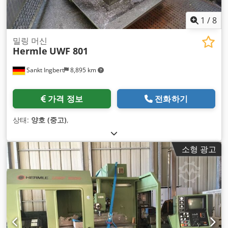
1
/
8
밀링 머신
Hermle
UWF 801
Sankt Ingbert
8,895 km
가격 정보
전화하기
상태:
양호 (중고)
,
소형 광고