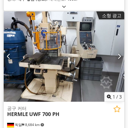
소형 광고
1
/
3
공구 커터
HERMLE
UWF 700 PH
독일
8,684 km