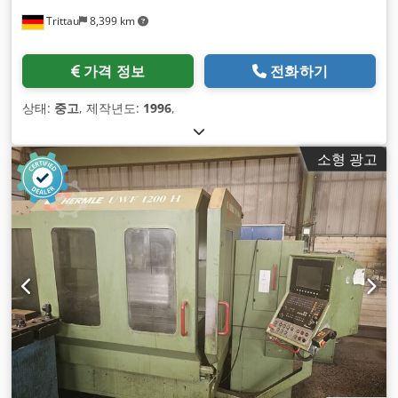
Trittau
8,399 km
가격 정보
전화하기
상태:
중고
, 제작년도:
1996
,
소형 광고