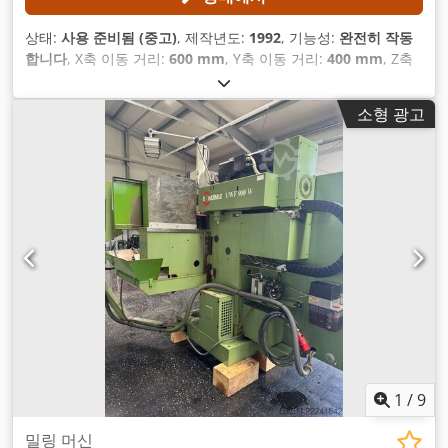
상태:
사용 준비됨 (중고)
, 제작년도:
1992
, 기능성:
완전히 작동
합니다
, X축 이동 거리:
600 mm
, Y축 이동 거리:
400 mm
, Z축
이동 거리:
420 mm
, 스핀들 속도 (최대):
4,000 rpm
, 컨트롤러
모델:
Heidenhain 407
,
소형 광고
1
/
9
밀링 머신