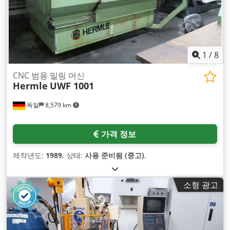
1
/
8
CNC 범용 밀링 머신
Hermle
UWF 1001
독일
8,579 km
가격 정보
제작년도:
1989
, 상태:
사용 준비됨 (중고)
,
소형 광고