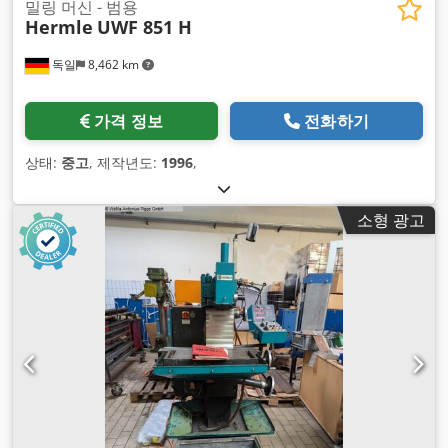
밀링 머신 - 범용
Hermle
UWF 851 H
독일
8,462 km
가격 정보
전화하기
상태:
중고
, 제작년도:
1996
,
소형 광고