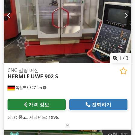
1
/
3
CNC 밀링 머신
HERMLE
UWF 902 S
독일
8,827 km
가격 정보
전화하기
상태:
중고
, 제작년도:
1995
,
소형 광고