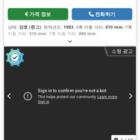
가격 정보
전화하기
상태:
양호 (중고)
, 제작년도:
1983
, X축 이동 거리:
410 mm
, Y축
이동 거리:
310 mm
, Z축 이동 거리:
400 mm
,
소형 광고