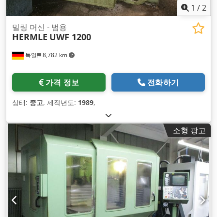
1
/
2
밀링 머신 - 범용
HERMLE
UWF 1200
독일
8,782 km
가격 정보
전화하기
상태:
중고
, 제작년도:
1989
,
소형 광고