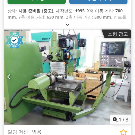
상태:
사용 준비됨 (중고)
, 제작년도:
1995
, X축 이동 거리:
700
mm
, Y축 이동 거리:
630 mm
, Z축 이동 거리:
500 mm
, 컨트롤
러 제조업체:
HEIDENHAIN
, 컨트롤러 모델:
TNC 426
, 스핀들
속도 (최대):
4,200 rpm
, 축 수:
3
,
소형 광고
1
/
3
밀링 머신 - 범용