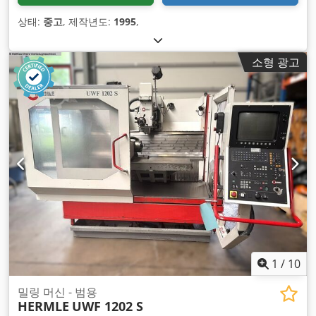
상태:
중고
, 제작년도:
1995
,
소형 광고
1
/
10
밀링 머신 - 범용
HERMLE
UWF 1202 S