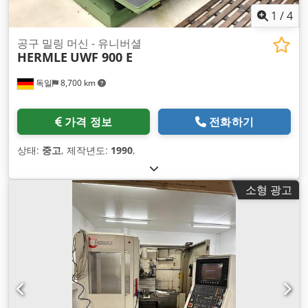
1
/
4
공구 밀링 머신 - 유니버셜
HERMLE
UWF 900 E
독일
8,700 km
가격 정보
전화하기
상태:
중고
, 제작년도:
1990
,
소형 광고