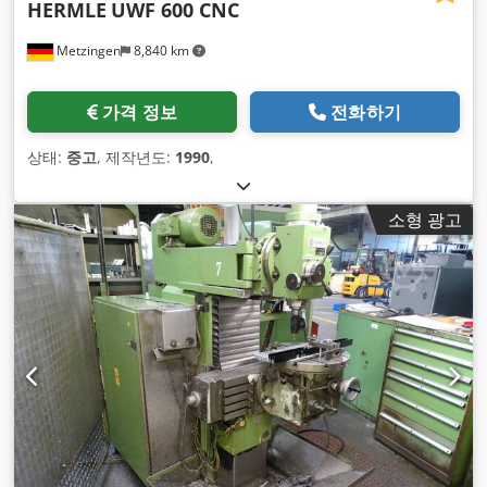
HERMLE
UWF 600 CNC
Metzingen
8,840 km
가격 정보
전화하기
상태:
중고
, 제작년도:
1990
,
소형 광고