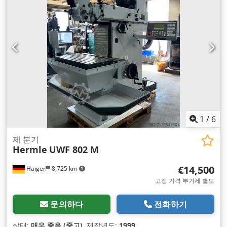
1
/
6
제 분기
Hermle
UWF 802 M
€14,500
Haiger
8,725 km
고정 가격 부가세 별도
문의하다
전화하기
상태:
매우 좋음 (중고)
, 제작년도:
1999
,