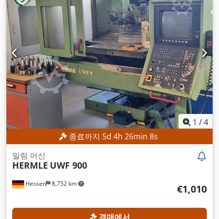
1
/
4
종료까지
5
d
4
h
26
min
6
s
밀링 머신
HERMLE
UWF 900
Hessen
8,752 km
€1,010
경매에서