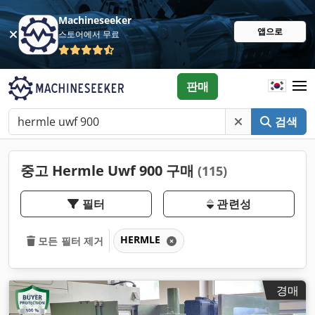
Machineseeker
앱으로
스토어에서 무료
판매
검색
중고 Hermle Uwf 900 구매
(115)
필터
관련성
HERMLE
모든 필터 제거
경매