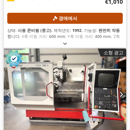
€1,010
경매에서
상태:
사용 준비됨 (중고)
, 제작년도:
1992
, 기능성:
완전히 작동
합니다
, X축 이동 거리:
600 mm
, Y축 이동 거리:
400 mm
, Z축
이동 거리:
420 mm
, 스핀들 속도 (최대):
4,000 rpm
, 컨트롤러
모델:
Heidenhain 407
,
소형 광고