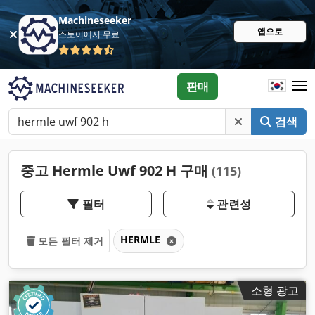
Machineseeker
앱으로
스토어에서 무료
판매
검색
중고 Hermle Uwf 902 H 구매
(115)
필터
관련성
HERMLE
모든 필터 제거
소형 광고