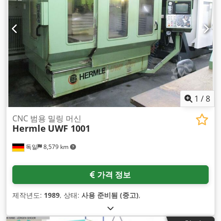
1
/
8
CNC 범용 밀링 머신
Hermle
UWF 1001
독일
8,579 km
가격 정보
제작년도:
1989
, 상태:
사용 준비됨 (중고)
,