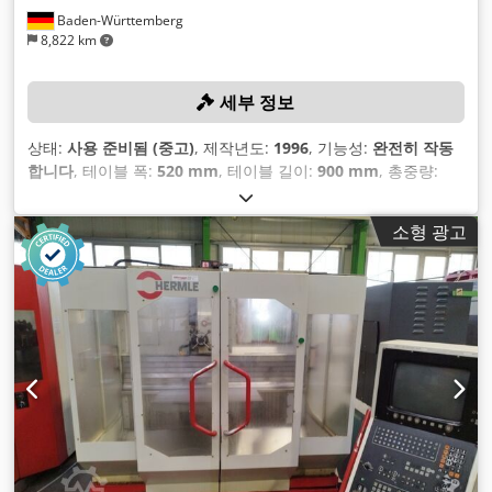
Baden-Württemberg
8,822 km
세부 정보
상태:
사용 준비됨 (중고)
, 제작년도:
1996
, 기능성:
완전히 작동
합니다
, 테이블 폭:
520 mm
, 테이블 길이:
900 mm
, 총중량:
4,500 kg
, 컨트롤러 제조업체:
Heidenhain
,
소형 광고