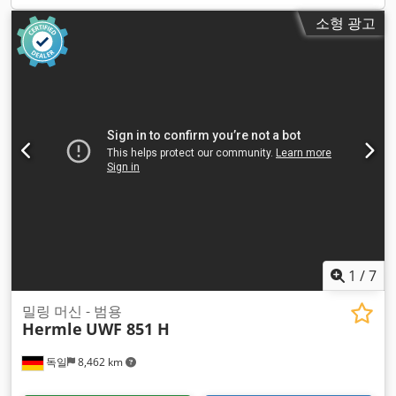
소형 광고
1
/
7
밀링 머신 - 범용
Hermle
UWF 851 H
독일
8,462 km