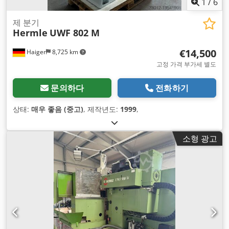
1
/
6
제 분기
Hermle
UWF 802 M
€14,500
Haiger
8,725 km
고정 가격 부가세 별도
문의하다
전화하기
상태:
매우 좋음 (중고)
, 제작년도:
1999
,
소형 광고