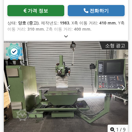
가격 정보
전화하기
상태:
양호 (중고)
, 제작년도:
1983
, X축 이동 거리:
410 mm
, Y축
이동 거리:
310 mm
, Z축 이동 거리:
400 mm
,
소형 광고
1
/
9