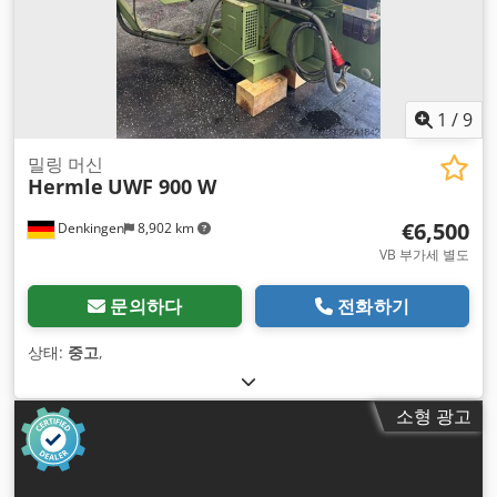
1
/
9
밀링 머신
Hermle
UWF 900 W
€6,500
Denkingen
8,902 km
VB 부가세 별도
문의하다
전화하기
상태:
중고
,
소형 광고