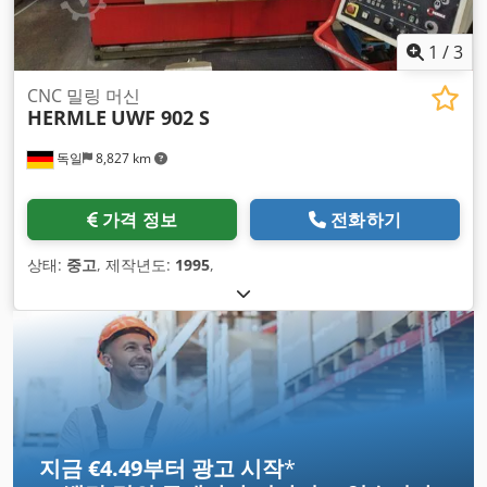
1
/
3
CNC 밀링 머신
HERMLE
UWF 902 S
독일
8,827 km
가격 정보
전화하기
상태:
중고
, 제작년도:
1995
,
지금 €4.49부터 광고 시작
*