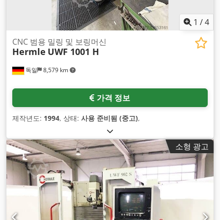
1
/
4
CNC 범용 밀링 및 보링머신
Hermle
UWF 1001 H
독일
8,579 km
가격 정보
제작년도:
1994
, 상태:
사용 준비됨 (중고)
,
소형 광고