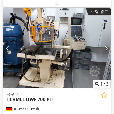
소형 광고
1
/
3
공구 커터
HERMLE
UWF 700 PH
독일
8,684 km