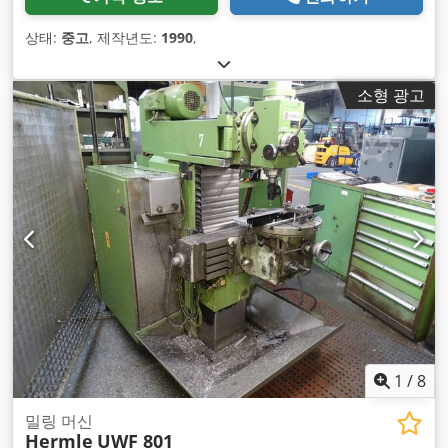
상태:
중고
, 제작년도:
1990
,
소형 광고
1
/
8
밀링 머신
Hermle
UWF 801