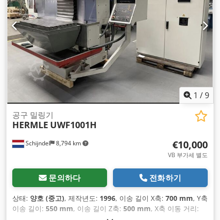
1
/
9
공구 밀링기
HERMLE
UWF1001H
€10,000
Schijndel
8,794 km
VB 부가세 별도
문의하다
전화하기
상태:
양호 (중고)
, 제작년도:
1996
, 이송 길이 X축:
700 mm
, Y축
이송 길이:
550 mm
, 이송 길이 Z축:
500 mm
, X축 이동 거리:
700 mm
, Y축 이동 거리:
550 mm
, Z축 이동 거리:
500 mm
, X