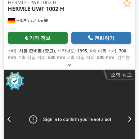
HERMLE UWF 1002 H
HERMLE
UWF 1002 H
독일
8,851 km
가격 정보
전화하기
상태:
사용 준비됨 (중고)
, 제작년도:
1995
, X축 이동 거리:
700
mm
, Y축 이동 거리:
630 mm
, Z축 이동 거리:
500 mm
, 컨트롤
러 제조업체:
HEIDENHAIN
, 컨트롤러 모델:
TNC 426
, 스핀들
속도 (최대):
4,200 rpm
, 축 수:
3
,
소형 광고