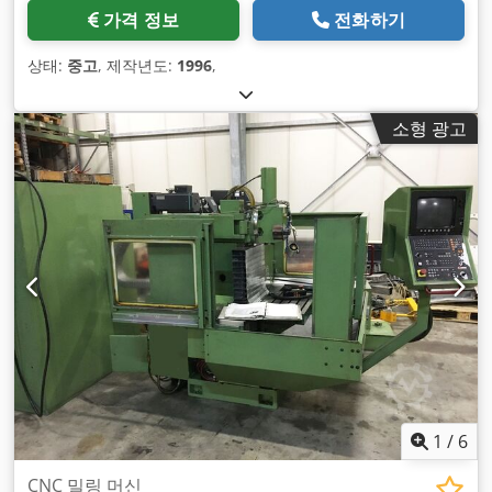
가격 정보
전화하기
상태:
중고
, 제작년도:
1996
,
소형 광고
1
/
6
CNC 밀링 머신