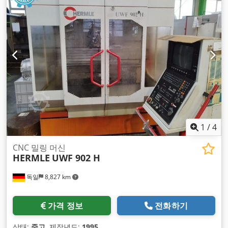
1
/
4
CNC 밀링 머신
HERMLE
UWF 902 H
독일
8,827 km
가격 정보
전화하기
상태:
중고
, 제작년도:
1995
,