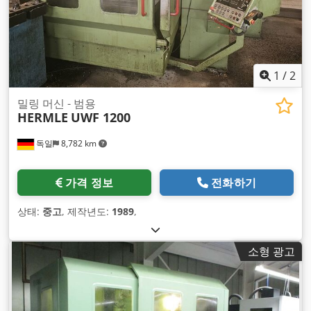
1
/
2
밀링 머신 - 범용
HERMLE
UWF 1200
독일
8,782 km
가격 정보
전화하기
상태:
중고
, 제작년도:
1989
,
소형 광고