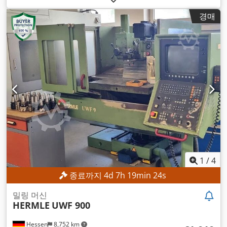
축 이송 속도:
10,000 m/분
, Y축 이송 속도:
10,000 m/분
, Z축
경매
이송 속도:
10,000 m/분
, 스핀들 속도 (최대):
4,500 rpm
, 스핀
들 속도(최소):
25 rpm
, X축 급이송:
10,000 m/분
, Y축 급이송:
10,000 m/분
, Z축 급속 이송:
10,000 m/분
, 장착 직경:
40 mm
,
테이블 길이:
1,000 mm
, 테이블 폭:
500 mm
, 총중량:
3,500
kg
,
1
/
4
종료까지
4
d
7
h
19
min
23
s
밀링 머신
HERMLE
UWF 900
Hessen
8,752 km