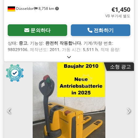
€1,450
Düsseldorf
8,758 km
VB 부가세 별도
문의하다
전화하기
상태:
중고
, 기능성:
완전히 작동합니다
, 기계/차량 번호:
98029106
, 제작년도:
2011
, 가동 시간:
5,511 h
, 적재 용량:
1,600 kg
, 연료 종류:
전기
, 건설 높이:
1,330 mm
, 포크 길이:
1,200 mm
, 구동 방식:
Elektro
,
소형 광고