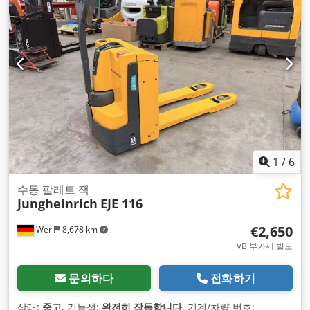
1
/
6
수동 팔레트 잭
Jungheinrich
EJE 116
€2,650
Werl
8,678 km
VB 부가세 별도
문의하다
전화하기
상태:
중고
, 기능성:
완전히 작동합니다
, 기계/차량 번호: