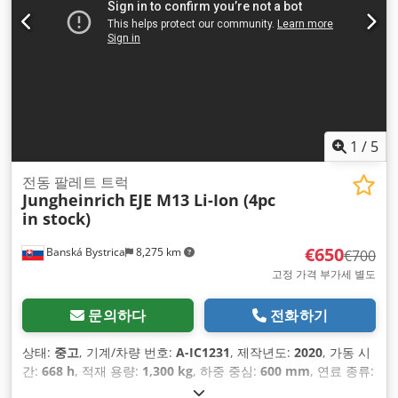
1
/
5
전동 팔레트 트럭
Jungheinrich
EJE M13 Li-Ion (4pc
in stock)
€650
Banská Bystrica
8,275 km
€700
고정 가격 부가세 별도
문의하다
전화하기
상태:
중고
, 기계/차량 번호:
A-IC1231
, 제작년도:
2020
, 가동 시
간:
668 h
, 적재 용량:
1,300 kg
, 하중 중심:
600 mm
, 연료 종류:
전기
, 마스트 유형:
기타
, 배터리 전압:
25.6 V
, 포크 길이:
1,150