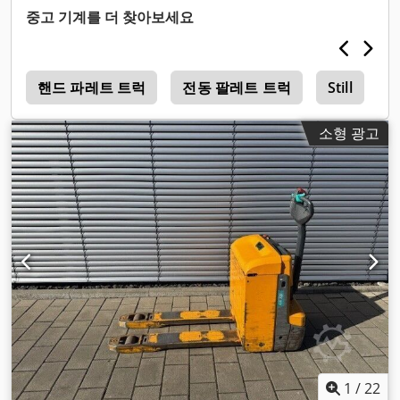
중고 기계를 더 찾아보세요
동
핸드 파레트 트럭
전동 팔레트 트럭
Still
소형 광고
1
/
22