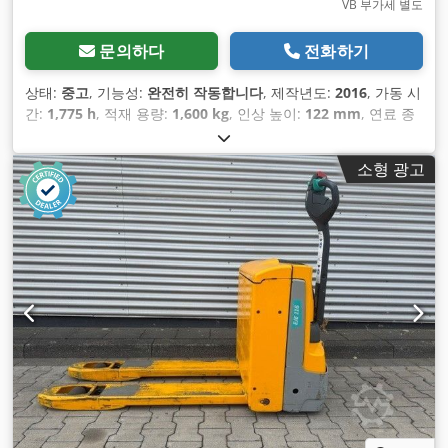
VB 부가세 별도
문의하다
전화하기
상태:
중고
, 기능성:
완전히 작동합니다
, 제작년도:
2016
, 가동 시
간:
1,775 h
, 적재 용량:
1,600 kg
, 인상 높이:
122 mm
, 연료 종
류:
전기
, 건설 높이:
1,313 mm
, 포크 길이:
1,150 mm
, 공차 중
량:
439 kg
, 총 길이:
1,644 mm
, 구동 방식:
Elektro
, 건설 폭:
소형 광고
720 mm
,