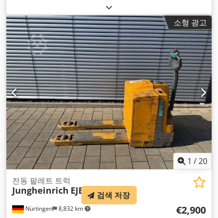
기타
,
소형 광고
1
/
20
전동 팔레트 트럭
Jungheinrich
EJE 220
검색 저장
€2,900
Nürtingen
8,832 km