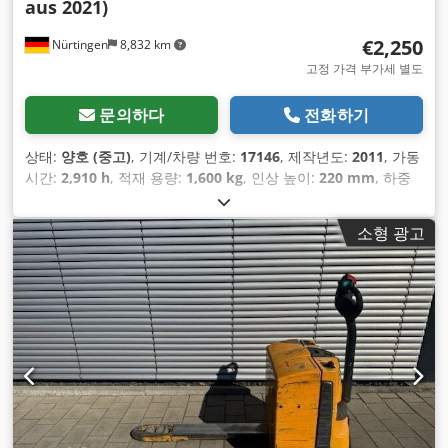
aus 2021)
€2,250
Nürtingen
8,832 km
고정 가격 부가세 별도
문의하다
전화하기
상태:
양호 (중고)
, 기계/차량 번호:
17146
, 제작년도:
2011
, 가동
시간:
2,910 h
, 적재 용량:
1,600 kg
, 인상 높이:
220 mm
, 하중
중심:
600 mm
, 연료 종류:
전기
, 마스트 유형:
기타
, 건설 높이:
1,300 mm
, 배터리 전압:
24 V
, 포크 길이:
1,150 mm
, 총중량:
소형 광고
541 kg
,