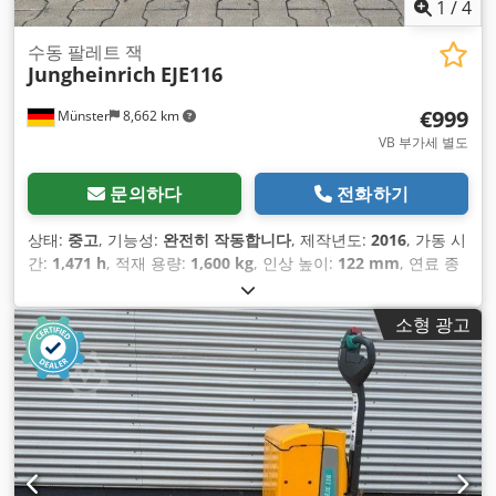
1
/
4
수동 팔레트 잭
Jungheinrich
EJE116
€999
Münster
8,662 km
VB 부가세 별도
문의하다
전화하기
상태:
중고
, 기능성:
완전히 작동합니다
, 제작년도:
2016
, 가동 시
간:
1,471 h
, 적재 용량:
1,600 kg
, 인상 높이:
122 mm
, 연료 종
류:
전기
, 건설 높이:
1,313 mm
, 포크 길이:
1,150 mm
, 공차 중
량:
439 kg
, 총 길이:
1,644 mm
, 구동 방식:
Elektro
, 건설 폭:
소형 광고
720 mm
,