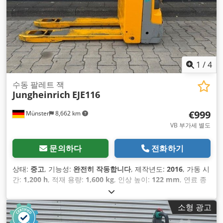
1
/
4
수동 팔레트 잭
Jungheinrich
EJE116
€999
Münster
8,662 km
VB 부가세 별도
문의하다
전화하기
상태:
중고
, 기능성:
완전히 작동합니다
, 제작년도:
2016
, 가동 시
간:
1,200 h
, 적재 용량:
1,600 kg
, 인상 높이:
122 mm
, 연료 종
류:
전기
, 건설 높이:
1,313 mm
, 포크 길이:
1,150 mm
, 공차 중
량:
439 kg
, 총 길이:
1,644 mm
, 구동 방식:
Elektro
, 건설 폭:
소형 광고
720 mm
,