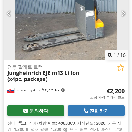
1
/
16
전동 팔레트 트럭
Jungheinrich
EJE m13 Li Ion
(x4pc. package)
€2,200
Banská Bystrica
8,275 km
고정 가격 부가세 별도
문의하다
전화하기
상태:
중고
, 기계/차량 번호:
4983369
, 제작년도:
2020
, 가동 시
간:
1,300 h
, 적재 용량:
1,300 kg
, 연료 종류:
전기
, 마스트 유형: