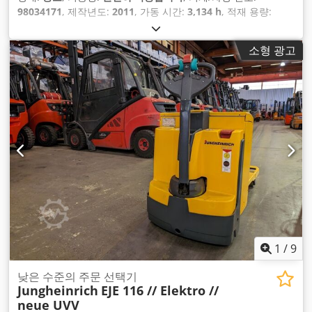
98034171
, 제작년도:
2011
, 가동 시간:
3,134 h
, 적재 용량:
1,600 kg
, 연료 종류:
전기
, 구동 방식:
Elektro
,
소형 광고
1
/
9
낮은 수준의 주문 선택기
Jungheinrich
EJE 116 // Elektro //
neue UVV