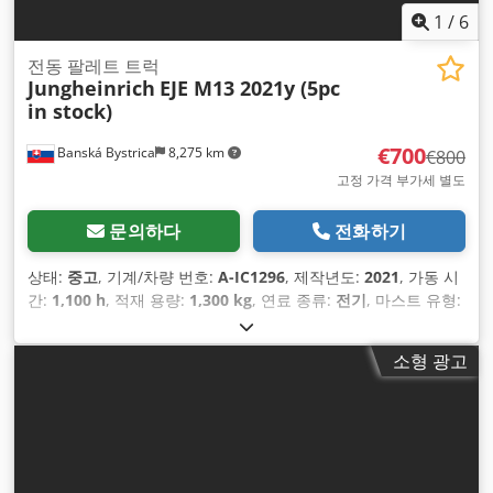
1
/
6
전동 팔레트 트럭
Jungheinrich
EJE M13 2021y (5pc
in stock)
€700
Banská Bystrica
8,275 km
€800
고정 가격 부가세 별도
문의하다
전화하기
상태:
중고
, 기계/차량 번호:
A-IC1296
, 제작년도:
2021
, 가동 시
간:
1,100 h
, 적재 용량:
1,300 kg
, 연료 종류:
전기
, 마스트 유형:
기타
,
소형 광고