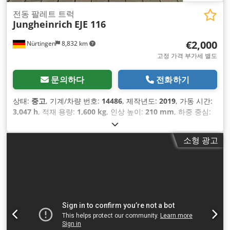
전동 팔레트 트럭
Jungheinrich
EJE 116
€2,000
Nürtingen
8,832 km
고정 가격 부가세 별도
문의하다
전화하기
상태:
중고
, 기계/차량 번호:
14486
, 제작년도:
2019
, 가동 시간:
3,047 h
, 적재 용량:
1,600 kg
, 인상 높이:
210 mm
, 하중 중심:
575 mm
, 연료 종류:
전기
, 마스트 유형:
기타
, 건설 높이:
1,300
mm
, 배터리 전압:
24 V
, 포크 길이:
1,150 mm
, 총중량:
500 kg
,
소형 광고