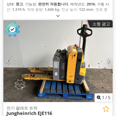
상태:
중고
, 기능성:
완전히 작동합니다
, 제작년도:
2016
, 가동 시
간:
1,219 h
, 적재 용량:
1,600 kg
, 인상 높이:
122 mm
, 연료 종
류:
전기
, 건설 높이:
1,313 mm
, 포크 길이:
1,150 mm
, 공차 중
량:
439 kg
, 총 길이:
1,644 mm
, 구동 방식:
Elektro
, 건설 폭:
소형 광고
720 mm
,
1
/
5
전기 팔레트 트럭
Jungheinrich
EJE116