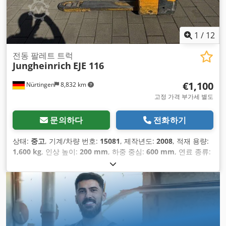
1
/
12
전동 팔레트 트럭
Jungheinrich
EJE 116
€1,100
Nürtingen
8,832 km
고정 가격 부가세 별도
문의하다
전화하기
상태:
중고
, 기계/차량 번호:
15081
, 제작년도:
2008
, 적재 용량:
1,600 kg
, 인상 높이:
200 mm
, 하중 중심:
600 mm
, 연료 종류:
전기
, 마스트 유형:
기타
, 건설 높이:
1,300 mm
, 배터리 전압:
24
V
, 포크 길이:
1,150 mm
, 총중량:
544 kg
,