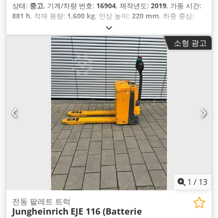
상태:
중고
, 기계/차량 번호:
16904
, 제작년도:
2019
, 가동 시간:
881 h
, 적재 용량:
1,600 kg
, 인상 높이:
220 mm
, 하중 중심:
600 mm
, 연료 종류:
전기
, 마스트 유형:
기타
, 건설 높이:
1,300
mm
, 배터리 전압:
24 V
, 포크 길이:
1,150 mm
, 총중량:
305 kg
,
소형 광고
1
/
13
전동 팔레트 트럭
Jungheinrich
EJE 116 (Batterie