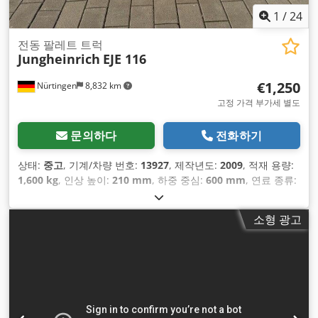
1
/
24
전동 팔레트 트럭
Jungheinrich
EJE 116
€1,250
Nürtingen
8,832 km
고정 가격 부가세 별도
문의하다
전화하기
상태:
중고
, 기계/차량 번호:
13927
, 제작년도:
2009
, 적재 용량:
1,600 kg
, 인상 높이:
210 mm
, 하중 중심:
600 mm
, 연료 종류:
전기
, 마스트 유형:
기타
, 건설 높이:
1,300 mm
, 배터리 전압:
24
V
, 포크 길이:
1,150 mm
, 총중량:
455 kg
,
소형 광고