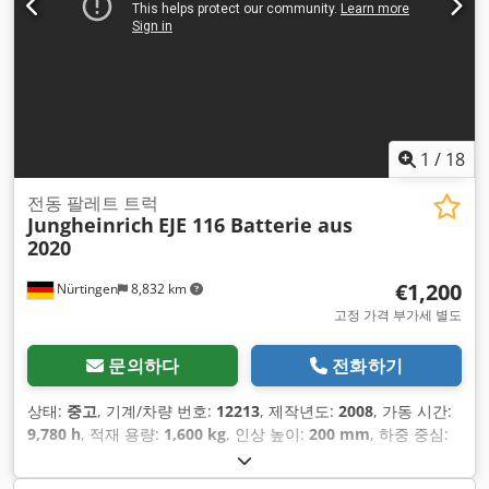
1
/
18
전동 팔레트 트럭
Jungheinrich
EJE 116 Batterie aus
2020
€1,200
Nürtingen
8,832 km
고정 가격 부가세 별도
문의하다
전화하기
상태:
중고
, 기계/차량 번호:
12213
, 제작년도:
2008
, 가동 시간:
9,780 h
, 적재 용량:
1,600 kg
, 인상 높이:
200 mm
, 하중 중심:
600 mm
, 연료 종류:
전기
, 마스트 유형:
기타
, 건설 높이:
1,330
mm
, 총중량:
577 kg
,