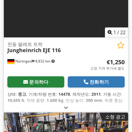
1
/
22
전동 팔레트 트럭
Jungheinrich
EJE 116
€1,250
Nürtingen
8,832 km
고정 가격 부가세 별도
문의하다
전화하기
상태:
중고
, 기계/차량 번호:
14478
, 제작년도:
2011
, 가동 시간:
10,655 h
, 적재 용량:
1,600 kg
, 인상 높이:
200 mm
, 하중 중심:
600 mm
, 연료 종류:
전기
, 마스트 유형:
기타
, 건설 높이:
1,320
mm
, 배터리 전압:
24 V
, 포크 길이:
1,150 mm
, 총중량:
519 kg
,
소형 광고