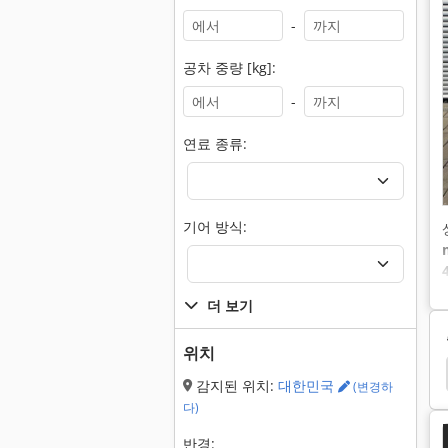
-
공차 중량 [kg]:
-
연료 종류:
기어 방식:
더 보기
위치
전동 팔레트 트럭
Still
트롤리
트롤리 충전
감지된 위치:
대한민국
(변경하
다)
반경: