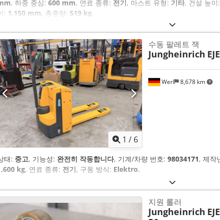
mm
, 하중 중심:
600 mm
, 연료 종류:
전기
, 마스트 유형:
기타
, 건설 높이
이:
1,150 mm
, 총중량:
519 kg
,
수동 팔레트 잭
Jungheinrich
EJE
Werl
8,678 km
1
/
6
상태:
중고
, 기능성:
완전히 작동합니다
, 기계/차량 번호:
98034171
, 제작
1,600 kg
, 연료 종류:
전기
, 구동 방식:
Elektro
,
지원 롤러
Jungheinrich
EJ