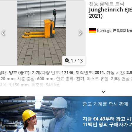
전동 팔레트 트럭
Jungheinrich
EJE
2021)
Nürtingen
8,832 k
1
/
13
상태:
양호 (중고)
, 기계/차량 번호:
17146
, 제작년도:
2011
, 가동 시간:
2,
220 mm
, 하중 중심:
600 mm
, 연료 종류:
전기
, 마스트 유형:
기타
, 건설
길이:
1,150 mm
, 총중량:
541 kg
,
중고 기계를 즉시 판매
지금 €4.49부터 광고 
11백만 명의 구매자
가 