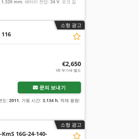
:
1,320 mm
, 배터리 전압:
24 V
, 포크 길
소형 광고
 116
€2,650
VB 부가세 별도
문의 보내기
년도:
2011
, 가동 시간:
3,134 h
, 적재 용량:
소형 광고
E-KmS 16G-24-140-