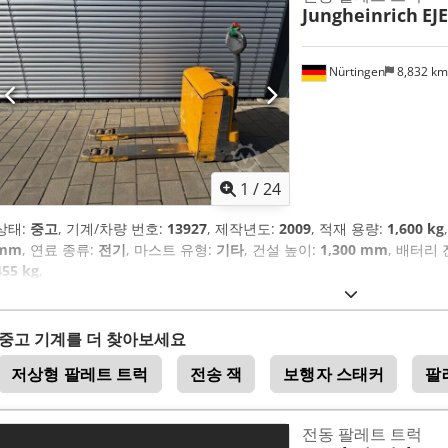
Jungheinrich
EJE
Nürtingen
8,832 k
1
/
24
상태:
중고
, 기계/차량 번호:
13927
, 제작년도:
2009
, 적재 용량:
1,600 kg
mm
, 연료 종류:
전기
, 마스트 유형:
기타
, 건설 높이:
1,300 mm
, 배터리 
455 kg
,
중고 기계를 더 찾아보세요
저상형 팔레트 트럭
전송 잭
보행자 스태커
팔
전동 팔레트 트럭