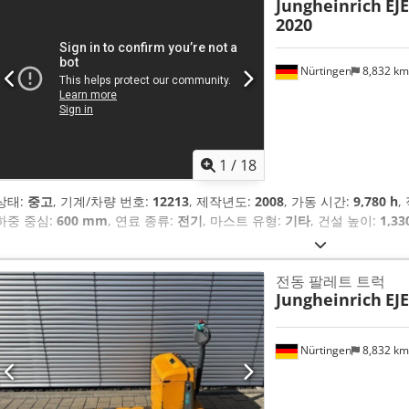
Jungheinrich
EJ
2020
Nürtingen
8,832 k
1
/
18
상태:
중고
, 기계/차량 번호:
12213
, 제작년도:
2008
, 가동 시간:
9,780 h
,
하중 중심:
600 mm
, 연료 종류:
전기
, 마스트 유형:
기타
, 건설 높이:
1,3
전동 팔레트 트럭
Jungheinrich
EJE
Nürtingen
8,832 k