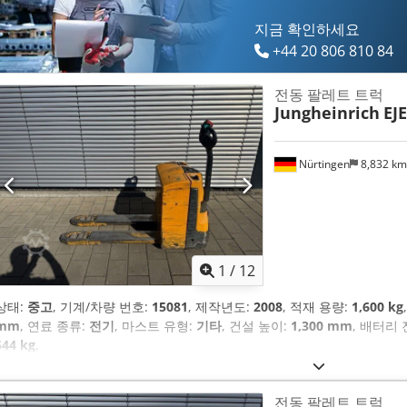
지금 확인하세요
+44 20 806 810 84
전동 팔레트 트럭
Jungheinrich
EJE
Nürtingen
8,832 k
1
/
12
상태:
중고
, 기계/차량 번호:
15081
, 제작년도:
2008
, 적재 용량:
1,600 kg
mm
, 연료 종류:
전기
, 마스트 유형:
기타
, 건설 높이:
1,300 mm
, 배터리 
544 kg
,
전동 팔레트 트럭