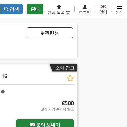
검색
판매
언어
관심 목록
(0)
로그인
메뉴
관련성
소형 광고
 16
m
€500
고정 가격 부가세 별도
문의 보내기