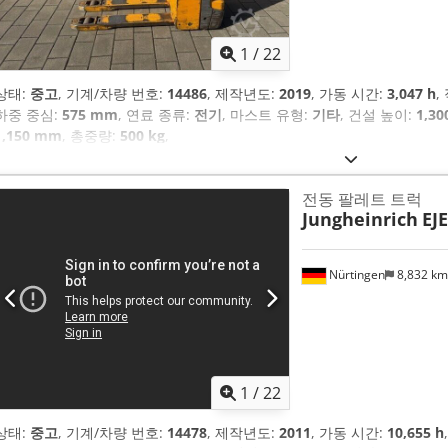
1
/
22
상태:
중고
, 기계/차량 번호:
14486
, 제작년도:
2019
, 가동 시간:
3,047 h
,
하중 중심:
575 mm
, 연료 종류:
전기
, 마스트 유형:
기타
, 건설 높이:
1,3
1,150 mm
, 총중량:
500 kg
,
전동 팔레트 트럭
Jungheinrich
EJE
Nürtingen
8,832 k
1
/
22
상태:
중고
, 기계/차량 번호:
14478
, 제작년도:
2011
, 가동 시간:
10,655 h