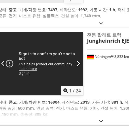
상태:
중고
, 기계/차량 번호:
7497
, 제작년도:
1992
, 가동 시간:
1 h
, 적재 
종류:
전기
, 마스트 유형:
심플렉스
, 건설 높이:
1,340 mm
,
전동 팔레트 트럭
Jungheinrich
EJE
Nürtingen
8,832 k
1
/
24
상태:
중고
, 기계/차량 번호:
16904
, 제작년도:
2019
, 가동 시간:
881 h
, 
하중 중심:
600 mm
, 연료 종류:
전기
, 마스트 유형:
기타
, 건설 높이:
1,3
1,150 mm
, 총중량:
305 kg
,