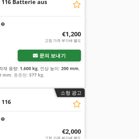
E 116 Batterie aus
m
€1,200
고정 가격 부가세 별도
문의 보내기
 적재 용량:
1,600 kg
, 인상 높이:
200 mm
,
30 mm
, 총중량:
577 kg
,
소형 광고
 116
m
€2,000
고정 가격 부가세 별도