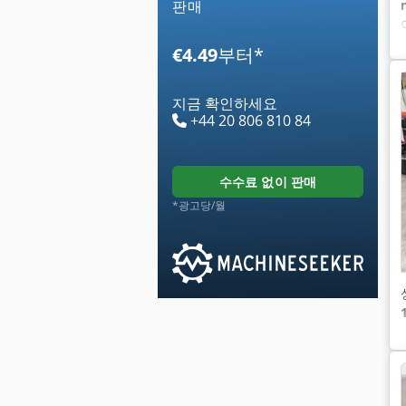
판매
€4.49
부터
*
지금 확인하세요
+44 20 806 810 84
수수료 없이 판매
*광고당/월