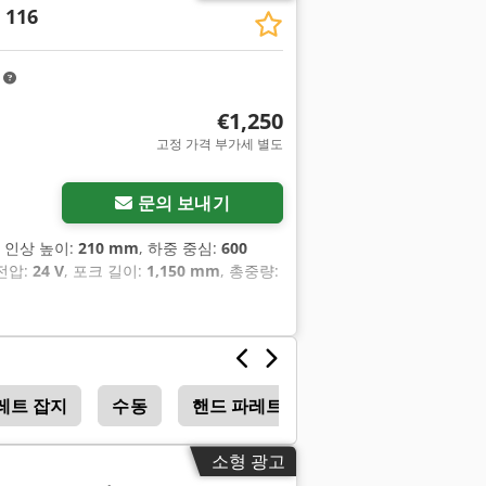
 116
m
€1,250
고정 가격 부가세 별도
문의 보내기
, 인상 높이:
210 mm
, 하중 중심:
600
전압:
24 V
, 포크 길이:
1,150 mm
, 총중량:
레트 잡지
수동
핸드 파레트 트럭
소형 광고