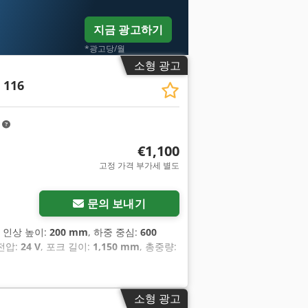
지금 광고하기
*광고당/월
소형 광고
 116
m
€1,100
고정 가격 부가세 별도
문의 보내기
, 인상 높이:
200 mm
, 하중 중심:
600
전압:
24 V
, 포크 길이:
1,150 mm
, 총중량:
소형 광고