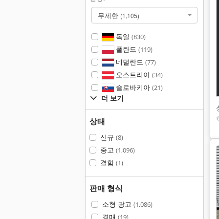
무제한
(1,105)
독일
(830)
폴란드
(119)
네덜란드
(77)
오스트리아
(34)
슬로바키아
(21)
더 보기
상태
신규
(8)
중고
(1,096)
결함
(1)
판매 형식
소형 광고
(1,086)
경매
(19)