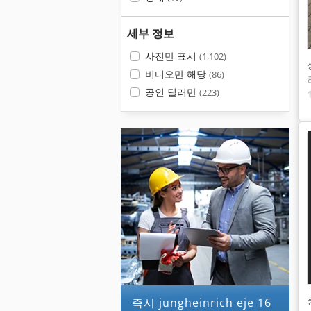
세부 정보
사진만 표시
(1,102)
비디오만 해당
(86)
공인 딜러만
(223)
즉시 jungheinrich eje 16