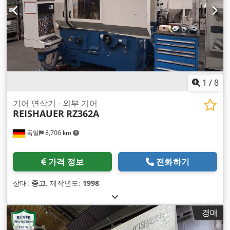
1
/
8
기어 연삭기 - 외부 기어
REISHAUER
RZ362A
독일
8,706 km
가격 정보
전화하기
상태:
중고
, 제작년도:
1998
,
경매