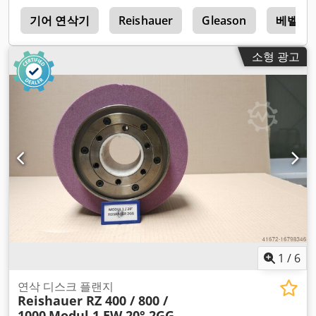
0
기어 연삭기
Reishauer
Gleason
베벨 기
소형 광고
1
/
6
연삭 디스크 플랜지
Reishauer RZ 400 / 800 /
1000
Modul 1 EW 20° 2GG