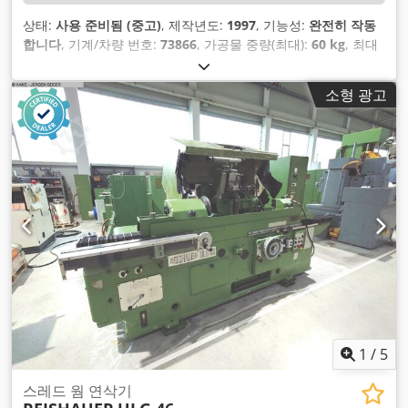
상태:
사용 준비됨 (중고)
, 제작년도:
1997
, 기능성:
완전히 작동
합니다
, 기계/차량 번호:
73866
, 가공물 중량(최대):
60 kg
, 최대
회전 속도:
2,300 rpm
, 총중량:
5,000 kg
,
소형 광고
1
/
5
스레드 웜 연삭기