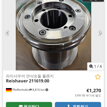
1
/
4
라이샤우어 연삭숫돌 플랜지
Reishauer
211619.00
€1,270
Pfaffenhofen
8,816 km
EXW VB 부가세 별도
문의하다
전화하기