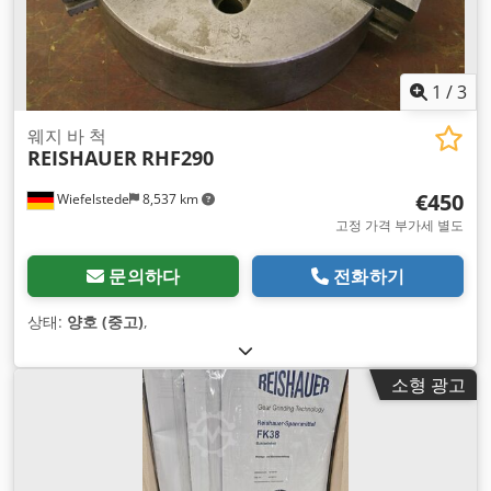
1
/
3
웨지 바 척
REISHAUER
RHF290
€450
Wiefelstede
8,537 km
고정 가격 부가세 별도
문의하다
전화하기
상태:
양호 (중고)
,
소형 광고