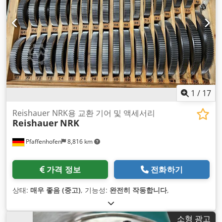
1
/
17
Reishauer NRK용 교환 기어 및 액세서리
Reishauer
NRK
Pfaffenhofen
8,816 km
가격 정보
전화하기
상태:
매우 좋음 (중고)
, 기능성:
완전히 작동합니다
,
소형 광고