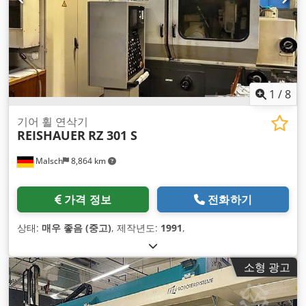
1
/
8
기어 휠 연삭기
REISHAUER
RZ 301 S
Malsch
8,864 km
가격 정보
전화하기
상태:
매우 좋음 (중고)
, 제작년도:
1991
,
소형 광고