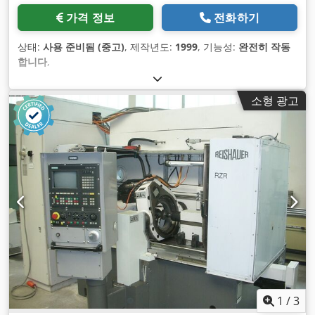
가격 정보
전화하기
상태:
사용 준비됨 (중고)
, 제작년도:
1999
, 기능성:
완전히 작동
합니다
,
소형 광고
1
/
3