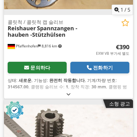
1
/
5
콜릿척 / 콜릿척 캡 슬리브
Reishauer
Spannzangen -
hauben -Stützhülsen
€390
Pfaffenhofen
8,816 km
EXW VB 부가세 별도
문의하다
전화하기
상태:
새로운
, 기능성:
완전히 작동합니다
, 기계/차량 번호:
314567.00
, 클램핑 슬리브 수:
1
, 장착 직경:
30 mm
, 클램핑 범
위:
30 mm
,
소형 광고