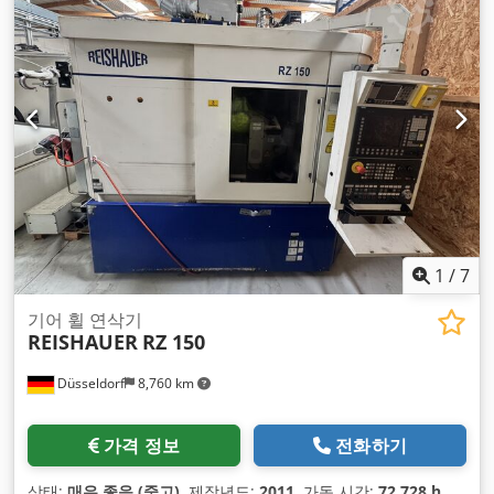
1
/
7
기어 휠 연삭기
REISHAUER
RZ 150
Düsseldorf
8,760 km
가격 정보
전화하기
상태:
매우 좋음 (중고)
, 제작년도:
2011
, 가동 시간:
72,728 h
,