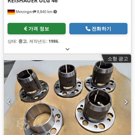
REISHAUER
ULG 46
Metzingen
8,840 km
가격 정보
전화하기
상태:
중고
, 제작년도:
1986
,
소형 광고