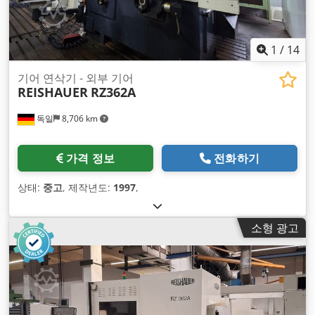
1
/
14
기어 연삭기 - 외부 기어
REISHAUER
RZ362A
독일
8,706 km
가격 정보
전화하기
상태:
중고
, 제작년도:
1997
,
소형 광고