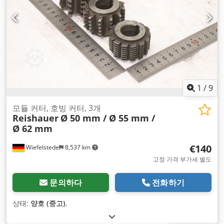
1
/
9
모듈 커터, 호빙 커터, 3개
Reishauer
Ø 50 mm / Ø 55 mm /
Ø 62 mm
€140
Wiefelstede
8,537 km
고정 가격 부가세 별도
문의하다
전화하기
상태:
양호 (중고)
,