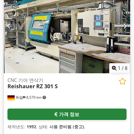
1
/
8
CNC 기어 연삭기
Reishauer
RZ 301 S
독일
8,579 km
가격 정보
제작년도:
1992
, 상태:
사용 준비됨 (중고)
,