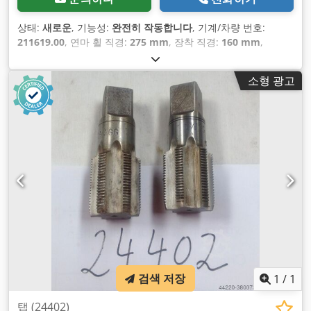
상태:
새로운
, 기능성:
완전히 작동합니다
, 기계/차량 번호:
211619.00
, 연마 휠 직경:
275 mm
, 장착 직경:
160 mm
,
소형 광고
검색 저장
1
/
1
탭 (24402)