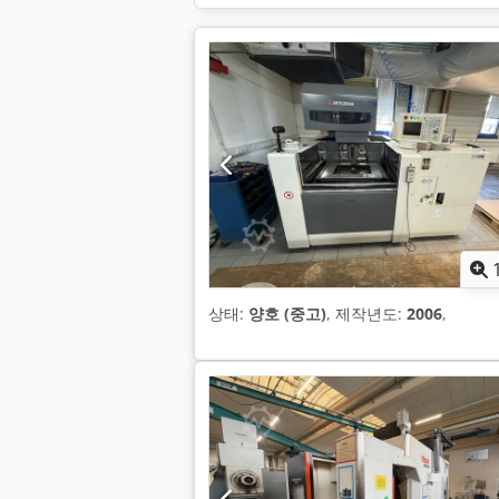
상태:
양호 (중고)
, 제작년도:
2006
,