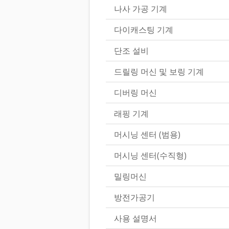
나사 가공 기계
다이캐스팅 기계
단조 설비
드릴링 머신 및 보링 기계
디버링 머신
래핑 기계
머시닝 센터 (범용)
머시닝 센터(수직형)
밀링머신
방전가공기
사용 설명서