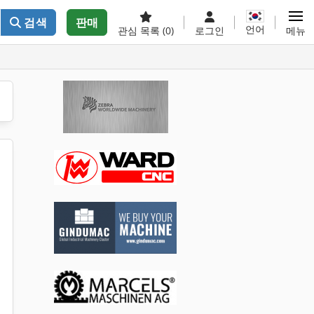
검색
판매
언어
관심 목록
(0)
로그인
메뉴