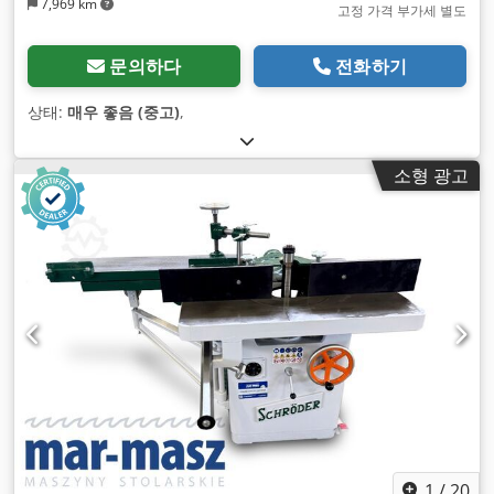
7,969 km
고정 가격 부가세 별도
문의하다
전화하기
상태:
매우 좋음 (중고)
,
소형 광고
1
/
20