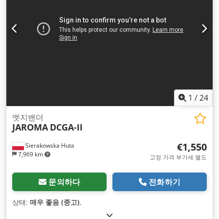
1
/
24
엣지밴더
JAROMA
DCGA-II
€1,550
Sierakowska Huta
7,969 km
고정 가격 부가세 별도
문의하다
전화하기
상태:
매우 좋음 (중고)
,