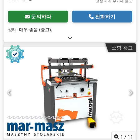
고정 가격 부가세 별도
문의하다
전화하기
상태:
매우 좋음 (중고)
,
소형 광고
1
/
11