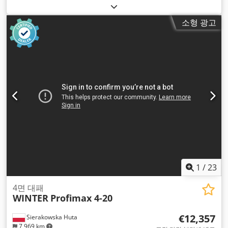
소형 광고
1
/
23
4면 대패
WINTER
Profimax 4-20
€12,357
Sierakowska Huta
7,969 km