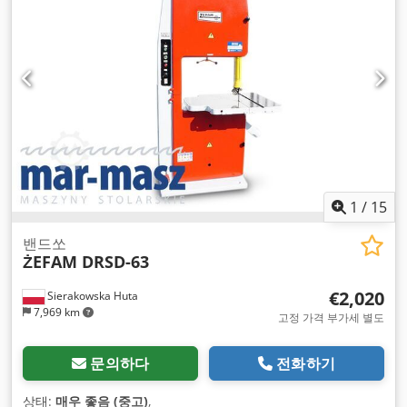
1
/
15
밴드쏘
ŻEFAM DRSD-63
€2,020
Sierakowska Huta
7,969 km
고정 가격 부가세 별도
문의하다
전화하기
상태:
매우 좋음 (중고)
,