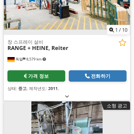
1
/
10
창 스프레이 설비
RANGE + HEINE, Reiter
독일
8,579 km
가격 정보
전화하기
상태:
중고
, 제작년도:
2011
,
소형 광고