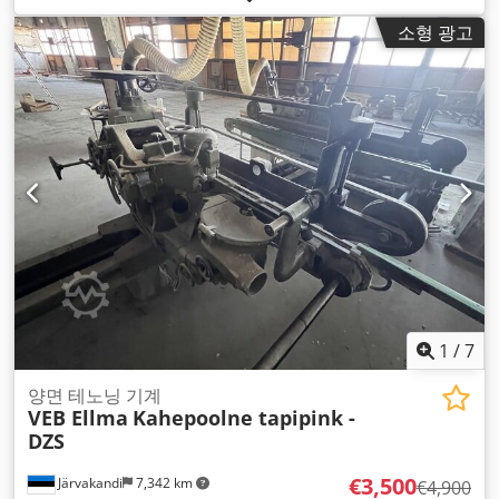
소형 광고
1
/
7
양면 테노닝 기계
VEB Ellma
Kahepoolne tapipink -
DZS
€3,500
Järvakandi
7,342 km
€4,900