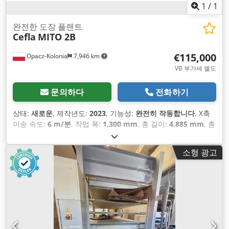
1
/
1
완전한 도장 플랜트
Cefla
MITO 2B
€115,000
Opacz-Kolonia
7,946 km
VB 부가세 별도
문의하다
전화하기
상태:
새로운
, 제작년도:
2023
, 기능성:
완전히 작동합니다
, X축
이송 속도:
6 m/분
, 작업 폭:
1,300 mm
, 총 길이:
4,885 mm
, 총
높이:
2,400 mm
, 총 폭:
3,780 mm
, 입력 전류 유형:
삼상
, 작업
높이:
900 mm
, 입력 전압:
380 V
, 입력 주파수:
50 헤르츠
, 에너
소형 광고
지 소비:
17 킬로와트시
, 보증 기간:
12 개월
,