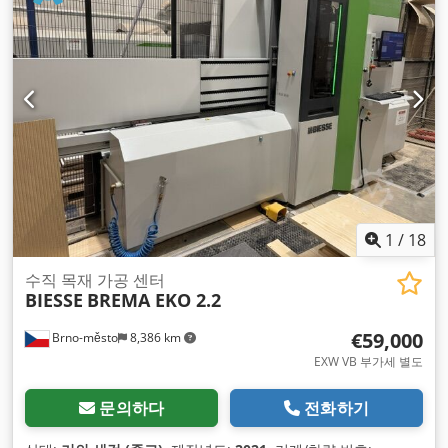
1
/
18
수직 목재 가공 센터
BIESSE
BREMA EKO 2.2
€59,000
Brno-město
8,386 km
EXW VB 부가세 별도
문의하다
전화하기