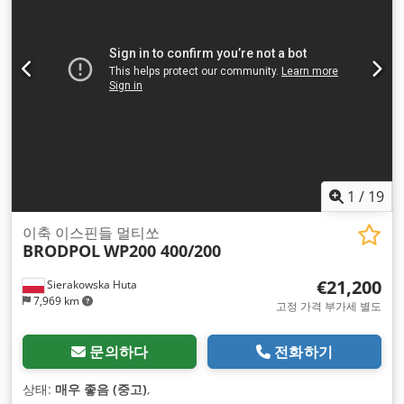
1
/
19
이축 이스핀들 멀티쏘
BRODPOL
WP200 400/200
€21,200
Sierakowska Huta
7,969 km
고정 가격 부가세 별도
문의하다
전화하기
상태:
매우 좋음 (중고)
,