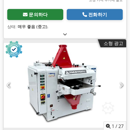
문의하다
전화하기
상태:
매우 좋음 (중고)
,
소형 광고
1
/
27