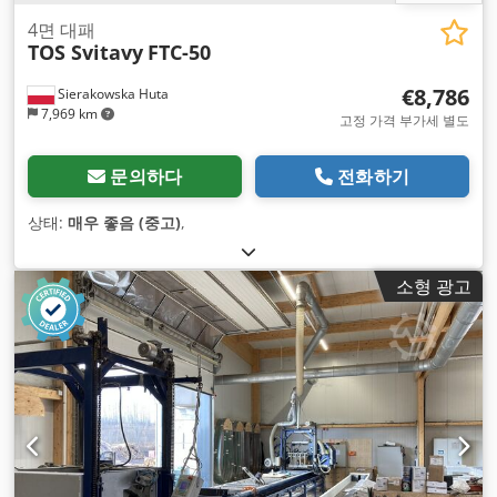
4면 대패
TOS Svitavy
FTC-50
€8,786
Sierakowska Huta
7,969 km
고정 가격 부가세 별도
문의하다
전화하기
상태:
매우 좋음 (중고)
,
소형 광고