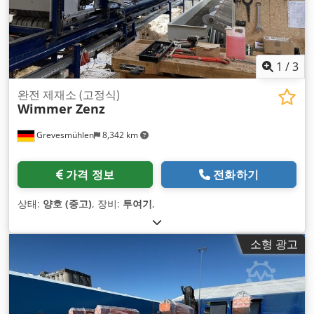
1
/
3
완전 제재소 (고정식)
Wimmer Zenz
Grevesmühlen
8,342 km
가격 정보
전화하기
상태:
양호 (중고)
, 장비:
투여기
,
소형 광고