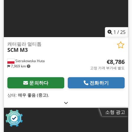
1
/
25
캐터필라 멀티톱
SCM
M3
€8,786
Sierakowska Huta
7,969 km
고정 가격 부가세 별도
문의하다
전화하기
상태:
매우 좋음 (중고)
,
소형 광고