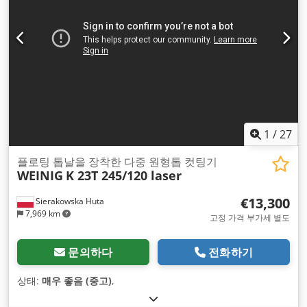
1
/
27
플로팅 톱날을 장착한 다중 원형톱 컷팅기
WEINIG
K 23T 245/120 laser
€13,300
Sierakowska Huta
7,969 km
고정 가격 부가세 별도
문의하다
전화하기
상태:
매우 좋음 (중고)
,