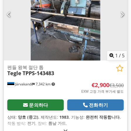
1
/
5
펜들 왕복 절단 톱
Tegle
TPPS-143483
€2,900
Järvakandi
7,342 km
€3,500
EXW 고정 가격 부가세 별도
문의하다
전화하기
상태:
양호 (중고)
, 제작년도:
1983
, 기능성:
완전히 작동합니다
,
작동 방식:
전기
, 장비:
톱날 가드
,