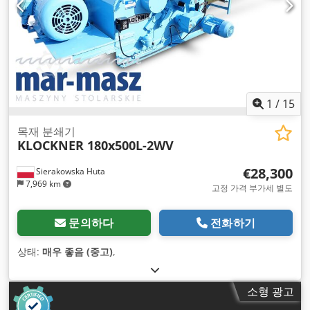
1
/
15
목재 분쇄기
KLOCKNER 180x500L-2WV
€28,300
Sierakowska Huta
7,969 km
고정 가격 부가세 별도
문의하다
전화하기
상태:
매우 좋음 (중고)
,
소형 광고