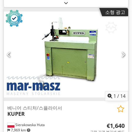
소형 광고
1
/
14
베니어 스티처/스플라이서
KUPER
€1,640
Sierakowska Huta
7,969 km
고정 가격 부가세 별도