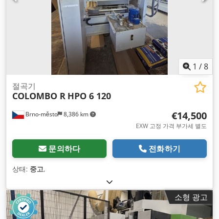
1
/
8
절곡기
COLOMBO R
HPO 6 120
€14,500
Brno-město
8,386 km
EXW 고정 가격 부가세 별도
문의하다
전화하기
상태:
중고
,
소형 광고